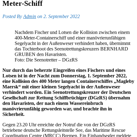
Meter-Schiff
Posted By
Admin
on 2. September 2022
Nachdem Fischer und Lotsen die Kollision zwischen einem
400-Meter-Containerschiff und einer manövrierunfähigen
Segelyacht in der Außenweser verhindert haben, übernimmt
das Tochterboot des Seenotrettungskreuzers BERNHARD
GRUBEN den Havaristen.
Foto: Die Seenotretter – DGzRS
Nur durch das beherzte Eingreifen eines Fischers und eines
Lotsen ist in der Nacht zum Donnerstag, 1. September 2022,
eine Kollision des 400 Meter langen Containerschiffes „Magleby
Maersk“ mit einer kleinen Segelyacht in der Außenweser
verhindert worden. Ein Seenotrettungskreuzer der Deutschen
Gesellschaft zur Rettung Schiffbrüchiger (DGzRS) übernahm
den Havaristen, der nach einem Wassereinbruch
manövrierunfähig geworden war, und brachte ihn in
Sicherheit.
Gegen 23.20 Uhr erreichte der Notruf die von der DGzRS
betriebene deutsche Rettungsleitstelle See, das Maritime Rescue
Coordination Centre (MRCC) Bremen. Ein Einhandsegler meldete