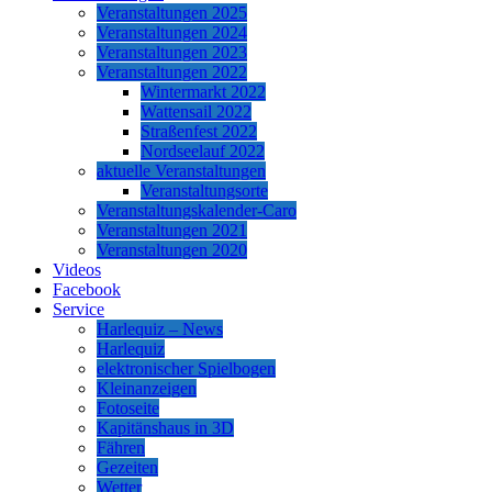
Veranstaltungen 2025
Veranstaltungen 2024
Veranstaltungen 2023
Veranstaltungen 2022
Wintermarkt 2022
Wattensail 2022
Straßenfest 2022
Nordseelauf 2022
aktuelle Veranstaltungen
Veranstaltungsorte
Veranstaltungskalender-Caro
Veranstaltungen 2021
Veranstaltungen 2020
Videos
Facebook
Service
Harlequiz – News
Harlequiz
elektronischer Spielbogen
Kleinanzeigen
Fotoseite
Kapitänshaus in 3D
Fähren
Gezeiten
Wetter