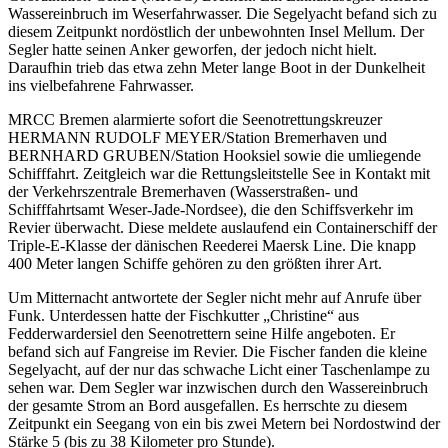
Wassereinbruch im Weserfahrwasser. Die Segelyacht befand sich zu
diesem Zeitpunkt nordöstlich der unbewohnten Insel Mellum. Der
Segler hatte seinen Anker geworfen, der jedoch nicht hielt.
Daraufhin trieb das etwa zehn Meter lange Boot in der Dunkelheit
ins vielbefahrene Fahrwasser.
MRCC Bremen alarmierte sofort die Seenotrettungskreuzer
HERMANN RUDOLF MEYER/Station Bremerhaven und
BERNHARD GRUBEN/Station Hooksiel sowie die umliegende
Schifffahrt. Zeitgleich war die Rettungsleitstelle See in Kontakt mit
der Verkehrszentrale Bremerhaven (Wasserstraßen- und
Schifffahrtsamt Weser-Jade-Nordsee), die den Schiffsverkehr im
Revier überwacht. Diese meldete auslaufend ein Containerschiff der
Triple-E-Klasse der dänischen Reederei Maersk Line. Die knapp
400 Meter langen Schiffe gehören zu den größten ihrer Art.
Um Mitternacht antwortete der Segler nicht mehr auf Anrufe über
Funk. Unterdessen hatte der Fischkutter „Christine“ aus
Fedderwardersiel den Seenotrettern seine Hilfe angeboten. Er
befand sich auf Fangreise im Revier. Die Fischer fanden die kleine
Segelyacht, auf der nur das schwache Licht einer Taschenlampe zu
sehen war. Dem Segler war inzwischen durch den Wassereinbruch
der gesamte Strom an Bord ausgefallen. Es herrschte zu diesem
Zeitpunkt ein Seegang von ein bis zwei Metern bei Nordostwind der
Stärke 5 (bis zu 38 Kilometer pro Stunde).