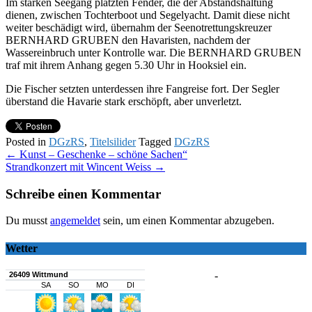
Im starken Seegang platzten Fender, die der Abstandshaltung
dienen, zwischen Tochterboot und Segelyacht. Damit diese nicht
weiter beschädigt wird, übernahm der Seenotrettungskreuzer
BERNHARD GRUBEN den Havaristen, nachdem der
Wassereinbruch unter Kontrolle war. Die BERNHARD GRUBEN
traf mit ihrem Anhang gegen 5.30 Uhr in Hooksiel ein.
Die Fischer setzten unterdessen ihre Fangreise fort. Der Segler
überstand die Havarie stark erschöpft, aber unverletzt.
Posted in
DGzRS
,
Titelsilider
Tagged
DGzRS
Post
←
Kunst – Geschenke – schöne Sachen“
Strandkonzert mit Wincent Weiss
→
navigation
Schreibe einen Kommentar
Du musst
angemeldet
sein, um einen Kommentar abzugeben.
Wetter
-