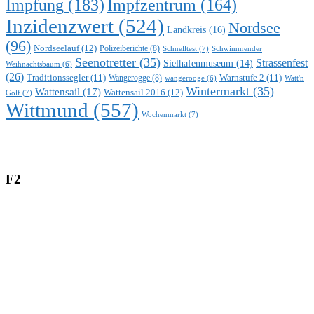
Impfung
(183)
Impfzentrum
(164)
Inzidenzwert
(524)
Nordsee
Landkreis
(16)
(96)
Nordseelauf
(12)
Polizeiberichte
(8)
Schnelltest
(7)
Schwimmender
Seenotretter
(35)
Strassenfest
Sielhafenmuseum
(14)
Weihnachtsbaum
(6)
(26)
Traditionssegler
(11)
Warnstufe 2
(11)
Wangerogge
(8)
Watt'n
wangerooge
(6)
Wintermarkt
(35)
Wattensail
(17)
Wattensail 2016
(12)
Golf
(7)
Wittmund
(557)
Wochenmarkt
(7)
F2