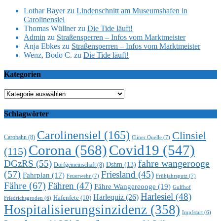
Lothar Bayer
zu
Lindenschnitt am Museumshafen in
Carolinensiel
Thomas Wüllner
zu
Die Tide läuft!
Admin
zu
Straßensperren – Infos vom Marktmeister
Anja Ebkes
zu
Straßensperren – Infos vom Marktmeister
Wenz, Bodo C.
zu
Die Tide läuft!
Kategorien
Kategorien
Schlagwörter
Carolinensiel
(165)
Clinsiel
Carobahn
(8)
Cliner Quelle
(7)
Corona
(568)
Covid19
(547)
(115)
DGzRS
(55)
fahre wangerooge
Dshm
(13)
Dorfgemeinschaft
(8)
(57)
Friesland
(45)
Fahrplan
(17)
Feuerwehr
(7)
Frühjahrsputz
(7)
Fähre
(67)
Fähren
(47)
Fähre Wangereooge
(19)
Gulfhof
Harlesiel
(48)
Harlequiz
(26)
Hafenfete
(10)
Friedrichsgroden
(6)
Hospitalisierungsinzidenz
(358)
Impfstart
(6)