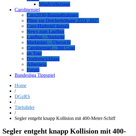
Windvorhersage
Carolinensiel
Caro2030-Baumaßnahmen
Pläne zur Deicherhöhung 2024 -2025
Caro-Harlesiel damals
News zum Laufbus
Laufbus – Startseite
Marktplatz – Übersicht
Carolinensiel – 360 Grad
on Tour
Dorfentwicklung
Allgemein
Forum
Bundesliga Tippspiel
Home
/
DGzRS
/
Titelsilider
/
Segler entgeht knapp Kollision mit 400-Meter-Schiff
Segler entgeht knapp Kollision mit 400-