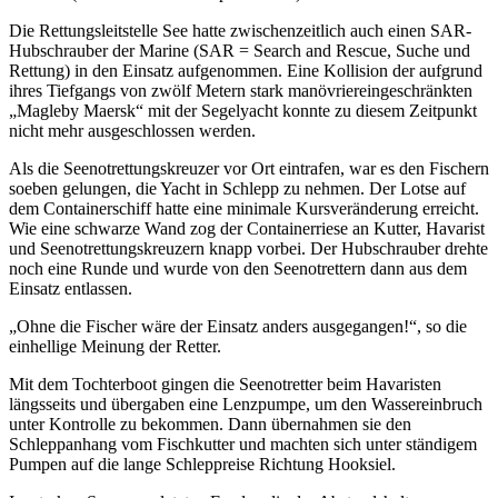
Die Rettungsleitstelle See hatte zwischenzeitlich auch einen SAR-
Hubschrauber der Marine (SAR = Search and Rescue, Suche und
Rettung) in den Einsatz aufgenommen. Eine Kollision der aufgrund
ihres Tiefgangs von zwölf Metern stark manövriereingeschränkten
„Magleby Maersk“ mit der Segelyacht konnte zu diesem Zeitpunkt
nicht mehr ausgeschlossen werden.
Als die Seenotrettungskreuzer vor Ort eintrafen, war es den Fischern
soeben gelungen, die Yacht in Schlepp zu nehmen. Der Lotse auf
dem Containerschiff hatte eine minimale Kursveränderung erreicht.
Wie eine schwarze Wand zog der Containerriese an Kutter, Havarist
und Seenotrettungskreuzern knapp vorbei. Der Hubschrauber drehte
noch eine Runde und wurde von den Seenotrettern dann aus dem
Einsatz entlassen.
„Ohne die Fischer wäre der Einsatz anders ausgegangen!“, so die
einhellige Meinung der Retter.
Mit dem Tochterboot gingen die Seenotretter beim Havaristen
längsseits und übergaben eine Lenzpumpe, um den Wassereinbruch
unter Kontrolle zu bekommen. Dann übernahmen sie den
Schleppanhang vom Fischkutter und machten sich unter ständigem
Pumpen auf die lange Schleppreise Richtung Hooksiel.