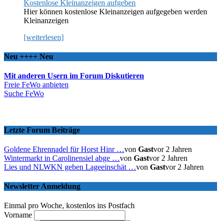
Kostenlose Kleinanzeigen aufgeben
Hier können kostenlose Kleinanzeigen aufgegeben werden
Kleinanzeigen
[weiterlesen]
Neu ++++ Neu
Mit anderen Usern im Forum Diskutieren
Freie FeWo anbieten
Suche FeWo
Letzte Forum Beiträge
Goldene Ehrennadel für Horst Hinr …
von
Gast
vor 2 Jahren
Wintermarkt in Carolinensiel abge …
von
Gast
vor 2 Jahren
Lies und NLWKN geben Lageeinschät …
von
Gast
vor 2 Jahren
Newsletter Anmeldung
Einmal pro Woche, kostenlos ins Postfach
Vorname