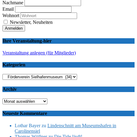
Nachmane
Email
Wohnort
Newsletter, Neuheiten
Ihre Veranstaltung-hier
Veranstaltung anlegen (für Mitglieder)
Kategorien
Kategorien
Archiv
Archiv
Neueste Kommentare
Lothar Bayer
zu
Lindenschnitt am Museumshafen in
Carolinensiel
Thomas Wüllner
zu
Die Tide läuft!