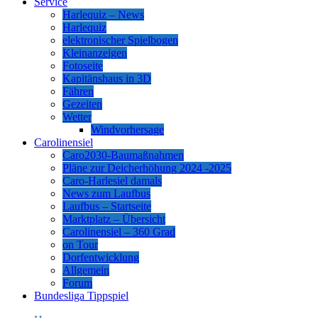
Service
Harlequiz – News
Harlequiz
elektronischer Spielbogen
Kleinanzeigen
Fotoseite
Kapitänshaus in 3D
Fähren
Gezeiten
Wetter
Windvorhersage
Carolinensiel
Caro2030-Baumaßnahmen
Pläne zur Deicherhöhung 2024 -2025
Caro-Harlesiel damals
News zum Laufbus
Laufbus – Startseite
Marktplatz – Übersicht
Carolinensiel – 360 Grad
on Tour
Dorfentwicklung
Allgemein
Forum
Bundesliga Tippspiel