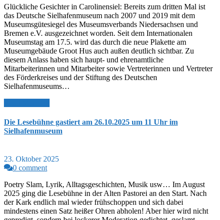
Glückliche Gesichter in Carolinensiel: Bereits zum dritten Mal ist
das Deutsche Sielhafenmuseum nach 2007 und 2019 mit dem
Museumsgütesiegel des Museumsverbands Niedersachsen und
Bremen e.V. ausgezeichnet worden. Seit dem Internationalen
Museumstag am 17.5. wird das durch die neue Plakette am
Museumgebäude Groot Hus auch außen deutlich sichtbar. Zu
diesem Anlass haben sich haupt- und ehrenamtliche
Mitarbeiterinnen und Mitarbeiter sowie Vertreterinnen und Vertreter
des Förderkreises und der Stiftung des Deutschen
Sielhafenmuseums…
Read More >>
Die Lesebühne gastiert am 26.10.2025 um 11 Uhr im
Sielhafenmuseum
23. Oktober 2025
0 comment
Poetry Slam, Lyrik, Alltagsgeschichten, Musik usw… Im August
2025 ging die Lesebühne in der Alten Pastorei an den Start. Nach
der Kark endlich mal wieder frühschoppen und sich dabei
mindestens einen Satz heißer Ohren abholen! Aber hier wird nicht
gepredigt, sondern bei lockerer Moderation gedichtet, geslamt,