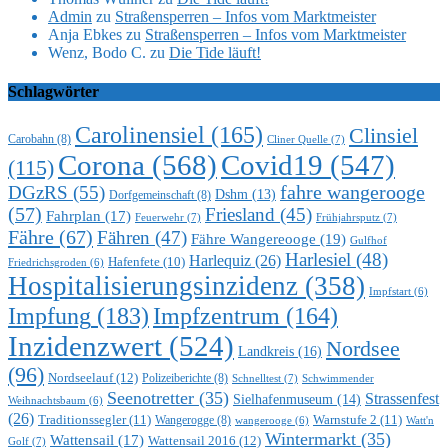
Admin
zu
Straßensperren – Infos vom Marktmeister
Anja Ebkes
zu
Straßensperren – Infos vom Marktmeister
Wenz, Bodo C.
zu
Die Tide läuft!
Schlagwörter
Carolinensiel
(165)
Clinsiel
Carobahn
(8)
Cliner Quelle
(7)
Corona
(568)
Covid19
(547)
(115)
DGzRS
(55)
fahre wangerooge
Dshm
(13)
Dorfgemeinschaft
(8)
(57)
Friesland
(45)
Fahrplan
(17)
Feuerwehr
(7)
Frühjahrsputz
(7)
Fähre
(67)
Fähren
(47)
Fähre Wangereooge
(19)
Gulfhof
Harlesiel
(48)
Harlequiz
(26)
Hafenfete
(10)
Friedrichsgroden
(6)
Hospitalisierungsinzidenz
(358)
Impfstart
(6)
Impfung
(183)
Impfzentrum
(164)
Inzidenzwert
(524)
Nordsee
Landkreis
(16)
(96)
Nordseelauf
(12)
Polizeiberichte
(8)
Schnelltest
(7)
Schwimmender
Seenotretter
(35)
Strassenfest
Sielhafenmuseum
(14)
Weihnachtsbaum
(6)
(26)
Traditionssegler
(11)
Warnstufe 2
(11)
Wangerogge
(8)
Watt'n
wangerooge
(6)
Wintermarkt
(35)
Wattensail
(17)
Wattensail 2016
(12)
Golf
(7)