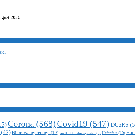
ugust 2026
iel
Corona
(568)
Covid19
(547)
15)
DGzRS
(5
(47)
Harl
Fähre Wangereooge
(19)
Hafenfete
(10)
Gulfhof Friedrichsgroden
(6)