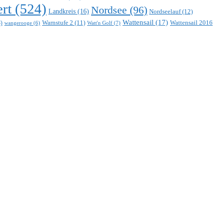
rt
(524)
Nordsee
(96)
Landkreis
(16)
Nordseelauf
(12)
Wattensail
(17)
Warnstufe 2
(11)
Wattensail 2016
)
Watt'n Golf
(7)
wangerooge
(6)