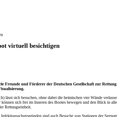
en
t virtuell besichtigen
viele Freunde und Förderer der Deutschen Gesellschaft zur Rettung
sualisierung.
sst sich besuchen, ohne dabei die heimischen vier Wände verlassen 
her können sich frei im Inneren des Bootes bewegen und den Blick in 
r Rettungseinheit.
s Infektionsschutzgründen sind auch Besuche von Stationen der Seenotr