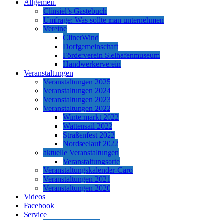
Allgemein
Clinsiel’s Gästebuch
Umfrage: Was sollte man unternehmen
Vereine
ClinerWind
Dorfgemeinschaft
Förderverein Sielhafenmuseum
Handwerkerverein
Veranstaltungen
Veranstaltungen 2025
Veranstaltungen 2024
Veranstaltungen 2023
Veranstaltungen 2022
Wintermarkt 2022
Wattensail 2022
Straßenfest 2022
Nordseelauf 2022
aktuelle Veranstaltungen
Veranstaltungsorte
Veranstaltungskalender-Caro
Veranstaltungen 2021
Veranstaltungen 2020
Videos
Facebook
Service