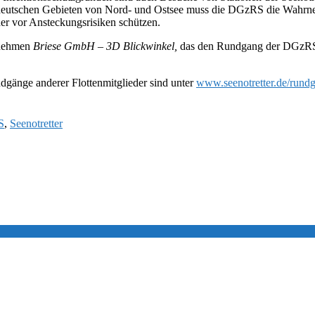
n deutschen Gebieten von Nord- und Ostsee muss die DGzRS die Wahrne
er vor Ansteckungsrisiken schützen.
rnehmen
Briese GmbH – 3D Blickwinkel,
das den Rundgang der DGzRS fr
nge anderer Flottenmitglieder sind unter
www.seenotretter.de/rund
S
,
Seenotretter