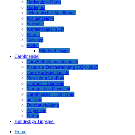
Harlequiz – News
Harlequiz
elektronischer Spielbogen
Kleinanzeigen
Fotoseite
Kapitänshaus in 3D
Fähren
Gezeiten
Wetter
Windvorhersage
Carolinensiel
Caro2030-Baumaßnahmen
Pläne zur Deicherhöhung 2024 -2025
Caro-Harlesiel damals
News zum Laufbus
Laufbus – Startseite
Marktplatz – Übersicht
Carolinensiel – 360 Grad
on Tour
Dorfentwicklung
Allgemein
Forum
Bundesliga Tippspiel
Home