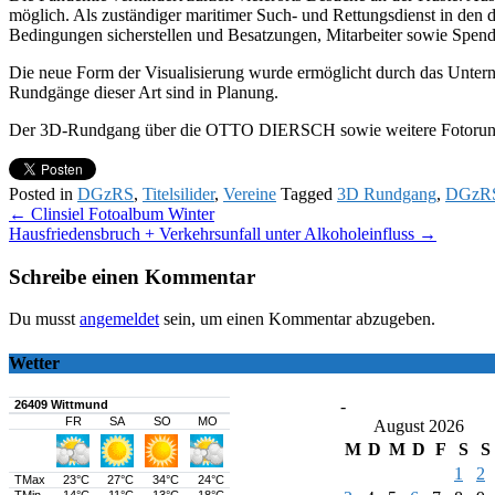
möglich. Als zuständiger maritimer Such- und Rettungsdienst in de
Bedingungen sicherstellen und Besatzungen, Mitarbeiter sowie Spend
Die neue Form der Visualisierung wurde ermöglicht durch das Unte
Rundgänge dieser Art sind in Planung.
Der 3D-Rundgang über die OTTO DIERSCH sowie weitere Fotorundgä
Posted in
DGzRS
,
Titelsilider
,
Vereine
Tagged
3D Rundgang
,
DGzR
Post
←
Clinsiel Fotoalbum Winter
Hausfriedensbruch + Verkehrsunfall unter Alkoholeinfluss
→
navigation
Schreibe einen Kommentar
Du musst
angemeldet
sein, um einen Kommentar abzugeben.
Wetter
-
August 2026
M
D
M
D
F
S
S
1
2