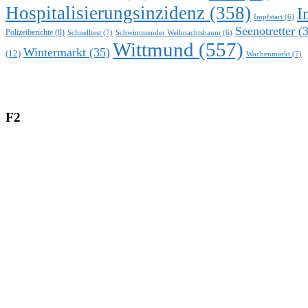
Hospitalisierungsinzidenz
(358)
I
Impfstart
(6)
Seenotretter
(3
Polizeiberichte
(8)
Schnelltest
(7)
Schwimmender Weihnachtsbaum
(6)
Wittmund
(557)
Wintermarkt
(35)
(12)
Wochenmarkt
(7)
F2