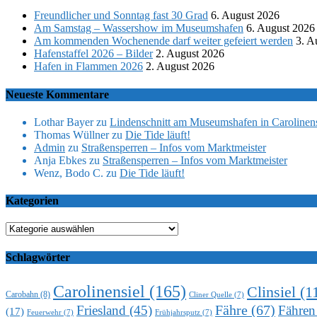
Freundlicher und Sonntag fast 30 Grad
6. August 2026
Am Samstag – Wassershow im Museumshafen
6. August 2026
Am kommenden Wochenende darf weiter gefeiert werden
3. A
Hafenstaffel 2026 – Bilder
2. August 2026
Hafen in Flammen 2026
2. August 2026
Neueste Kommentare
Lothar Bayer
zu
Lindenschnitt am Museumshafen in Carolinens
Thomas Wüllner
zu
Die Tide läuft!
Admin
zu
Straßensperren – Infos vom Marktmeister
Anja Ebkes
zu
Straßensperren – Infos vom Marktmeister
Wenz, Bodo C.
zu
Die Tide läuft!
Kategorien
Kategorien
Schlagwörter
Carolinensiel
(165)
Clinsiel
(1
Carobahn
(8)
Cliner Quelle
(7)
Fähre
(67)
Friesland
(45)
Fähren
(17)
Feuerwehr
(7)
Frühjahrsputz
(7)