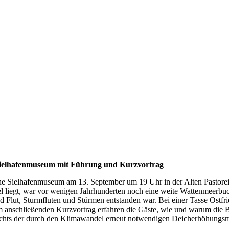
Sielhafenmuseum mit Führung und Kurzvortrag
sche Sielhafenmuseum am 13. September um 19 Uhr in der Alten Pastore
l liegt, war vor wenigen Jahrhunderten noch eine weite Wattenmeerbuch
d Flut, Sturmfluten und Stürmen entstanden war. Bei einer Tasse Ostf
em anschließenden Kurzvortrag erfahren die Gäste, wie und warum die 
ichts der durch den Klimawandel erneut notwendigen Deicherhöhungsm