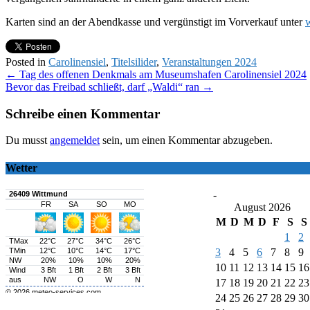
Karten sind an der Abendkasse und vergünstigt im Vorverkauf unter
w
Posted in
Carolinensiel
,
Titelsilider
,
Veranstaltungen 2024
Post
←
Tag des offenen Denkmals am Museumshafen Carolinensiel 2024
Bevor das Freibad schließt, darf „Waldi“ ran
→
navigation
Schreibe einen Kommentar
Du musst
angemeldet
sein, um einen Kommentar abzugeben.
Wetter
-
August 2026
M
D
M
D
F
S
S
1
2
3
4
5
6
7
8
9
10
11
12
13
14
15
16
17
18
19
20
21
22
23
24
25
26
27
28
29
30