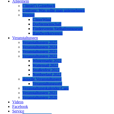
Allgemein
Clinsiel’s Gästebuch
Umfrage: Was sollte man unternehmen
Vereine
ClinerWind
Dorfgemeinschaft
Förderverein Sielhafenmuseum
Handwerkerverein
Veranstaltungen
Veranstaltungen 2025
Veranstaltungen 2024
Veranstaltungen 2023
Veranstaltungen 2022
Wintermarkt 2022
Wattensail 2022
Straßenfest 2022
Nordseelauf 2022
aktuelle Veranstaltungen
Veranstaltungsorte
Veranstaltungskalender-Caro
Veranstaltungen 2021
Veranstaltungen 2020
Videos
Facebook
Service