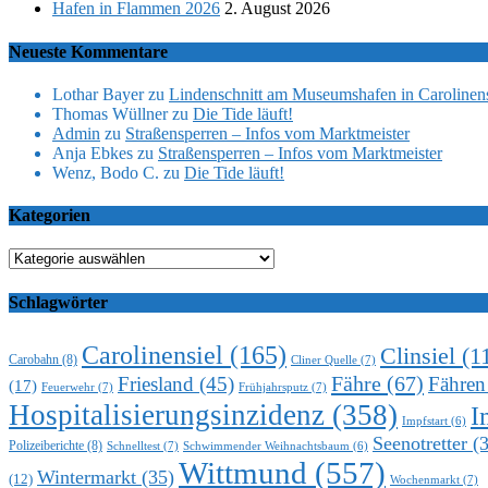
Hafen in Flammen 2026
2. August 2026
Neueste Kommentare
Lothar Bayer
zu
Lindenschnitt am Museumshafen in Carolinens
Thomas Wüllner
zu
Die Tide läuft!
Admin
zu
Straßensperren – Infos vom Marktmeister
Anja Ebkes
zu
Straßensperren – Infos vom Marktmeister
Wenz, Bodo C.
zu
Die Tide läuft!
Kategorien
Kategorien
Schlagwörter
Carolinensiel
(165)
Clinsiel
(1
Carobahn
(8)
Cliner Quelle
(7)
Fähre
(67)
Friesland
(45)
Fähren
(17)
Feuerwehr
(7)
Frühjahrsputz
(7)
Hospitalisierungsinzidenz
(358)
I
Impfstart
(6)
Seenotretter
(3
Polizeiberichte
(8)
Schnelltest
(7)
Schwimmender Weihnachtsbaum
(6)
Wittmund
(557)
Wintermarkt
(35)
(12)
Wochenmarkt
(7)