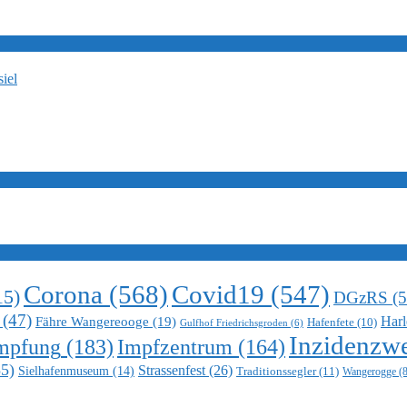
iel
Corona
(568)
Covid19
(547)
15)
DGzRS
(5
(47)
Harl
Fähre Wangereooge
(19)
Hafenfete
(10)
Gulfhof Friedrichsgroden
(6)
Inzidenzwe
mpfung
(183)
Impfzentrum
(164)
5)
Strassenfest
(26)
Sielhafenmuseum
(14)
Traditionssegler
(11)
Wangerogge
(8