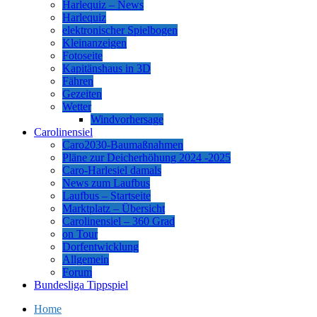
Harlequiz – News
Harlequiz
elektronischer Spielbogen
Kleinanzeigen
Fotoseite
Kapitänshaus in 3D
Fähren
Gezeiten
Wetter
Windvorhersage
Carolinensiel
Caro2030-Baumaßnahmen
Pläne zur Deicherhöhung 2024 -2025
Caro-Harlesiel damals
News zum Laufbus
Laufbus – Startseite
Marktplatz – Übersicht
Carolinensiel – 360 Grad
on Tour
Dorfentwicklung
Allgemein
Forum
Bundesliga Tippspiel
Home