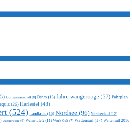
5)
fahre wangerooge
(57)
Fahrplan
Dshm
(13)
Dorfgemeinschaft
(8)
Harlesiel
(48)
equiz
(26)
rt
(524)
Nordsee
(96)
Landkreis
(16)
Nordseelauf
(12)
Wattensail
(17)
Warnstufe 2
(11)
Wattensail 2016
)
Watt'n Golf
(7)
wangerooge
(6)