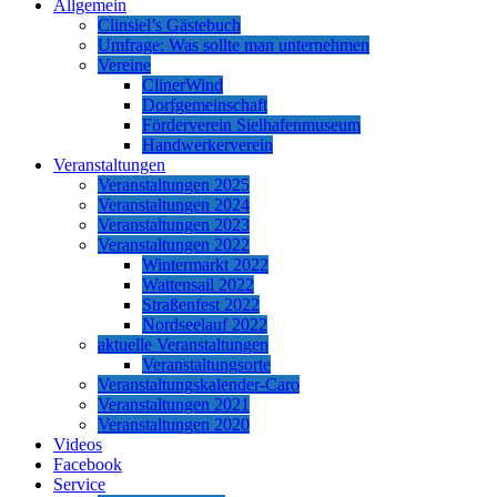
Allgemein
Clinsiel’s Gästebuch
Umfrage: Was sollte man unternehmen
Vereine
ClinerWind
Dorfgemeinschaft
Förderverein Sielhafenmuseum
Handwerkerverein
Veranstaltungen
Veranstaltungen 2025
Veranstaltungen 2024
Veranstaltungen 2023
Veranstaltungen 2022
Wintermarkt 2022
Wattensail 2022
Straßenfest 2022
Nordseelauf 2022
aktuelle Veranstaltungen
Veranstaltungsorte
Veranstaltungskalender-Caro
Veranstaltungen 2021
Veranstaltungen 2020
Videos
Facebook
Service