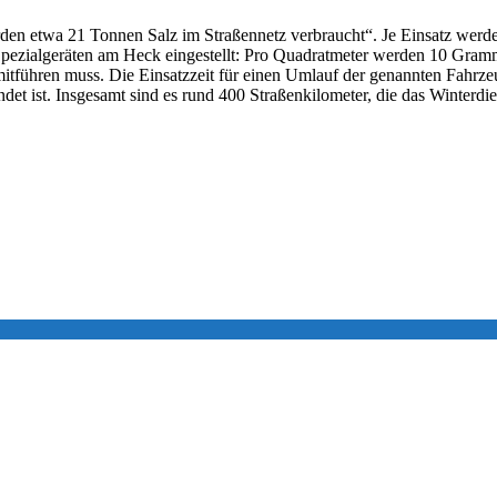
erden etwa 21 Tonnen Salz im Straßennetz verbraucht“. Je Einsatz wer
en Spezialgeräten am Heck eingestellt: Pro Quadratmeter werden 10 Gr
itführen muss. Die Einsatzzeit für einen Umlauf der genannten Fahrze
landet ist. Insgesamt sind es rund 400 Straßenkilometer, die das Winter