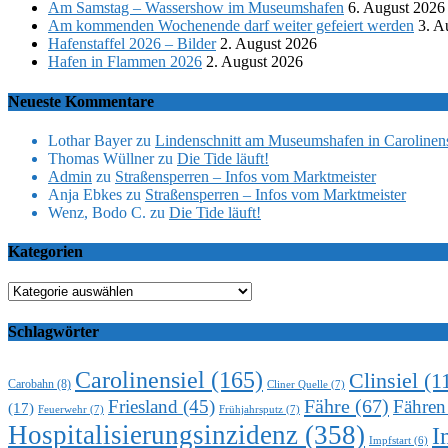
Am Samstag – Wassershow im Museumshafen
6. August 2026
Am kommenden Wochenende darf weiter gefeiert werden
3. A
Hafenstaffel 2026 – Bilder
2. August 2026
Hafen in Flammen 2026
2. August 2026
Neueste Kommentare
Lothar Bayer
zu
Lindenschnitt am Museumshafen in Carolinens
Thomas Wüllner
zu
Die Tide läuft!
Admin
zu
Straßensperren – Infos vom Marktmeister
Anja Ebkes
zu
Straßensperren – Infos vom Marktmeister
Wenz, Bodo C.
zu
Die Tide läuft!
Kategorien
Kategorien
Schlagwörter
Carolinensiel
(165)
Clinsiel
(1
Carobahn
(8)
Cliner Quelle
(7)
Fähre
(67)
Friesland
(45)
Fähren
(17)
Feuerwehr
(7)
Frühjahrsputz
(7)
Hospitalisierungsinzidenz
(358)
I
Impfstart
(6)