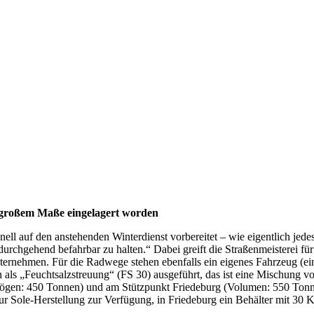
n großem Maße eingelagert worden
ll auf den anstehenden Winterdienst vorbereitet – wie eigentlich jedes 
durchgehend befahrbar zu halten.“ Dabei greift die Straßenmeisterei fü
ternehmen. Für die Radwege stehen ebenfalls ein eigenes Fahrzeug (e
ls „Feuchtsalzstreuung“ (FS 30) ausgeführt, das ist eine Mischung von
rmögen: 450 Tonnen) und am Stützpunkt Friedeburg (Volumen: 550 Tonne
Sole-Herstellung zur Verfügung, in Friedeburg ein Behälter mit 30 Kub