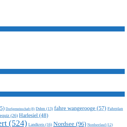
5)
fahre wangerooge
(57)
Fahrplan
Dshm
(13)
Dorfgemeinschaft
(8)
Harlesiel
(48)
equiz
(26)
rt
(524)
Nordsee
(96)
Landkreis
(16)
Nordseelauf
(12)