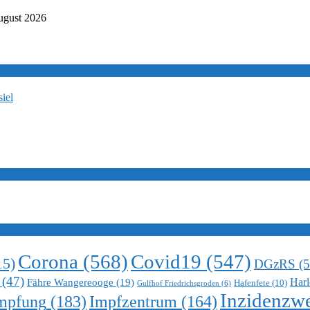
ugust 2026
iel
Corona
(568)
Covid19
(547)
15)
DGzRS
(5
(47)
Harl
Fähre Wangereooge
(19)
Hafenfete
(10)
Gulfhof Friedrichsgroden
(6)
Inzidenzwe
mpfung
(183)
Impfzentrum
(164)