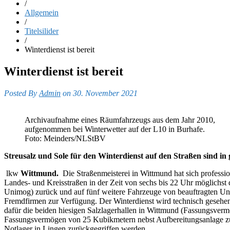
/
Allgemein
/
Titelsilider
/
Winterdienst ist bereit
Winterdienst ist bereit
Posted By
Admin
on 30. November 2021
Archivaufnahme eines Räumfahrzeugs aus dem Jahr 2010,
aufgenommen bei Winterwetter auf der L10 in Burhafe.
Foto: Meinders/NLStBV
Streusalz und Sole für den Winterdienst auf den Straßen sind i
lkw
Wittmund.
Die Straßenmeisterei in Wittmund hat sich professione
Landes- und Kreisstraßen in der Zeit von sechs bis 22 Uhr möglichst 
Unimog) zurück und auf fünf weitere Fahrzeuge von beauftragten Un
Fremdfirmen zur Verfügung. Der Winterdienst wird technisch gesehen a
dafür die beiden hiesigen Salzlagerhallen in Wittmund (Fassungsve
Fassungsvermögen von 25 Kubikmetern nebst Aufbereitungsanlage zur 
Notlager in Lingen zurückgegriffen werden.