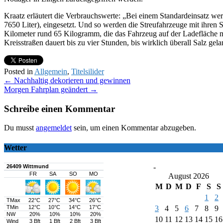
Kraatz erläutert die Verbrauchswerte: „Bei einem Standardeinsatz w
7650 Liter), eingesetzt. Und so werden die Streufahrzeuge mit ihr
Kilometer rund 65 Kilogramm, die das Fahrzeug auf der Ladefläche m
Kreisstraßen dauert bis zu vier Stunden, bis wirklich überall Salz ge
Posted in
Allgemein
,
Titelsilider
Post
←
Nachhaltig dekorieren und gewinnen
Morgen Fahrplan geändert
→
navigation
Schreibe einen Kommentar
Du musst
angemeldet
sein, um einen Kommentar abzugeben.
Wetter
-
August 2026
M
D
M
D
F
S
S
1
2
3
4
5
6
7
8
9
10
11
12
13
14
15
16