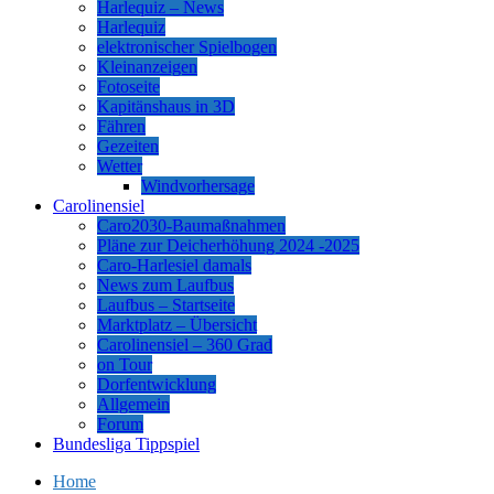
Harlequiz – News
Harlequiz
elektronischer Spielbogen
Kleinanzeigen
Fotoseite
Kapitänshaus in 3D
Fähren
Gezeiten
Wetter
Windvorhersage
Carolinensiel
Caro2030-Baumaßnahmen
Pläne zur Deicherhöhung 2024 -2025
Caro-Harlesiel damals
News zum Laufbus
Laufbus – Startseite
Marktplatz – Übersicht
Carolinensiel – 360 Grad
on Tour
Dorfentwicklung
Allgemein
Forum
Bundesliga Tippspiel
Home