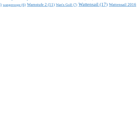
Wattensail
(17)
Warnstufe 2
(11)
Wattensail 2016
)
Watt'n Golf
(7)
wangerooge
(6)