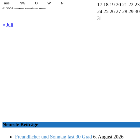
17
18
19
20
21
22
23
24
25
26
27
28
29
30
31
« Juli
Neueste Beiträge
Freundlicher und Sonntag fast 30 Grad
6. August 2026