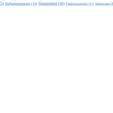
5)
Strassenfest
(26)
Sielhafenmuseum
(14)
Traditionssegler
(11)
Wangerogge
(8