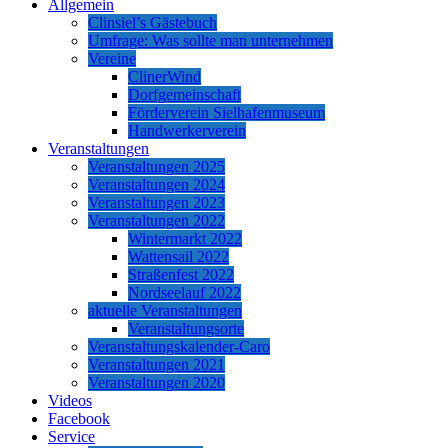
Allgemein
Clinsiel’s Gästebuch
Umfrage: Was sollte man unternehmen
Vereine
ClinerWind
Dorfgemeinschaft
Förderverein Sielhafenmuseum
Handwerkerverein
Veranstaltungen
Veranstaltungen 2025
Veranstaltungen 2024
Veranstaltungen 2023
Veranstaltungen 2022
Wintermarkt 2022
Wattensail 2022
Straßenfest 2022
Nordseelauf 2022
aktuelle Veranstaltungen
Veranstaltungsorte
Veranstaltungskalender-Caro
Veranstaltungen 2021
Veranstaltungen 2020
Videos
Facebook
Service