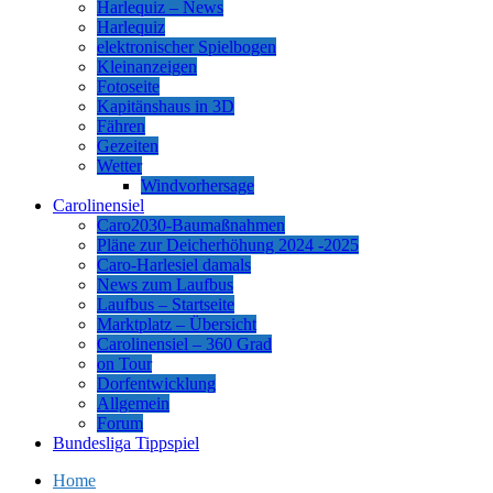
Harlequiz – News
Harlequiz
elektronischer Spielbogen
Kleinanzeigen
Fotoseite
Kapitänshaus in 3D
Fähren
Gezeiten
Wetter
Windvorhersage
Carolinensiel
Caro2030-Baumaßnahmen
Pläne zur Deicherhöhung 2024 -2025
Caro-Harlesiel damals
News zum Laufbus
Laufbus – Startseite
Marktplatz – Übersicht
Carolinensiel – 360 Grad
on Tour
Dorfentwicklung
Allgemein
Forum
Bundesliga Tippspiel
Home