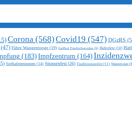
Corona
(568)
Covid19
(547)
15)
DGzRS
(5
(47)
Harl
Fähre Wangereooge
(19)
Hafenfete
(10)
Gulfhof Friedrichsgroden
(6)
Inzidenzwe
mpfung
(183)
Impfzentrum
(164)
5)
Strassenfest
(26)
Sielhafenmuseum
(14)
Traditionssegler
(11)
Wangerogge
(8