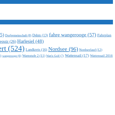
5)
fahre wangerooge
(57)
Fahrplan
Dshm
(13)
Dorfgemeinschaft
(8)
Harlesiel
(48)
equiz
(26)
rt
(524)
Nordsee
(96)
Landkreis
(16)
Nordseelauf
(12)
Wattensail
(17)
Warnstufe 2
(11)
Wattensail 2016
)
Watt'n Golf
(7)
wangerooge
(6)