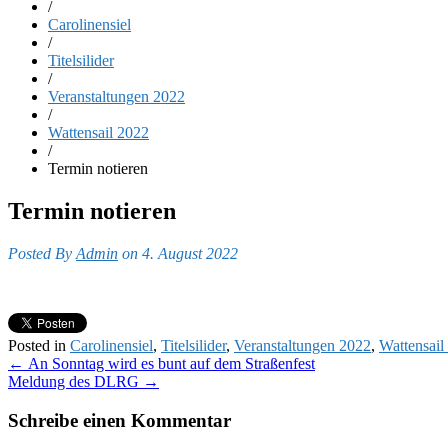
/
Carolinensiel
/
Titelsilider
/
Veranstaltungen 2022
/
Wattensail 2022
/
Termin notieren
Termin notieren
Posted By
Admin
on 4. August 2022
Posted in
Carolinensiel
,
Titelsilider
,
Veranstaltungen 2022
,
Wattensail
Post
←
An Sonntag wird es bunt auf dem Straßenfest
Meldung des DLRG
→
navigation
Schreibe einen Kommentar