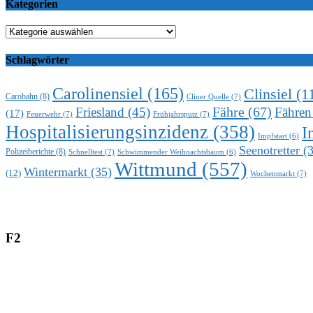
Kategorien
Kategorien
Schlagwörter
Carolinensiel
(165)
Clinsiel
(1
Carobahn
(8)
Cliner Quelle
(7)
Fähre
(67)
Friesland
(45)
Fähren
(17)
Feuerwehr
(7)
Frühjahrsputz
(7)
Hospitalisierungsinzidenz
(358)
I
Impfstart
(6)
Seenotretter
(3
Polizeiberichte
(8)
Schnelltest
(7)
Schwimmender Weihnachtsbaum
(6)
Wittmund
(557)
Wintermarkt
(35)
(12)
Wochenmarkt
(7)
F2