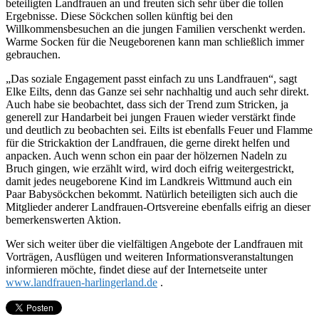
beteiligten Landfrauen an und freuten sich sehr über die tollen
Ergebnisse. Diese Söckchen sollen künftig bei den
Willkommensbesuchen an die jungen Familien verschenkt werden.
Warme Socken für die Neugeborenen kann man schließlich immer
gebrauchen.
„Das soziale Engagement passt einfach zu uns Landfrauen“, sagt
Elke Eilts, denn das Ganze sei sehr nachhaltig und auch sehr direkt.
Auch habe sie beobachtet, dass sich der Trend zum Stricken, ja
generell zur Handarbeit bei jungen Frauen wieder verstärkt finde
und deutlich zu beobachten sei. Eilts ist ebenfalls Feuer und Flamme
für die Strickaktion der Landfrauen, die gerne direkt helfen und
anpacken. Auch wenn schon ein paar der hölzernen Nadeln zu
Bruch gingen, wie erzählt wird, wird doch eifrig weitergestrickt,
damit jedes neugeborene Kind im Landkreis Wittmund auch ein
Paar Babysöckchen bekommt. Natürlich beteiligten sich auch die
Mitglieder anderer Landfrauen-Ortsvereine ebenfalls eifrig an dieser
bemerkenswerten Aktion.
Wer sich weiter über die vielfältigen Angebote der Landfrauen mit
Vorträgen, Ausflügen und weiteren Informationsveranstaltungen
informieren möchte, findet diese auf der Internetseite unter
www.landfrauen-harlingerland.de
.