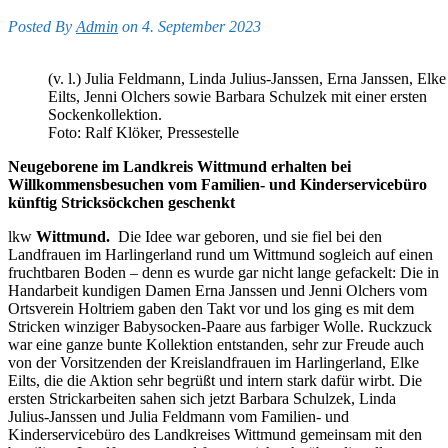
Posted By
Admin
on 4. September 2023
(v. l.) Julia Feldmann, Linda Julius-Janssen, Erna Janssen, Elke
Eilts, Jenni Olchers sowie Barbara Schulzek mit einer ersten
Sockenkollektion.
Foto: Ralf Klöker, Pressestelle
Neugeborene im Landkreis Wittmund erhalten bei
Willkommensbesuchen vom Familien- und Kinderservicebüro
künftig Stricksöckchen geschenkt
lkw
Wittmund.
Die Idee war geboren, und sie fiel bei den
Landfrauen im Harlingerland rund um Wittmund sogleich auf einen
fruchtbaren Boden – denn es wurde gar nicht lange gefackelt: Die in
Handarbeit kundigen Damen Erna Janssen und Jenni Olchers vom
Ortsverein Holtriem gaben den Takt vor und los ging es mit dem
Stricken winziger Babysocken-Paare aus farbiger Wolle. Ruckzuck
war eine ganze bunte Kollektion entstanden, sehr zur Freude auch
von der Vorsitzenden der Kreislandfrauen im Harlingerland, Elke
Eilts, die die Aktion sehr begrüßt und intern stark dafür wirbt. Die
ersten Strickarbeiten sahen sich jetzt Barbara Schulzek, Linda
Julius-Janssen und Julia Feldmann vom Familien- und
Kinderservicebüro des Landkreises Wittmund gemeinsam mit den