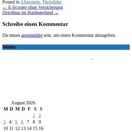
Posted in
Allgemein
,
Titelsilider
Post
←
E-Scooter ohne Versicherung
Deichbau im Harlingerland
→
navigation
Schreibe einen Kommentar
Du musst
angemeldet
sein, um einen Kommentar abzugeben.
Wetter
-
August 2026
M
D
M
D
F
S
S
1
2
3
4
5
6
7
8
9
10
11
12
13
14
15
16