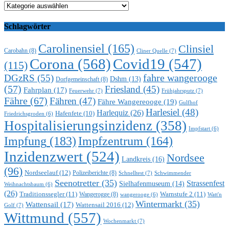
Kategorien
Schlagwörter
Carolinensiel
(165)
Clinsiel
Carobahn
(8)
Cliner Quelle
(7)
Corona
(568)
Covid19
(547)
(115)
DGzRS
(55)
fahre wangerooge
Dshm
(13)
Dorfgemeinschaft
(8)
(57)
Friesland
(45)
Fahrplan
(17)
Feuerwehr
(7)
Frühjahrsputz
(7)
Fähre
(67)
Fähren
(47)
Fähre Wangereooge
(19)
Gulfhof
Harlesiel
(48)
Harlequiz
(26)
Hafenfete
(10)
Friedrichsgroden
(6)
Hospitalisierungsinzidenz
(358)
Impfstart
(6)
Impfung
(183)
Impfzentrum
(164)
Inzidenzwert
(524)
Nordsee
Landkreis
(16)
(96)
Nordseelauf
(12)
Polizeiberichte
(8)
Schnelltest
(7)
Schwimmender
Seenotretter
(35)
Strassenfest
Sielhafenmuseum
(14)
Weihnachtsbaum
(6)
(26)
Traditionssegler
(11)
Warnstufe 2
(11)
Wangerogge
(8)
Watt'n
wangerooge
(6)
Wintermarkt
(35)
Wattensail
(17)
Wattensail 2016
(12)
Golf
(7)
Wittmund
(557)
Wochenmarkt
(7)