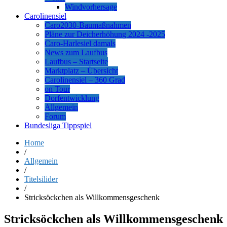
Windvorhersage
Carolinensiel
Caro2030-Baumaßnahmen
Pläne zur Deicherhöhung 2024 -2025
Caro-Harlesiel damals
News zum Laufbus
Laufbus – Startseite
Marktplatz – Übersicht
Carolinensiel – 360 Grad
on Tour
Dorfentwicklung
Allgemein
Forum
Bundesliga Tippspiel
Home
/
Allgemein
/
Titelsilider
/
Stricksöckchen als Willkommensgeschenk
Stricksöckchen als Willkommensgeschenk