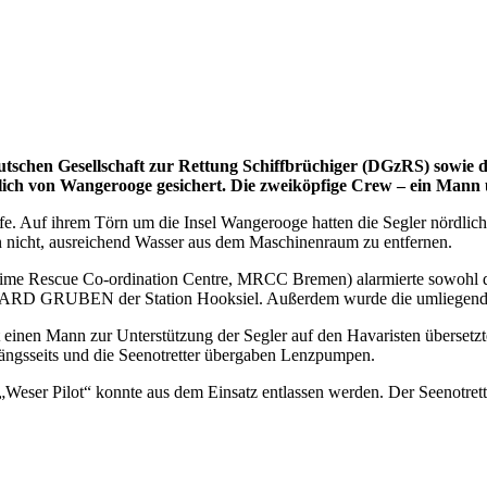
tschen Gesellschaft zur Rettung Schiffbrüchiger (DGzRS) sowie d
rdlich von Wangerooge gesichert. Die zweiköpfige Crew – ein Man
lfe. Auf ihrem Törn um die Insel Wangerooge hatten die Segler nördlic
 nicht, ausreichend Wasser aus dem Maschinenraum zu entfernen.
ritime Rescue Co-ordination Centre, MRCC Bremen) alarmierte sowohl
HARD GRUBEN der Station Hooksiel. Außerdem wurde die umliegende 
st einen Mann zur Unterstützung der Segler auf den Havaristen überse
ngsseits und die Seenotretter übergaben Lenzpumpen.
er „Weser Pilot“ konnte aus dem Einsatz entlassen werden. Der See