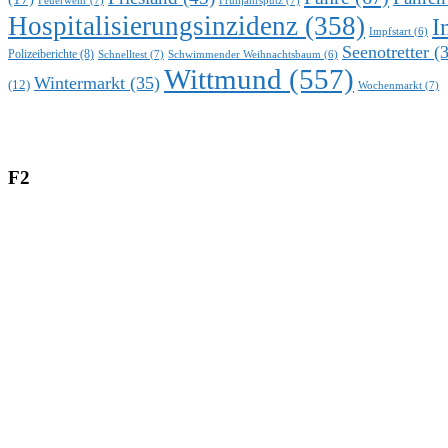
Hospitalisierungsinzidenz
(358)
I
Impfstart
(6)
Seenotretter
(3
Polizeiberichte
(8)
Schnelltest
(7)
Schwimmender Weihnachtsbaum
(6)
Wittmund
(557)
Wintermarkt
(35)
(12)
Wochenmarkt
(7)
F2