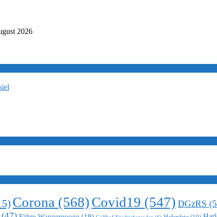
ugust 2026
iel
Corona
(568)
Covid19
(547)
15)
DGzRS
(5
(47)
Harl
Fähre Wangereooge
(19)
Hafenfete
(10)