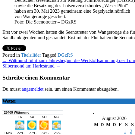
Deutschen Gesellschaft zur Rettung Schiffbruechiger (DGzRS)
sowie die Besatzung des Lotsenversetzbootes „Weser Pilot“
haben am 30. Mai 2023 gemeinsam eine Segelyacht nördlich
von Wangerooge gesichert.
Foto: Die Seenotretter – DGzRS
Erst vor zwei Wochen hatten die Seenotretter von Wangerooge die fün
Sandbank geraten und gestrandet. Erst mit der Flut hatten die Seeno
Posted in
Titelsilider
Tagged
DGzRS
Post
←
Wittmund führt zum Jahresbeginn die Wertstoffsammlung per Ton
Silbermond am Harlestrand
→
navigation
Schreibe einen Kommentar
Du musst
angemeldet
sein, um einen Kommentar abzugeben.
Wetter
-
August 2026
M
D
M
D
F
S
S
1
2