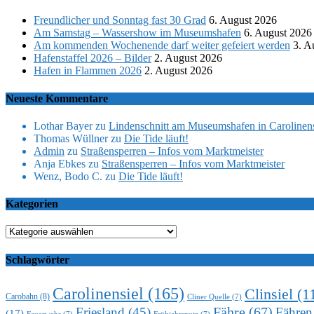
Freundlicher und Sonntag fast 30 Grad
6. August 2026
Am Samstag – Wassershow im Museumshafen
6. August 2026
Am kommenden Wochenende darf weiter gefeiert werden
3. A
Hafenstaffel 2026 – Bilder
2. August 2026
Hafen in Flammen 2026
2. August 2026
Neueste Kommentare
Lothar Bayer
zu
Lindenschnitt am Museumshafen in Carolinens
Thomas Wüllner
zu
Die Tide läuft!
Admin
zu
Straßensperren – Infos vom Marktmeister
Anja Ebkes
zu
Straßensperren – Infos vom Marktmeister
Wenz, Bodo C.
zu
Die Tide läuft!
Kategorien
Kategorien
Schlagwörter
Carolinensiel
(165)
Clinsiel
(1
Carobahn
(8)
Cliner Quelle
(7)
Fähre
(67)
Friesland
(45)
Fähren
(17)
Feuerwehr
(7)
Frühjahrsputz
(7)