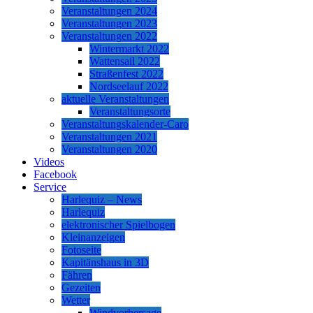
Veranstaltungen 2024
Veranstaltungen 2023
Veranstaltungen 2022
Wintermarkt 2022
Wattensail 2022
Straßenfest 2022
Nordseelauf 2022
aktuelle Veranstaltungen
Veranstaltungsorte
Veranstaltungskalender-Caro
Veranstaltungen 2021
Veranstaltungen 2020
Videos
Facebook
Service
Harlequiz – News
Harlequiz
elektronischer Spielbogen
Kleinanzeigen
Fotoseite
Kapitänshaus in 3D
Fähren
Gezeiten
Wetter
Windvorhersage