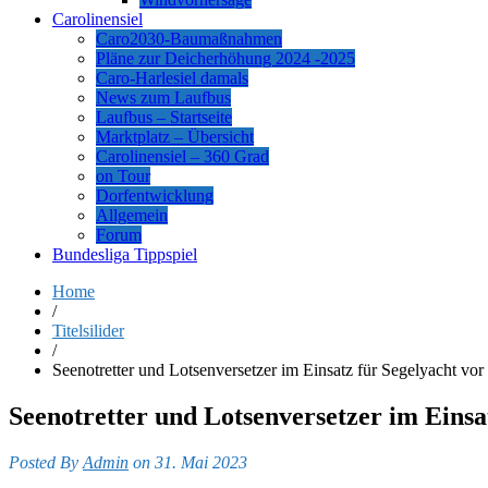
Carolinensiel
Caro2030-Baumaßnahmen
Pläne zur Deicherhöhung 2024 -2025
Caro-Harlesiel damals
News zum Laufbus
Laufbus – Startseite
Marktplatz – Übersicht
Carolinensiel – 360 Grad
on Tour
Dorfentwicklung
Allgemein
Forum
Bundesliga Tippspiel
Home
/
Titelsilider
/
Seenotretter und Lotsenversetzer im Einsatz für Segelyacht v
Seenotretter und Lotsenversetzer im Eins
Posted By
Admin
on 31. Mai 2023