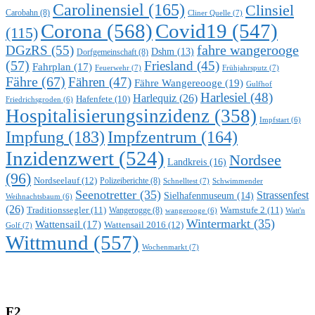
Carolinensiel
(165)
Clinsiel
Carobahn
(8)
Cliner Quelle
(7)
Corona
(568)
Covid19
(547)
(115)
DGzRS
(55)
fahre wangerooge
Dshm
(13)
Dorfgemeinschaft
(8)
(57)
Friesland
(45)
Fahrplan
(17)
Feuerwehr
(7)
Frühjahrsputz
(7)
Fähre
(67)
Fähren
(47)
Fähre Wangereooge
(19)
Gulfhof
Harlesiel
(48)
Harlequiz
(26)
Hafenfete
(10)
Friedrichsgroden
(6)
Hospitalisierungsinzidenz
(358)
Impfstart
(6)
Impfung
(183)
Impfzentrum
(164)
Inzidenzwert
(524)
Nordsee
Landkreis
(16)
(96)
Nordseelauf
(12)
Polizeiberichte
(8)
Schnelltest
(7)
Schwimmender
Seenotretter
(35)
Strassenfest
Sielhafenmuseum
(14)
Weihnachtsbaum
(6)
(26)
Traditionssegler
(11)
Warnstufe 2
(11)
Wangerogge
(8)
Watt'n
wangerooge
(6)
Wintermarkt
(35)
Wattensail
(17)
Wattensail 2016
(12)
Golf
(7)
Wittmund
(557)
Wochenmarkt
(7)
F2