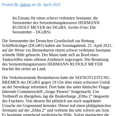
Posted By
Admin
on 26. April 2021
Im Einsatz für einen schwer verletzten Seemann: die
Seenotretter des Seenotrettungskreuzers HERMANN
RUDOLF MEYER der DGzRS. Archiv-Foto: Die
Seenotretter – DGzRS)
Die Seenotretter der Deutschen Gesellschaft zur Rettung
Schiffbrüchiger (DGzRS) haben am Sonntagabend, 25. April 2021,
auf der Weser vor Bremerhaven einem schwer verletzten Seemann
schnelle Hilfe gebracht. Der Mann hatte sich an Bord eines
Tankschiffes einen offenen Armbruch zugezogen. Die Besatzung
des Seenotrettungskreuzers HERMANN RUDOLF MEYER
brachte ihn sicher an Land.
Die Verkehrszentrale Bremerhaven hatte die SEENOTLEITUNG
BREMEN der DGzRS gegen 19 Uhr über einen schweren Unfall
an der Stromkaje informiert. Dort hatte das unter dänischer Flagge
fahrende Containerschiff „Seago Piraeus“ festgemacht. Um
Treibstoff zu übergeben, lag die Bunkerbarge „Ebba 2“ längsseits
des Frachters. Von diesem fiel plötzlich aus noch ungeklärter
Ursache ein Gegenstand herunter. Dieser traf einen philippinischen
Seemann auf der „Ebba 2“ und verletzte ihn sehr schwer am Arm.
Er benötigte umgehend medizinische Hilfe. Sofort alarmierten die