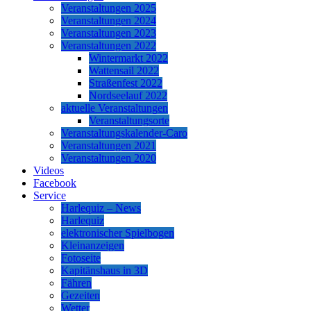
Veranstaltungen 2025
Veranstaltungen 2024
Veranstaltungen 2023
Veranstaltungen 2022
Wintermarkt 2022
Wattensail 2022
Straßenfest 2022
Nordseelauf 2022
aktuelle Veranstaltungen
Veranstaltungsorte
Veranstaltungskalender-Caro
Veranstaltungen 2021
Veranstaltungen 2020
Videos
Facebook
Service
Harlequiz – News
Harlequiz
elektronischer Spielbogen
Kleinanzeigen
Fotoseite
Kapitänshaus in 3D
Fähren
Gezeiten
Wetter