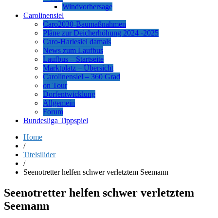
Windvorhersage
Carolinensiel
Caro2030-Baumaßnahmen
Pläne zur Deicherhöhung 2024 -2025
Caro-Harlesiel damals
News zum Laufbus
Laufbus – Startseite
Marktplatz – Übersicht
Carolinensiel – 360 Grad
on Tour
Dorfentwicklung
Allgemein
Forum
Bundesliga Tippspiel
Home
/
Titelsilider
/
Seenotretter helfen schwer verletztem Seemann
Seenotretter helfen schwer verletztem
Seemann