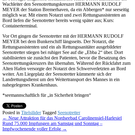
Wachleiter den Seenotrettungskreuzer HERMANN RUDOLF
MEYER der Station Bremerhaven, da ein Abbergen* nur seeseitig
möglich war. Mit einem Notarzt und zwei Rettungsassistenten an
Bord liefen die Seenotretter bereits wenig später aus; Kurs:
Containerterminal.
Vor Ort gingen die Seenotretter mit der HERMANN RUDOLF
MEYER bei dem Bunkerschiff längsseits. Der Notarzt, die
Rettungsassistenten und ein als Rettungssanitäter ausgebildeter
Seenotretter stiegen bei ruhiger See auf die „Ebba 2“ über. Dort
stabilisierten sie zunächst den Patienten, bevor die Besatzung des
Seenotrettungskreuzers ihn übernahm. Während der Rückfahrt zum
Alten Hafen versorgte der Notarzt den Schwerverletzten an Bord
weiter. Am Liegeplatz der Seenotretter kümmerte sich der
Landrettungsdienst um den Weitertransport des Mannes in ein
nahegelegenes Krankenhaus.
*seemannschaftlich für „in Sicherheit bringen“
Posted in
Titelsilider
Tagged
Seenotretter
Post
←
Neue Attraktion für das Nordseebad Carolinensiel-Harlesiel
Rund 75.000 Impfungen am Samstag und Sonntag –
navigation
Impfwochenende voller Erfolg
→