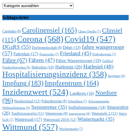
Kategorien
Schlagwörter
Carolinensiel
(165)
Clinsiel
Carobahn
(8)
Cliner Quelle
(7)
Corona
(568)
Covid19
(547)
(115)
DGzRS
(55)
fahre wangerooge
Dshm
(13)
Dorfgemeinschaft
(8)
(57)
Friesland
(45)
Fahrplan
(17)
Feuerwehr
(7)
Frühjahrsputz
(7)
Fähre
(67)
Fähren
(47)
Fähre Wangereooge
(19)
Gulfhof
Harlesiel
(48)
Harlequiz
(26)
Hafenfete
(10)
Friedrichsgroden
(6)
Hospitalisierungsinzidenz
(358)
Impfstart
(6)
Impfung
(183)
Impfzentrum
(164)
Inzidenzwert
(524)
Nordsee
Landkreis
(16)
(96)
Nordseelauf
(12)
Polizeiberichte
(8)
Schnelltest
(7)
Schwimmender
Seenotretter
(35)
Strassenfest
Sielhafenmuseum
(14)
Weihnachtsbaum
(6)
(26)
Traditionssegler
(11)
Warnstufe 2
(11)
Wangerogge
(8)
Watt'n
wangerooge
(6)
Wintermarkt
(35)
Wattensail
(17)
Wattensail 2016
(12)
Golf
(7)
Wittmund
(557)
Wochenmarkt
(7)