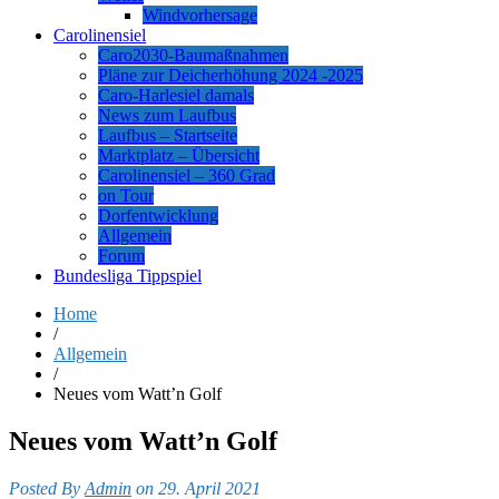
Windvorhersage
Carolinensiel
Caro2030-Baumaßnahmen
Pläne zur Deicherhöhung 2024 -2025
Caro-Harlesiel damals
News zum Laufbus
Laufbus – Startseite
Marktplatz – Übersicht
Carolinensiel – 360 Grad
on Tour
Dorfentwicklung
Allgemein
Forum
Bundesliga Tippspiel
Home
/
Allgemein
/
Neues vom Watt’n Golf
Neues vom Watt’n Golf
Posted By
Admin
on 29. April 2021