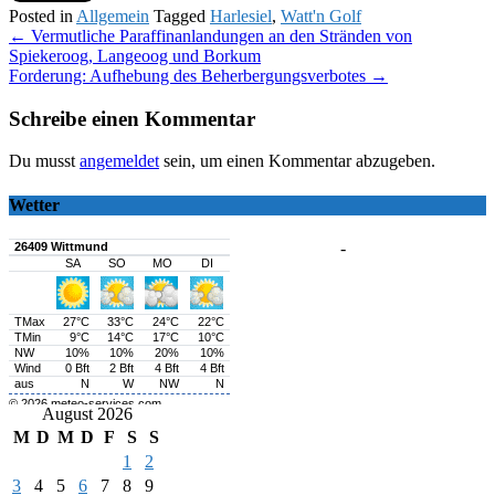
Posted in
Allgemein
Tagged
Harlesiel
,
Watt'n Golf
Post
←
Vermutliche Paraffinanlandungen an den Stränden von
Spiekeroog, Langeoog und Borkum
navigation
Forderung: Aufhebung des Beherbergungsverbotes
→
Schreibe einen Kommentar
Du musst
angemeldet
sein, um einen Kommentar abzugeben.
Wetter
-
August 2026
M
D
M
D
F
S
S
1
2
3
4
5
6
7
8
9