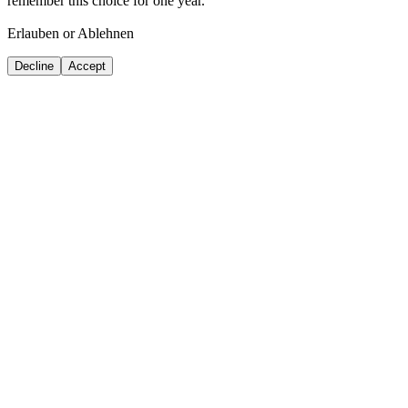
remember this choice for one year.
Erlauben or Ablehnen
Decline
Accept