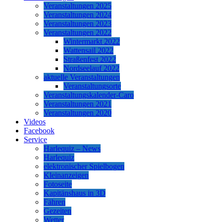
Veranstaltungen 2025
Veranstaltungen 2024
Veranstaltungen 2023
Veranstaltungen 2022
Wintermarkt 2022
Wattensail 2022
Straßenfest 2022
Nordseelauf 2022
aktuelle Veranstaltungen
Veranstaltungsorte
Veranstaltungskalender-Caro
Veranstaltungen 2021
Veranstaltungen 2020
Videos
Facebook
Service
Harlequiz – News
Harlequiz
elektronischer Spielbogen
Kleinanzeigen
Fotoseite
Kapitänshaus in 3D
Fähren
Gezeiten
Wetter