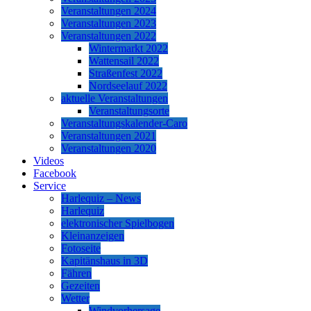
Veranstaltungen 2024
Veranstaltungen 2023
Veranstaltungen 2022
Wintermarkt 2022
Wattensail 2022
Straßenfest 2022
Nordseelauf 2022
aktuelle Veranstaltungen
Veranstaltungsorte
Veranstaltungskalender-Caro
Veranstaltungen 2021
Veranstaltungen 2020
Videos
Facebook
Service
Harlequiz – News
Harlequiz
elektronischer Spielbogen
Kleinanzeigen
Fotoseite
Kapitänshaus in 3D
Fähren
Gezeiten
Wetter
Windvorhersage