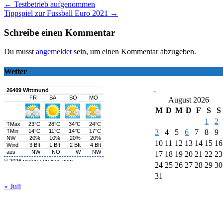
Post
←
Testbetrieb aufgenommen
Tippspiel zur Fussball Euro 2021
→
navigation
Schreibe einen Kommentar
Du musst
angemeldet
sein, um einen Kommentar abzugeben.
Wetter
-
August 2026
M
D
M
D
F
S
S
1
2
3
4
5
6
7
8
9
10
11
12
13
14
15
16
17
18
19
20
21
22
23
24
25
26
27
28
29
30
31
« Juli