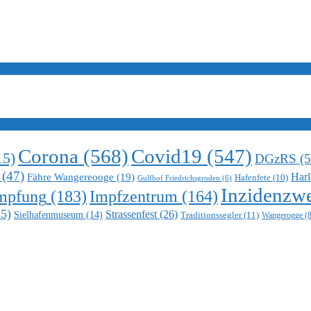
Corona
(568)
Covid19
(547)
15)
DGzRS
(5
(47)
Harl
Fähre Wangereooge
(19)
Hafenfete
(10)
Gulfhof Friedrichsgroden
(6)
Inzidenzwe
mpfung
(183)
Impfzentrum
(164)
5)
Strassenfest
(26)
Sielhafenmuseum
(14)
Traditionssegler
(11)
Wangerogge
(8