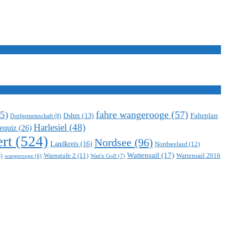
5)
fahre wangerooge
(57)
Fahrplan
Dshm
(13)
Dorfgemeinschaft
(8)
Harlesiel
(48)
equiz
(26)
rt
(524)
Nordsee
(96)
Landkreis
(16)
Nordseelauf
(12)
Wattensail
(17)
Warnstufe 2
(11)
Wattensail 2016
)
Watt'n Golf
(7)
wangerooge
(6)