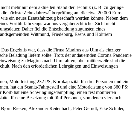
icht mehr auf dem aktuellen Stand der Technik (z. B. zu geringe
21 die nächste Zehn-Jahres-Überprüfung an, die etwa 20.000 Euro
, wie ein neues Ersatzfahrzeug beschafft werden könnte. Neben dem
nes Vorführfahrzeugs war aus vergaberechtlicher Sicht nicht
ungsdauer. Daher fiel die Entscheidung zugunsten eines
stlandsgemeinden Wittmund, Friedeburg, Esens und Holtriem
Das Ergebnis war, dass die Firma Magirus aus Ulm als einziger
sche Beladung liefern sollte. Trotz der andauernden Corona-Pandemie
einweisung zu Magirus nach Ulm fahren, aber mittlerweile sind die
schult. Nach den erforderlichen Lehrgängen und Einweisungen
en, Motorleistung 232 PS; Korbkapazität für drei Personen und ein
n, hat ein Scania-Fahrgestell und eine Motorleistung von 360 PS;
er Korb hat eine Schwingungsdämpfung, einen fest montierten
attet für eine Besetzung mit fünf Personen, von denen vier auch
 Björn Rieken, Alexander Reitenbach, Peter Gerndt, Eike Schüler,