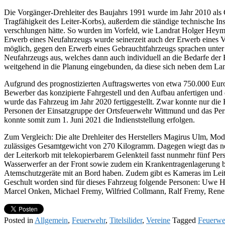
Die Vorgänger-Drehleiter des Baujahrs 1991 wurde im Jahr 2010 als 
Tragfähigkeit des Leiter-Korbs), außerdem die ständige technische In
verschlungen hätte. So wurden im Vorfeld, wie Landrat Holger Heyma
Erwerb eines Neufahrzeugs wurde seinerzeit auch der Erwerb eines Vo
möglich, gegen den Erwerb eines Gebrauchtfahrzeugs sprachen unter 
Neufahrzeugs aus, welches dann auch individuell an die Bedarfe de
weitgehend in die Planung eingebunden, da diese sich neben dem Land
Aufgrund des prognostizierten Auftragswertes von etwa 750.000 Eur
Bewerber das konzipierte Fahrgestell und den Aufbau anfertigen und
wurde das Fahrzeug im Jahr 2020 fertiggestellt. Zwar konnte nur die
Personen der Einsatzgruppe der Ortsfeuerwehr Wittmund und das Per
konnte somit zum 1. Juni 2021 die Indienststellung erfolgen.
Zum Vergleich: Die alte Drehleiter des Herstellers Magirus Ulm, Mo
zulässiges Gesamtgewicht von 270 Kilogramm. Dagegen wiegt das neu
der Leiterkorb mit telekopierbarem Gelenkteil fasst nunmehr fünf P
Wasserwerfer an der Front sowie zudem ein Krankentragenlagerung bis
Atemschutzgeräte mit an Bord haben. Zudem gibt es Kameras im Leit
Geschult worden sind für dieses Fahrzeug folgende Personen: Uwe Ho
Marcel Onken, Michael Fremy, Wilfried Collmann, Ralf Fremy, Ren
Posted in
Allgemein
,
Feuerwehr
,
Titelsilider
,
Vereine
Tagged
Feuerwe