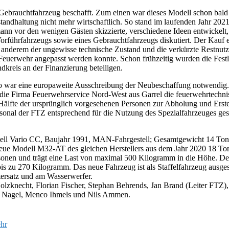
Gebrauchtfahrzeug beschafft. Zum einen war dieses Modell schon bald n
standhaltung nicht mehr wirtschaftlich. So stand im laufenden Jahr 20
nn vor den wenigen Gästen skizzierte, verschiedene Ideen entwickelt
rführfahrzeugs sowie eines Gebrauchtfahrzeugs diskutiert. Der Kauf ei
anderem der ungewisse technische Zustand und die verkürzte Restnutz
r Feuerwehr angepasst werden konnte. Schon frühzeitig wurden die Fe
kreis an der Finanzierung beteiligen.
o war eine europaweite Ausschreibung der Neubeschaffung notwendig. 
 die Firma Feuerwehrservice Nord-West aus Garrel die feuerwehrtechni
 Hälfte der ursprünglich vorgesehenen Personen zur Abholung und Erst
sonal der FTZ entsprechend für die Nutzung des Spezialfahrzeuges ge
dell Vario CC, Baujahr 1991, MAN-Fahrgestell; Gesamtgewicht 14 Tonn
e Modell M32-AT des gleichen Herstellers aus dem Jahr 2020 18 Tonne
ersonen und trägt eine Last von maximal 500 Kilogramm in die Höhe. D
 zu 270 Kilogramm. Das neue Fahrzeug ist als Staffelfahrzeug ausgest
ersatz und am Wasserwerfer.
lzknecht, Florian Fischer, Stephan Behrends, Jan Brand (Leiter FTZ),
e Nagel, Menco Ihmels und Nils Ammen.
hr