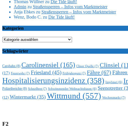
Thomas Wüllner
zu
Die Tide läuft!
Admin
zu
Straßensperren – Infos vom Marktmeister
Anja Ebkes
zu
Straßensperren – Infos vom Marktmeister
Wenz, Bodo C.
zu
Die Tide läuft!
Kategorien
Kategorien
Schlagwörter
Carolinensiel
(165)
Clinsiel
(1
Carobahn
(8)
Cliner Quelle
(7)
Fähre
(67)
Friesland
(45)
Fähren
(17)
Feuerwehr
(7)
Frühjahrsputz
(7)
Hospitalisierungsinzidenz
(358)
I
Impfstart
(6)
Seenotretter
(3
Polizeiberichte
(8)
Schnelltest
(7)
Schwimmender Weihnachtsbaum
(6)
Wittmund
(557)
Wintermarkt
(35)
(12)
Wochenmarkt
(7)
F2