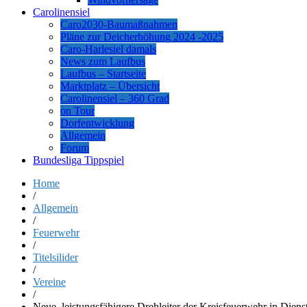
Carolinensiel
Caro2030-Baumaßnahmen
Pläne zur Deicherhöhung 2024 -2025
Caro-Harlesiel damals
News zum Laufbus
Laufbus – Startseite
Marktplatz – Übersicht
Carolinensiel – 360 Grad
on Tour
Dorfentwicklung
Allgemein
Forum
Bundesliga Tippspiel
Home
/
Allgemein
/
Feuerwehr
/
Titelsilider
/
Vereine
/
Neue, leistungsfähigere Drehleiter der Kreisfeuerwehr in Dienst 