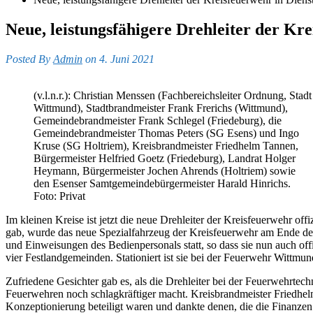
Neue, leistungsfähigere Drehleiter der Kre
Posted By
Admin
on 4. Juni 2021
(v.l.n.r.): Christian Menssen (Fachbereichsleiter Ordnung, Stadt
Wittmund), Stadtbrandmeister Frank Frerichs (Wittmund),
Gemeindebrandmeister Frank Schlegel (Friedeburg), die
Gemeindebrandmeister Thomas Peters (SG Esens) und Ingo
Kruse (SG Holtriem), Kreisbrandmeister Friedhelm Tannen,
Bürgermeister Helfried Goetz (Friedeburg), Landrat Holger
Heymann, Bürgermeister Jochen Ahrends (Holtriem) sowie
den Esenser Samtgemeindebürgermeister Harald Hinrichs.
Foto: Privat
Im kleinen Kreise ist jetzt die neue Drehleiter der Kreisfeuerwehr of
gab, wurde das neue Spezialfahrzeug der Kreisfeuerwehr am Ende des
und Einweisungen des Bedienpersonals statt, so dass sie nun auch off
vier Festlandgemeinden. Stationiert ist sie bei der Feuerwehr Wittmun
Zufriedene Gesichter gab es, als die Drehleiter bei der Feuerwehrtec
Feuerwehren noch schlagkräftiger macht. Kreisbrandmeister Friedhelm 
Konzeptionierung beteiligt waren und dankte denen, die die Finanzen b