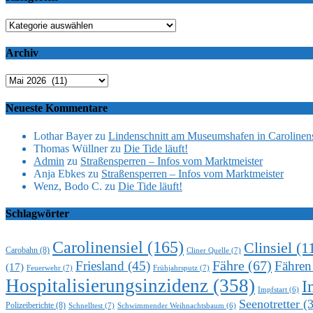
Kategorien
Archiv
Archiv
Neueste Kommentare
Lothar Bayer
zu
Lindenschnitt am Museumshafen in Carolinens
Thomas Wüllner
zu
Die Tide läuft!
Admin
zu
Straßensperren – Infos vom Marktmeister
Anja Ebkes
zu
Straßensperren – Infos vom Marktmeister
Wenz, Bodo C.
zu
Die Tide läuft!
Schlagwörter
Carolinensiel
(165)
Clinsiel
(1
Carobahn
(8)
Cliner Quelle
(7)
Fähre
(67)
Friesland
(45)
Fähren
(17)
Feuerwehr
(7)
Frühjahrsputz
(7)
Hospitalisierungsinzidenz
(358)
I
Impfstart
(6)
Seenotretter
(3
Polizeiberichte
(8)
Schnelltest
(7)
Schwimmender Weihnachtsbaum
(6)