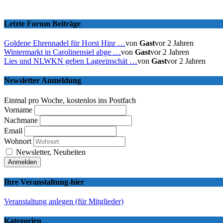
Letzte Forum Beiträge
Goldene Ehrennadel für Horst Hinr …
von
Gast
vor 2 Jahren
Wintermarkt in Carolinensiel abge …
von
Gast
vor 2 Jahren
Lies und NLWKN geben Lageeinschät …
von
Gast
vor 2 Jahren
Newsletter Anmeldung
Einmal pro Woche, kostenlos ins Postfach
Vorname
Nachmane
Email
Wohnort
Newsletter, Neuheiten
Ihre Veranstaltung-hier
Veranstaltung anlegen (für Mitglieder)
Kategorien