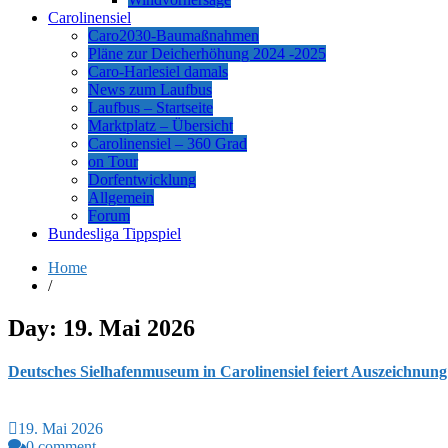
Carolinensiel
Caro2030-Baumaßnahmen
Pläne zur Deicherhöhung 2024 -2025
Caro-Harlesiel damals
News zum Laufbus
Laufbus – Startseite
Marktplatz – Übersicht
Carolinensiel – 360 Grad
on Tour
Dorfentwicklung
Allgemein
Forum
Bundesliga Tippspiel
Home
/
Day:
19. Mai 2026
Deutsches Sielhafenmuseum in Carolinensiel feiert Auszeichnun
19. Mai 2026
0 comment