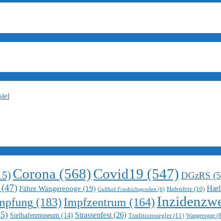
iel
Corona
(568)
Covid19
(547)
15)
DGzRS
(5
(47)
Harl
Fähre Wangereooge
(19)
Hafenfete
(10)
Gulfhof Friedrichsgroden
(6)
Inzidenzwe
mpfung
(183)
Impfzentrum
(164)
5)
Strassenfest
(26)
Sielhafenmuseum
(14)
Traditionssegler
(11)
Wangerogge
(8