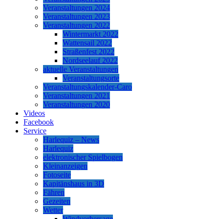
Veranstaltungen 2024
Veranstaltungen 2023
Veranstaltungen 2022
Wintermarkt 2022
Wattensail 2022
Straßenfest 2022
Nordseelauf 2022
aktuelle Veranstaltungen
Veranstaltungsorte
Veranstaltungskalender-Caro
Veranstaltungen 2021
Veranstaltungen 2020
Videos
Facebook
Service
Harlequiz – News
Harlequiz
elektronischer Spielbogen
Kleinanzeigen
Fotoseite
Kapitänshaus in 3D
Fähren
Gezeiten
Wetter
Windvorhersage