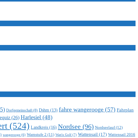
5)
fahre wangerooge
(57)
Fahrplan
Dshm
(13)
Dorfgemeinschaft
(8)
Harlesiel
(48)
equiz
(26)
rt
(524)
Nordsee
(96)
Landkreis
(16)
Nordseelauf
(12)
Wattensail
(17)
Warnstufe 2
(11)
Wattensail 2016
)
Watt'n Golf
(7)
wangerooge
(6)