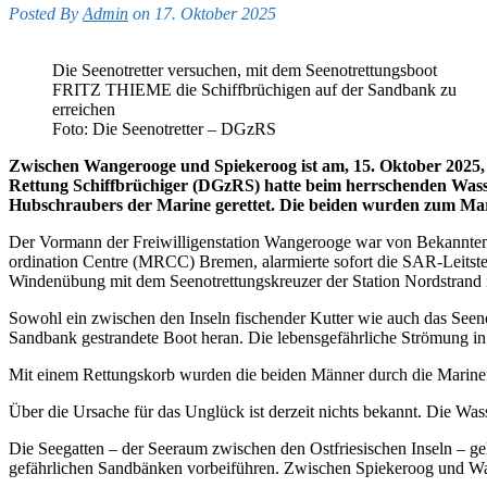
Posted By
Admin
on 17. Oktober 2025
Die Seenotretter versuchen, mit dem Seenotrettungsboot
FRITZ THIEME die Schiffbrüchigen auf der Sandbank zu
erreichen
Foto: Die Seenotretter – DGzRS
Zwischen Wangerooge und Spiekeroog ist am, 15. Oktober 2025,
Rettung Schiffbrüchiger (DGzRS) hatte beim herrschenden Wass
Hubschraubers der Marine gerettet. Die beiden wurden zum Mar
Der Vormann der Freiwilligenstation Wangerooge war von Bekannten 
ordination Centre (MRCC) Bremen, alarmierte sofort die SAR-Leitst
Windenübung mit dem Seenotrettungskreuzer der Station Nordstrand in
Sowohl ein zwischen den Inseln fischender Kutter wie auch das Seen
Sandbank gestrandete Boot heran. Die lebensgefährliche Strömung in
Mit einem Rettungskorb wurden die beiden Männer durch die Marine
Über die Ursache für das Unglück ist derzeit nichts bekannt. Die W
Die Seegatten – der Seeraum zwischen den Ostfriesischen Inseln – gelt
gefährlichen Sandbänken vorbeiführen. Zwischen Spiekeroog und Wange