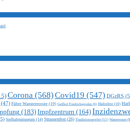
iel
Corona
(568)
Covid19
(547)
15)
DGzRS
(5
(47)
Harl
Fähre Wangereooge
(19)
Hafenfete
(10)
Gulfhof Friedrichsgroden
(6)
Inzidenzwe
mpfung
(183)
Impfzentrum
(164)
5)
Strassenfest
(26)
Sielhafenmuseum
(14)
Traditionssegler
(11)
Wangerogge
(8