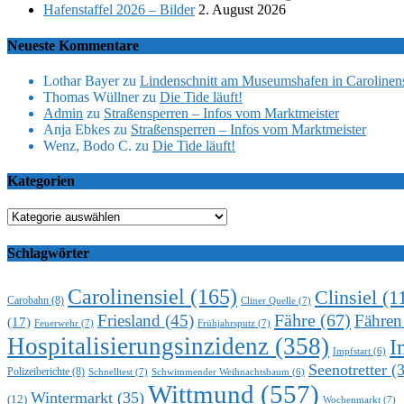
Hafenstaffel 2026 – Bilder
2. August 2026
Neueste Kommentare
Lothar Bayer
zu
Lindenschnitt am Museumshafen in Carolinens
Thomas Wüllner
zu
Die Tide läuft!
Admin
zu
Straßensperren – Infos vom Marktmeister
Anja Ebkes
zu
Straßensperren – Infos vom Marktmeister
Wenz, Bodo C.
zu
Die Tide läuft!
Kategorien
Kategorien
Schlagwörter
Carolinensiel
(165)
Clinsiel
(1
Carobahn
(8)
Cliner Quelle
(7)
Fähre
(67)
Friesland
(45)
Fähren
(17)
Feuerwehr
(7)
Frühjahrsputz
(7)
Hospitalisierungsinzidenz
(358)
I
Impfstart
(6)
Seenotretter
(3
Polizeiberichte
(8)
Schnelltest
(7)
Schwimmender Weihnachtsbaum
(6)
Wittmund
(557)
Wintermarkt
(35)
(12)
Wochenmarkt
(7)