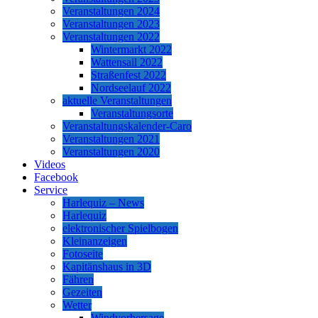
Veranstaltungen 2024
Veranstaltungen 2023
Veranstaltungen 2022
Wintermarkt 2022
Wattensail 2022
Straßenfest 2022
Nordseelauf 2022
aktuelle Veranstaltungen
Veranstaltungsorte
Veranstaltungskalender-Caro
Veranstaltungen 2021
Veranstaltungen 2020
Videos
Facebook
Service
Harlequiz – News
Harlequiz
elektronischer Spielbogen
Kleinanzeigen
Fotoseite
Kapitänshaus in 3D
Fähren
Gezeiten
Wetter
Windvorhersage