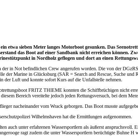
 ein etwa sieben Meter langes Motorboot gesunken. Das Seenotr
erstand das Boot auf einer Sandbank nicht erreichen können. Z
inestützpunkt in Nordholz geflogen und dort an einen Rettungsw
der in Not befindlichen Crew angerufen worden. Die von der DGzRS be
elle der Marine in Glücksburg (SAR = Search and Rescue, Suche und 
 der Luft und konnte sofort Kurs auf die Unfallstelle nehmen.
otrettungsboot FRITZ THIEME konnten die Schiffbrüchigen nicht erreic
 diesem Bereich vereitelte jedoch jeden Rettungsversuch, bei dem Men
flieger nacheinander vom Wrack geborgen. Das Boot musste aufgegeb
asserschutzpolizei Wilhelmshaven hat die Ermittlungen aufgenommen.
en auch unter erfahrenen Wassersportlern als äußerst anspruchsvoll. Ei
rooge ragt zudem die unter Wassersportlern berüchtigte Buhne H weit i