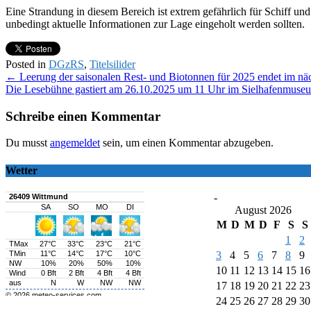
Eine Strandung in diesem Bereich ist extrem gefährlich für Schiff u
unbedingt aktuelle Informationen zur Lage eingeholt werden sollten.
Posted in
DGzRS
,
Titelsilider
Post
←
Leerung der saisonalen Rest- und Biotonnen für 2025 endet im n
Die Lesebühne gastiert am 26.10.2025 um 11 Uhr im Sielhafenmus
navigation
Schreibe einen Kommentar
Du musst
angemeldet
sein, um einen Kommentar abzugeben.
Wetter
-
August 2026
M
D
M
D
F
S
S
1
2
3
4
5
6
7
8
9
10
11
12
13
14
15
16
17
18
19
20
21
22
23
24
25
26
27
28
29
30