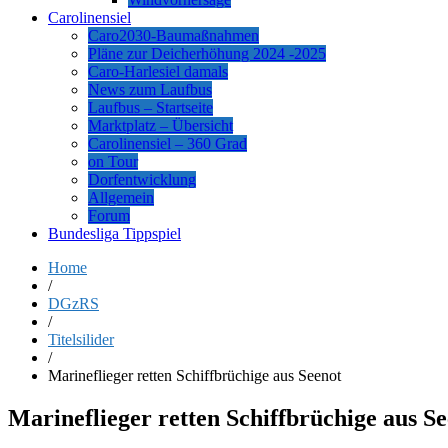
Carolinensiel
Caro2030-Baumaßnahmen
Pläne zur Deicherhöhung 2024 -2025
Caro-Harlesiel damals
News zum Laufbus
Laufbus – Startseite
Marktplatz – Übersicht
Carolinensiel – 360 Grad
on Tour
Dorfentwicklung
Allgemein
Forum
Bundesliga Tippspiel
Home
/
DGzRS
/
Titelsilider
/
Marineflieger retten Schiffbrüchige aus Seenot
Marineflieger retten Schiffbrüchige aus S