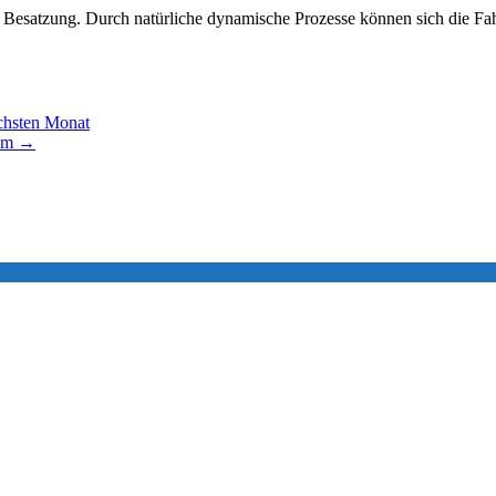
nd Besatzung. Durch natürliche dynamische Prozesse können sich die F
ächsten Monat
eum
→