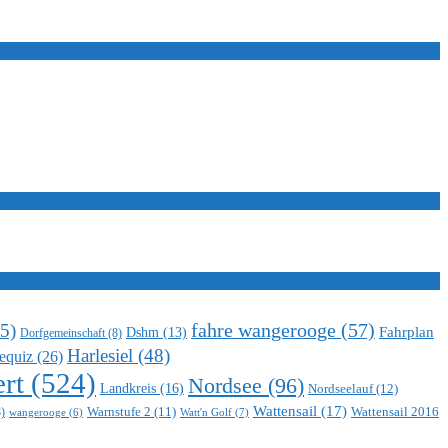
5)
fahre wangerooge
(57)
Fahrplan
Dshm
(13)
Dorfgemeinschaft
(8)
Harlesiel
(48)
equiz
(26)
rt
(524)
Nordsee
(96)
Landkreis
(16)
Nordseelauf
(12)
Wattensail
(17)
Warnstufe 2
(11)
Wattensail 2016
)
Watt'n Golf
(7)
wangerooge
(6)