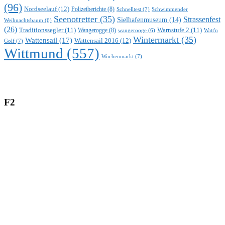
(96)
Nordseelauf
(12)
Polizeiberichte
(8)
Schnelltest
(7)
Schwimmender
Seenotretter
(35)
Strassenfest
Sielhafenmuseum
(14)
Weihnachtsbaum
(6)
(26)
Traditionssegler
(11)
Warnstufe 2
(11)
Wangerogge
(8)
Watt'n
wangerooge
(6)
Wintermarkt
(35)
Wattensail
(17)
Wattensail 2016
(12)
Golf
(7)
Wittmund
(557)
Wochenmarkt
(7)
F2