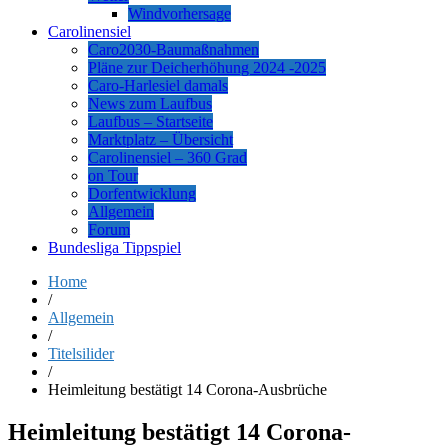
Windvorhersage
Carolinensiel
Caro2030-Baumaßnahmen
Pläne zur Deicherhöhung 2024 -2025
Caro-Harlesiel damals
News zum Laufbus
Laufbus – Startseite
Marktplatz – Übersicht
Carolinensiel – 360 Grad
on Tour
Dorfentwicklung
Allgemein
Forum
Bundesliga Tippspiel
Home
/
Allgemein
/
Titelsilider
/
Heimleitung bestätigt 14 Corona-Ausbrüche
Heimleitung bestätigt 14 Corona-