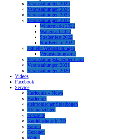
Veranstaltungen 2025
Veranstaltungen 2024
Veranstaltungen 2023
Veranstaltungen 2022
Wintermarkt 2022
Wattensail 2022
Straßenfest 2022
Nordseelauf 2022
aktuelle Veranstaltungen
Veranstaltungsorte
Veranstaltungskalender-Caro
Veranstaltungen 2021
Veranstaltungen 2020
Videos
Facebook
Service
Harlequiz – News
Harlequiz
elektronischer Spielbogen
Kleinanzeigen
Fotoseite
Kapitänshaus in 3D
Fähren
Gezeiten
Wetter