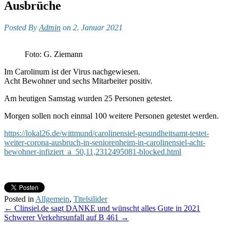
Ausbrüche
Posted By
Admin
on 2. Januar 2021
Foto: G. Ziemann
Im Carolinum ist der Virus nachgewiesen.
Acht Bewohner und sechs Mitarbeiter positiv.
Am heutigen Samstag wurden 25 Personen getestet.
Morgen sollen noch einmal 100 weitere Personen getestet werden.
https://lokal26.de/wittmund/carolinensiel-gesundheitsamt-testet-
weiter-corona-ausbruch-in-seniorenheim-in-carolinensiel-acht-
bewohner-infiziert_a_50,11,2312495081-blocked.html
Posted in
Allgemein
,
Titelsilider
Post
←
Clinsiel.de sagt DANKE und wünscht alles Gute in 2021
Schwerer Verkehrsunfall auf B 461
→
navigation