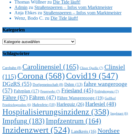
Thomas Wüllner
zu
Die Tide läuft!
Admin
zu
Straßensperren – Infos vom Marktmeister
Anja Ebkes
zu
Straßensperren – Infos vom Marktmeister
Wenz, Bodo C.
zu
Die Tide läuft!
Kategorien
Kategorien
Schlagwörter
Carolinensiel
(165)
Clinsiel
Carobahn
(8)
Cliner Quelle
(7)
Corona
(568)
Covid19
(547)
(115)
DGzRS
(55)
fahre wangerooge
Dshm
(13)
Dorfgemeinschaft
(8)
(57)
Friesland
(45)
Fahrplan
(17)
Feuerwehr
(7)
Frühjahrsputz
(7)
Fähre
(67)
Fähren
(47)
Fähre Wangereooge
(19)
Gulfhof
Harlesiel
(48)
Harlequiz
(26)
Hafenfete
(10)
Friedrichsgroden
(6)
Hospitalisierungsinzidenz
(358)
Impfstart
(6)
Impfung
(183)
Impfzentrum
(164)
Inzidenzwert
(524)
Nordsee
Landkreis
(16)