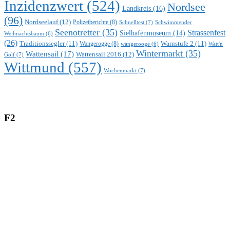
Inzidenzwert
(524)
Nordsee
Landkreis
(16)
(96)
Nordseelauf
(12)
Polizeiberichte
(8)
Schnelltest
(7)
Schwimmender
Seenotretter
(35)
Strassenfest
Sielhafenmuseum
(14)
Weihnachtsbaum
(6)
(26)
Traditionssegler
(11)
Warnstufe 2
(11)
Wangerogge
(8)
Watt'n
wangerooge
(6)
Wintermarkt
(35)
Wattensail
(17)
Wattensail 2016
(12)
Golf
(7)
Wittmund
(557)
Wochenmarkt
(7)
F2