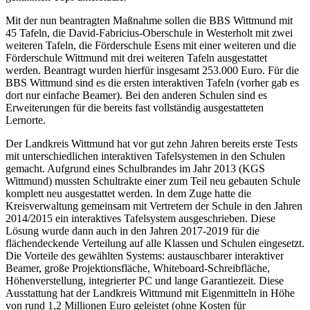
Mit der nun beantragten Maßnahme sollen die BBS Wittmund mit
45 Tafeln, die David-Fabricius-Oberschule in Westerholt mit zwei
weiteren Tafeln, die Förderschule Esens mit einer weiteren und die
Förderschule Wittmund mit drei weiteren Tafeln ausgestattet
werden. Beantragt wurden hierfür insgesamt 253.000 Euro. Für die
BBS Wittmund sind es die ersten interaktiven Tafeln (vorher gab es
dort nur einfache Beamer). Bei den anderen Schulen sind es
Erweiterungen für die bereits fast vollständig ausgestatteten
Lernorte.
Der Landkreis Wittmund hat vor gut zehn Jahren bereits erste Tests
mit unterschiedlichen interaktiven Tafelsystemen in den Schulen
gemacht. Aufgrund eines Schulbrandes im Jahr 2013 (KGS
Wittmund) mussten Schultrakte einer zum Teil neu gebauten Schule
komplett neu ausgestattet werden. In dem Zuge hatte die
Kreisverwaltung gemeinsam mit Vertretern der Schule in den Jahren
2014/2015 ein interaktives Tafelsystem ausgeschrieben. Diese
Lösung wurde dann auch in den Jahren 2017-2019 für die
flächendeckende Verteilung auf alle Klassen und Schulen eingesetzt.
Die Vorteile des gewählten Systems: austauschbarer interaktiver
Beamer, große Projektionsfläche, Whiteboard-Schreibfläche,
Höhenverstellung, integrierter PC und lange Garantiezeit. Diese
Ausstattung hat der Landkreis Wittmund mit Eigenmitteln in Höhe
von rund 1,2 Millionen Euro geleistet (ohne Kosten für