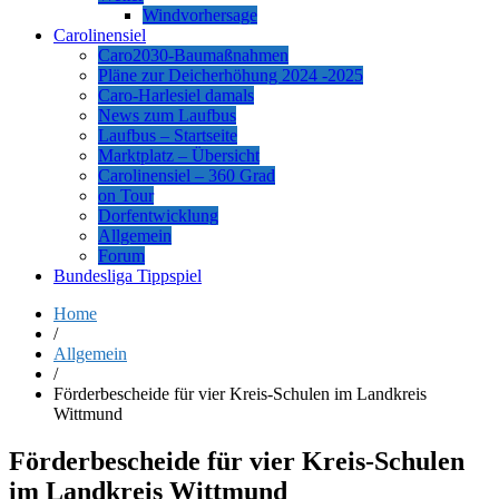
Windvorhersage
Carolinensiel
Caro2030-Baumaßnahmen
Pläne zur Deicherhöhung 2024 -2025
Caro-Harlesiel damals
News zum Laufbus
Laufbus – Startseite
Marktplatz – Übersicht
Carolinensiel – 360 Grad
on Tour
Dorfentwicklung
Allgemein
Forum
Bundesliga Tippspiel
Home
/
Allgemein
/
Förderbescheide für vier Kreis-Schulen im Landkreis
Wittmund
Förderbescheide für vier Kreis-Schulen
im Landkreis Wittmund