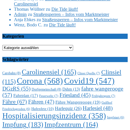
Carolinensiel
Thomas Wüllner
zu
Die Tide läuft!
Admin
zu
Straßensperren – Infos vom Marktmeister
Anja Ebkes
zu
Straßensperren – Infos vom Marktmeister
Wenz, Bodo C.
zu
Die Tide läuft!
Kategorien
Kategorien
Schlagwörter
Carolinensiel
(165)
Clinsiel
Carobahn
(8)
Cliner Quelle
(7)
Corona
(568)
Covid19
(547)
(115)
DGzRS
(55)
fahre wangerooge
Dshm
(13)
Dorfgemeinschaft
(8)
(57)
Friesland
(45)
Fahrplan
(17)
Feuerwehr
(7)
Frühjahrsputz
(7)
Fähre
(67)
Fähren
(47)
Fähre Wangereooge
(19)
Gulfhof
Harlesiel
(48)
Harlequiz
(26)
Hafenfete
(10)
Friedrichsgroden
(6)
Hospitalisierungsinzidenz
(358)
Impfstart
(6)
Impfung
(183)
Impfzentrum
(164)