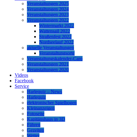
Veranstaltungen 2025
Veranstaltungen 2024
Veranstaltungen 2023
Veranstaltungen 2022
Wintermarkt 2022
Wattensail 2022
Straßenfest 2022
Nordseelauf 2022
aktuelle Veranstaltungen
Veranstaltungsorte
Veranstaltungskalender-Caro
Veranstaltungen 2021
Veranstaltungen 2020
Videos
Facebook
Service
Harlequiz – News
Harlequiz
elektronischer Spielbogen
Kleinanzeigen
Fotoseite
Kapitänshaus in 3D
Fähren
Gezeiten
Wetter