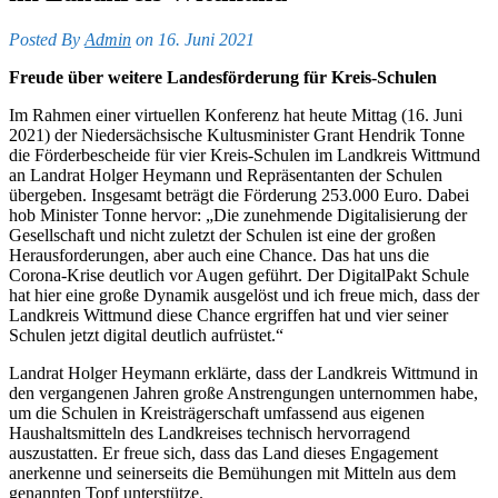
Posted By
Admin
on 16. Juni 2021
Freude über weitere Landesförderung für Kreis-Schulen
Im Rahmen einer virtuellen Konferenz hat heute Mittag (16. Juni
2021) der Niedersächsische Kultusminister Grant Hendrik Tonne
die Förderbescheide für vier Kreis-Schulen im Landkreis Wittmund
an Landrat Holger Heymann und Repräsentanten der Schulen
übergeben. Insgesamt beträgt die Förderung 253.000 Euro. Dabei
hob Minister Tonne hervor: „Die zunehmende Digitalisierung der
Gesellschaft und nicht zuletzt der Schulen ist eine der großen
Herausforderungen, aber auch eine Chance. Das hat uns die
Corona-Krise deutlich vor Augen geführt. Der DigitalPakt Schule
hat hier eine große Dynamik ausgelöst und ich freue mich, dass der
Landkreis Wittmund diese Chance ergriffen hat und vier seiner
Schulen jetzt digital deutlich aufrüstet.“
Landrat Holger Heymann erklärte, dass der Landkreis Wittmund in
den vergangenen Jahren große Anstrengungen unternommen habe,
um die Schulen in Kreisträgerschaft umfassend aus eigenen
Haushaltsmitteln des Landkreises technisch hervorragend
auszustatten. Er freue sich, dass das Land dieses Engagement
anerkenne und seinerseits die Bemühungen mit Mitteln aus dem
genannten Topf unterstütze.