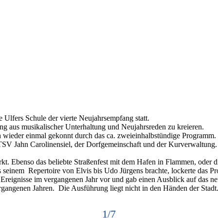
e Ulfers Schule der vierte Neujahrsempfang statt.
ung aus musikalischer Unterhaltung und Neujahrsreden zu kreieren.
ch wieder einmal gekonnt durch das ca. zweieinhalbstündige Programm.
SV Jahn Carolinensiel, der Dorfgemeinschaft und der Kurverwaltung. 
. Ebenso das beliebte Straßenfest mit dem Hafen in Flammen, oder di
 seinem Repertoire von Elvis bis Udo Jürgens brachte, lockerte das P
e Ereignisse im vergangenen Jahr vor und gab einen Ausblick auf das n
rgangenen Jahren. Die Ausführung liegt nicht in den Händen der Stadt
1/7