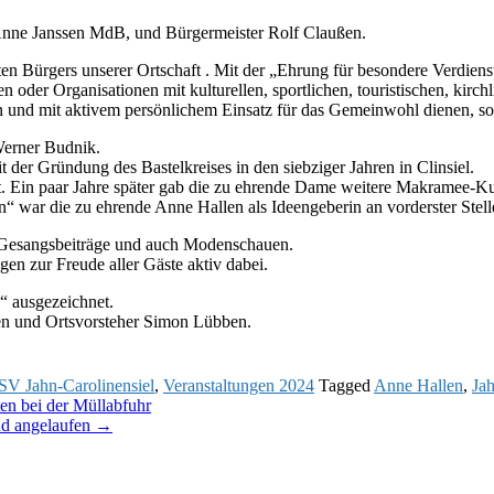
Anne Janssen MdB, und Bürgermeister Rolf Claußen.
n Bürgers unserer Ortschaft . Mit der „Ehrung für besondere Verdien
oder Organisationen mit kulturellen, sportlichen, touristischen, kirch
en und mit aktivem persönlichem Einsatz für das Gemeinwohl dienen, s
Werner Budnik.
t der Gründung des Bastelkreises in den siebziger Jahren in Clinsiel.
ftet. Ein paar Jahre später gab die zu ehrende Dame weitere Makramee-K
 war die zu ehrende Anne Hallen als Ideengeberin an vorderster Stelle
, Gesangsbeiträge und auch Modenschauen.
en zur Freude aller Gäste aktiv dabei.
“ ausgezeichnet.
en und Ortsvorsteher Simon Lübben.
SV Jahn-Carolinensiel
,
Veranstaltungen 2024
Tagged
Anne Hallen
,
Ja
en bei der Müllabfuhr
ind angelaufen
→