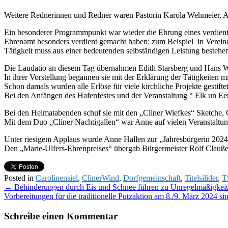
Weitere Rednerinnen und Redner waren Pastorin Karola Wehmeier, 
Ein besonderer Programmpunkt war wieder die Ehrung eines verdiente
Ehrenamt besonders verdient gemacht haben: zum Beispiel in Vereinen 
Tätigkeit muss aus einer bedeutenden selbständigen Leistung besteh
Die Laudatio an diesem Tag übernahmen Edith Starsberg und Hans 
In ihrer Vorstellung begannen sie mit der Erklärung der Tätigkeiten mi
Schon damals wurden alle Erlöse für viele kirchliche Projekte gesti
Bei den Anfängen des Hafenfestes und der Veranstaltung “ Elk un Een“
Bei den Heimatabenden schuf sie mit den „Cliner Wiefkes“ Sketche
Mit dem Duo „Cliner Nachtigallen“ war Anne auf vielen Veranstaltung
Unter riesigem Applaus wurde Anne Hallen zur „Jahresbürgerin 2024
Den „Marie-Ulfers-Ehrenpreises“ übergab Bürgermeister Rolf Clauß
Posted in
Carolinensiel
,
ClinerWind
,
Dorfgemeinschaft
,
Titelsilider
,
T
Post
←
Behinderungen durch Eis und Schnee führen zu Unregelmäßigkeit
Vorbereitungen für die traditionelle Putzaktion am 8./9. März 2024 s
navigation
Schreibe einen Kommentar