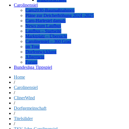
Carolinensiel
Caro2030-Baumaßnahmen
Pläne zur Deicherhöhung 2024 -2025
Caro-Harlesiel damals
News zum Laufbus
Laufbus – Startseite
Marktplatz – Übersicht
Carolinensiel – 360 Grad
on Tour
Dorfentwicklung
Allgemein
Forum
Bundesliga Tippspiel
Home
/
Carolinensiel
/
ClinerWind
/
Dorfgemeinschaft
/
Titelsilider
/
TSV Jahn-Carolinensiel