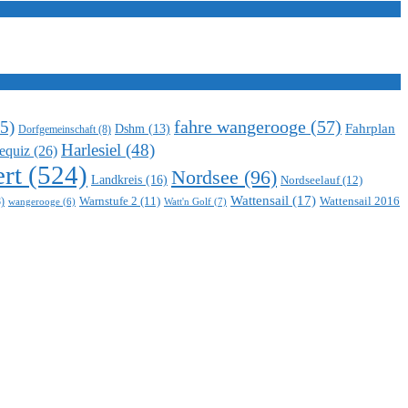
5)
fahre wangerooge
(57)
Fahrplan
Dshm
(13)
Dorfgemeinschaft
(8)
Harlesiel
(48)
equiz
(26)
rt
(524)
Nordsee
(96)
Landkreis
(16)
Nordseelauf
(12)
Wattensail
(17)
Warnstufe 2
(11)
Wattensail 2016
)
Watt'n Golf
(7)
wangerooge
(6)