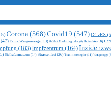
Corona
(568)
Covid19
(547)
15)
DGzRS
(5
(47)
Harl
Fähre Wangereooge
(19)
Hafenfete
(10)
Gulfhof Friedrichsgroden
(6)
Inzidenzwe
mpfung
(183)
Impfzentrum
(164)
5)
Strassenfest
(26)
Sielhafenmuseum
(14)
Traditionssegler
(11)
Wangerogge
(8