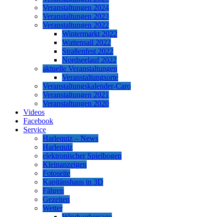
Veranstaltungen 2024
Veranstaltungen 2023
Veranstaltungen 2022
Wintermarkt 2022
Wattensail 2022
Straßenfest 2022
Nordseelauf 2022
aktuelle Veranstaltungen
Veranstaltungsorte
Veranstaltungskalender-Caro
Veranstaltungen 2021
Veranstaltungen 2020
Videos
Facebook
Service
Harlequiz – News
Harlequiz
elektronischer Spielbogen
Kleinanzeigen
Fotoseite
Kapitänshaus in 3D
Fähren
Gezeiten
Wetter
Windvorhersage