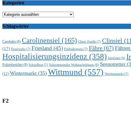
Kategorien
Kategorien
Schlagwörter
Carolinensiel
(165)
Clinsiel
(1
Carobahn
(8)
Cliner Quelle
(7)
Fähre
(67)
Friesland
(45)
Fähren
(17)
Feuerwehr
(7)
Frühjahrsputz
(7)
Hospitalisierungsinzidenz
(358)
I
Impfstart
(6)
Seenotretter
(3
Polizeiberichte
(8)
Schnelltest
(7)
Schwimmender Weihnachtsbaum
(6)
Wittmund
(557)
Wintermarkt
(35)
(12)
Wochenmarkt
(7)
F2