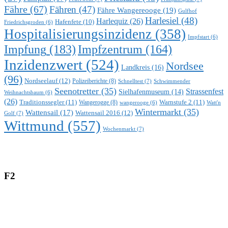
Fähre
(67)
Fähren
(47)
Fähre Wangereooge
(19)
Gulfhof
Harlesiel
(48)
Harlequiz
(26)
Hafenfete
(10)
Friedrichsgroden
(6)
Hospitalisierungsinzidenz
(358)
Impfstart
(6)
Impfung
(183)
Impfzentrum
(164)
Inzidenzwert
(524)
Nordsee
Landkreis
(16)
(96)
Nordseelauf
(12)
Polizeiberichte
(8)
Schnelltest
(7)
Schwimmender
Seenotretter
(35)
Strassenfest
Sielhafenmuseum
(14)
Weihnachtsbaum
(6)
(26)
Traditionssegler
(11)
Warnstufe 2
(11)
Wangerogge
(8)
Watt'n
wangerooge
(6)
Wintermarkt
(35)
Wattensail
(17)
Wattensail 2016
(12)
Golf
(7)
Wittmund
(557)
Wochenmarkt
(7)
F2