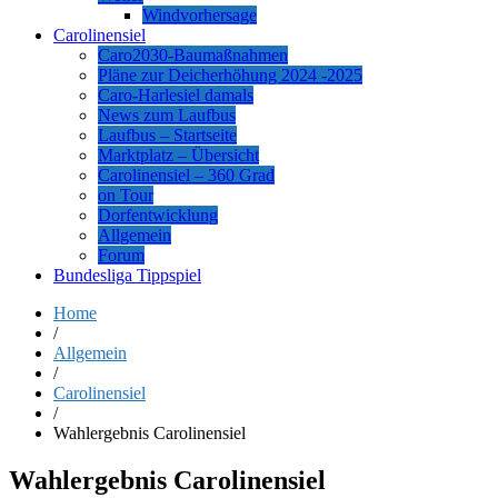
Windvorhersage
Carolinensiel
Caro2030-Baumaßnahmen
Pläne zur Deicherhöhung 2024 -2025
Caro-Harlesiel damals
News zum Laufbus
Laufbus – Startseite
Marktplatz – Übersicht
Carolinensiel – 360 Grad
on Tour
Dorfentwicklung
Allgemein
Forum
Bundesliga Tippspiel
Home
/
Allgemein
/
Carolinensiel
/
Wahlergebnis Carolinensiel
Wahlergebnis Carolinensiel