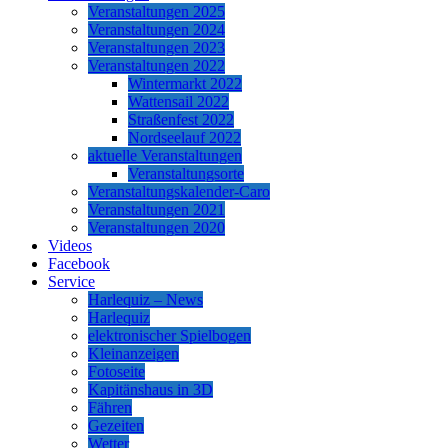
Veranstaltungen 2025
Veranstaltungen 2024
Veranstaltungen 2023
Veranstaltungen 2022
Wintermarkt 2022
Wattensail 2022
Straßenfest 2022
Nordseelauf 2022
aktuelle Veranstaltungen
Veranstaltungsorte
Veranstaltungskalender-Caro
Veranstaltungen 2021
Veranstaltungen 2020
Videos
Facebook
Service
Harlequiz – News
Harlequiz
elektronischer Spielbogen
Kleinanzeigen
Fotoseite
Kapitänshaus in 3D
Fähren
Gezeiten
Wetter