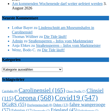
Am kommenden Wochenende darf weiter gefeiert werden
3.
August 2026
Neueste Kommentare
Lothar Bayer
zu
Lindenschnitt am Museumshafen in
Carolinensiel
Thomas Wüllner
zu
Die Tide läuft!
Admin
zu
Straßensperren – Infos vom Marktmeister
Anja Ebkes
zu
Straßensperren – Infos vom Marktmeister
Wenz, Bodo C.
zu
Die Tide läuft!
Kategorien
Kategorien
Schlagwörter
Carolinensiel
(165)
Clinsiel
Carobahn
(8)
Cliner Quelle
(7)
Corona
(568)
Covid19
(547)
(115)
DGzRS
(55)
fahre wangerooge
Dshm
(13)
Dorfgemeinschaft
(8)
(57)
Friesland
(45)
Fahrplan
(17)
Feuerwehr
(7)
Frühjahrsputz
(7)