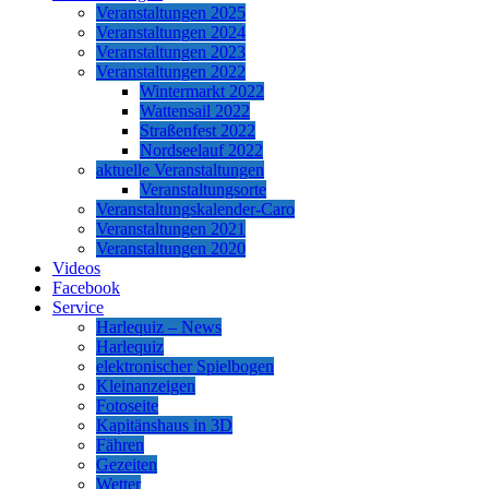
Veranstaltungen 2025
Veranstaltungen 2024
Veranstaltungen 2023
Veranstaltungen 2022
Wintermarkt 2022
Wattensail 2022
Straßenfest 2022
Nordseelauf 2022
aktuelle Veranstaltungen
Veranstaltungsorte
Veranstaltungskalender-Caro
Veranstaltungen 2021
Veranstaltungen 2020
Videos
Facebook
Service
Harlequiz – News
Harlequiz
elektronischer Spielbogen
Kleinanzeigen
Fotoseite
Kapitänshaus in 3D
Fähren
Gezeiten
Wetter