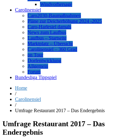
Windvorhersage
Carolinensiel
Caro2030-Baumaßnahmen
Pläne zur Deicherhöhung 2024 -2025
Caro-Harlesiel damals
News zum Laufbus
Laufbus – Startseite
Marktplatz – Übersicht
Carolinensiel – 360 Grad
on Tour
Dorfentwicklung
Allgemein
Forum
Bundesliga Tippspiel
Home
/
Carolinensiel
/
Umfrage Restaurant 2017 – Das Endergebnis
Umfrage Restaurant 2017 – Das
Endergebnis