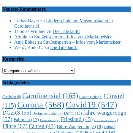
Neueste Kommentare
Lothar Bayer
zu
Lindenschnitt am Museumshafen in
Carolinensiel
Thomas Wüllner
zu
Die Tide läuft!
Admin
zu
Straßensperren – Infos vom Marktmeister
Anja Ebkes
zu
Straßensperren – Infos vom Marktmeister
Wenz, Bodo C.
zu
Die Tide läuft!
Kategorien
Kategorien
Schlagwörter
Carolinensiel
(165)
Clinsiel
Carobahn
(8)
Cliner Quelle
(7)
Corona
(568)
Covid19
(547)
(115)
DGzRS
(55)
fahre wangerooge
Dshm
(13)
Dorfgemeinschaft
(8)
(57)
Friesland
(45)
Fahrplan
(17)
Feuerwehr
(7)
Frühjahrsputz
(7)
Fähre
(67)
Fähren
(47)
Fähre Wangereooge
(19)
Gulfhof
Harlesiel
(48)
Harlequiz
(26)