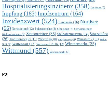
Hafenfete
(10)
Friedrichsgroden
(6)
Hospitalisierungsinzidenz
(358)
Impfstart
(6)
Impfung
(183)
Impfzentrum
(164)
Inzidenzwert
(524)
Nordsee
Landkreis
(16)
(96)
Nordseelauf
(12)
Polizeiberichte
(8)
Schnelltest
(7)
Schwimmender
Seenotretter
(35)
Strassenfest
Sielhafenmuseum
(14)
Weihnachtsbaum
(6)
(26)
Traditionssegler
(11)
Warnstufe 2
(11)
Wangerogge
(8)
Watt'n
wangerooge
(6)
Wintermarkt
(35)
Wattensail
(17)
Wattensail 2016
(12)
Golf
(7)
Wittmund
(557)
Wochenmarkt
(7)
F2