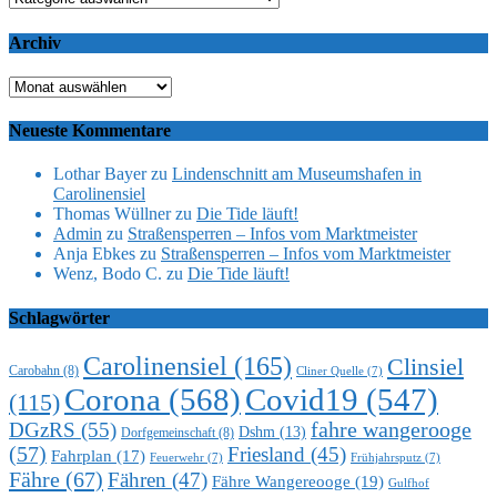
Archiv
Archiv
Neueste Kommentare
Lothar Bayer
zu
Lindenschnitt am Museumshafen in
Carolinensiel
Thomas Wüllner
zu
Die Tide läuft!
Admin
zu
Straßensperren – Infos vom Marktmeister
Anja Ebkes
zu
Straßensperren – Infos vom Marktmeister
Wenz, Bodo C.
zu
Die Tide läuft!
Schlagwörter
Carolinensiel
(165)
Clinsiel
Carobahn
(8)
Cliner Quelle
(7)
Corona
(568)
Covid19
(547)
(115)
DGzRS
(55)
fahre wangerooge
Dshm
(13)
Dorfgemeinschaft
(8)
(57)
Friesland
(45)
Fahrplan
(17)
Feuerwehr
(7)
Frühjahrsputz
(7)
Fähre
(67)
Fähren
(47)
Fähre Wangereooge
(19)
Gulfhof