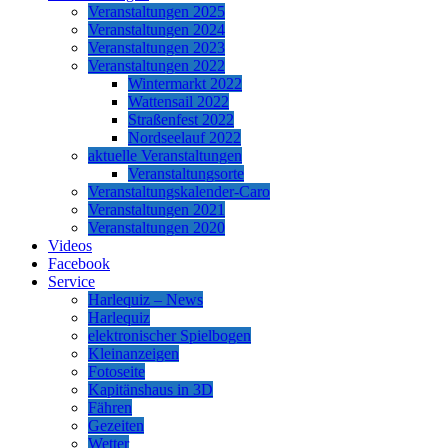
Veranstaltungen 2025
Veranstaltungen 2024
Veranstaltungen 2023
Veranstaltungen 2022
Wintermarkt 2022
Wattensail 2022
Straßenfest 2022
Nordseelauf 2022
aktuelle Veranstaltungen
Veranstaltungsorte
Veranstaltungskalender-Caro
Veranstaltungen 2021
Veranstaltungen 2020
Videos
Facebook
Service
Harlequiz – News
Harlequiz
elektronischer Spielbogen
Kleinanzeigen
Fotoseite
Kapitänshaus in 3D
Fähren
Gezeiten
Wetter