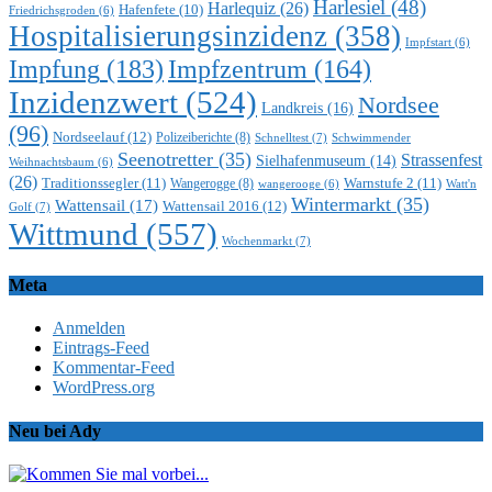
Harlesiel
(48)
Harlequiz
(26)
Hafenfete
(10)
Friedrichsgroden
(6)
Hospitalisierungsinzidenz
(358)
Impfstart
(6)
Impfung
(183)
Impfzentrum
(164)
Inzidenzwert
(524)
Nordsee
Landkreis
(16)
(96)
Nordseelauf
(12)
Polizeiberichte
(8)
Schnelltest
(7)
Schwimmender
Seenotretter
(35)
Strassenfest
Sielhafenmuseum
(14)
Weihnachtsbaum
(6)
(26)
Traditionssegler
(11)
Warnstufe 2
(11)
Wangerogge
(8)
Watt'n
wangerooge
(6)
Wintermarkt
(35)
Wattensail
(17)
Wattensail 2016
(12)
Golf
(7)
Wittmund
(557)
Wochenmarkt
(7)
Meta
Anmelden
Eintrags-Feed
Kommentar-Feed
WordPress.org
Neu bei Ady