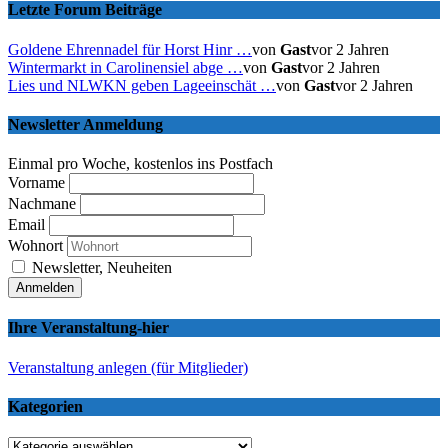
Letzte Forum Beiträge
Goldene Ehrennadel für Horst Hinr …
von
Gast
vor 2 Jahren
Wintermarkt in Carolinensiel abge …
von
Gast
vor 2 Jahren
Lies und NLWKN geben Lageeinschät …
von
Gast
vor 2 Jahren
Newsletter Anmeldung
Einmal pro Woche, kostenlos ins Postfach
Vorname
Nachmane
Email
Wohnort
Newsletter, Neuheiten
Ihre Veranstaltung-hier
Veranstaltung anlegen (für Mitglieder)
Kategorien
Kategorien