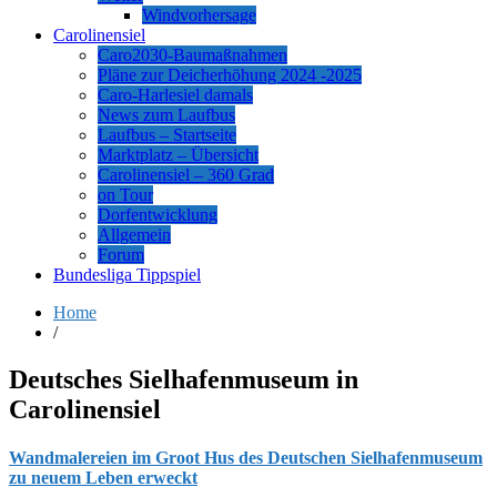
Windvorhersage
Carolinensiel
Caro2030-Baumaßnahmen
Pläne zur Deicherhöhung 2024 -2025
Caro-Harlesiel damals
News zum Laufbus
Laufbus – Startseite
Marktplatz – Übersicht
Carolinensiel – 360 Grad
on Tour
Dorfentwicklung
Allgemein
Forum
Bundesliga Tippspiel
Home
/
Deutsches Sielhafenmuseum in
Carolinensiel
Wandmalereien im Groot Hus des Deutschen Sielhafenmuseum
zu neuem Leben erweckt