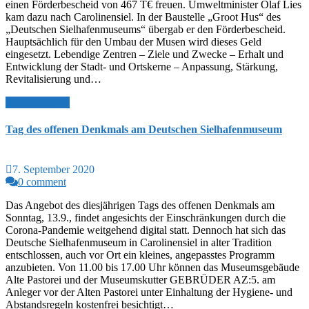
einen Förderbescheid von 467 T€ freuen. Umweltminister Olaf Lies
kam dazu nach Carolinensiel. In der Baustelle „Groot Hus“ des
„Deutschen Sielhafenmuseums“ übergab er den Förderbescheid.
Hauptsächlich für den Umbau der Musen wird dieses Geld
eingesetzt. Lebendige Zentren – Ziele und Zwecke – Erhalt und
Entwicklung der Stadt- und Ortskerne – Anpassung, Stärkung,
Revitalisierung und…
Read More >>
Tag des offenen Denkmals am Deutschen Sielhafenmuseum
7. September 2020
0 comment
Das Angebot des diesjährigen Tags des offenen Denkmals am
Sonntag, 13.9., findet angesichts der Einschränkungen durch die
Corona-Pandemie weitgehend digital statt. Dennoch hat sich das
Deutsche Sielhafenmuseum in Carolinensiel in alter Tradition
entschlossen, auch vor Ort ein kleines, angepasstes Programm
anzubieten. Von 11.00 bis 17.00 Uhr können das Museumsgebäude
Alte Pastorei und der Museumskutter GEBRÜDER AZ:5. am
Anleger vor der Alten Pastorei unter Einhaltung der Hygiene- und
Abstandsregeln kostenfrei besichtigt…