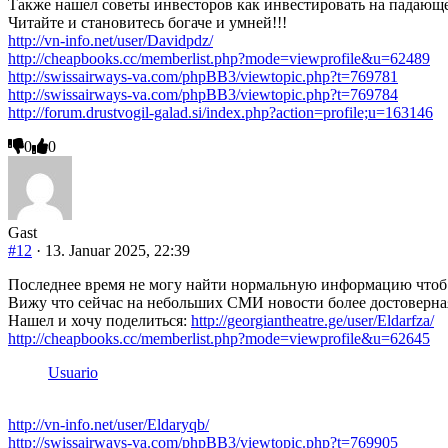
Также нашел советы инвесторов как инвестировать на падающ
Читайте и становитесь богаче и умней!!!
http://vn-info.net/user/Davidpdz/
http://cheapbooks.cc/memberlist.php?mode=viewprofile&u=62489
http://swissairways-va.com/phpBB3/viewtopic.php?t=769781
http://swissairways-va.com/phpBB3/viewtopic.php?t=769784
http://forum.drustvogil-galad.si/index.php?action=profile;u=163146
Anklicken
Anklicken
0
0
für
für
Daumen
Daumen
nach
nach
unten.
oben.
Gast
#12
· 13. Januar 2025, 22:39
Последнее время не могу найти нормальную информацию чтоб п
Вижу что сейчас на небольших СМИ новости более достоверна
Нашел и хочу поделиться:
http://georgiantheatre.ge/user/Eldarfza/
http://cheapbooks.cc/memberlist.php?mode=viewprofile&u=62645
Usuario
http://vn-info.net/user/Eldaryqb/
http://swissairways-va.com/phpBB3/viewtopic.php?t=769905