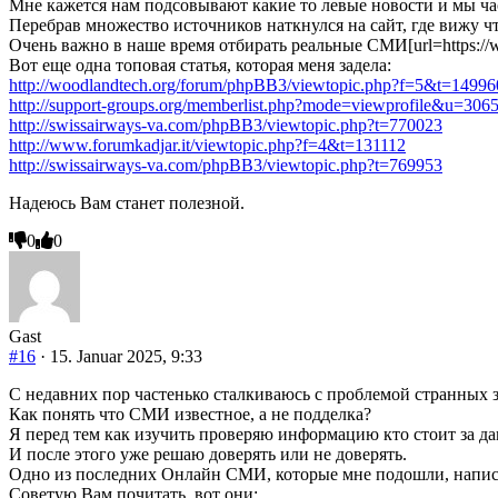
Мне кажется нам подсовывают какие то левые новости и мы ча
Перебрав множество источников наткнулся на сайт, где вижу ч
Очень важно в наше время отбирать реальные СМИ[url=https://www.pe
Вот еще одна топовая статья, которая меня задела:
http://woodlandtech.org/forum/phpBB3/viewtopic.php?f=5&t=14996
http://support-groups.org/memberlist.php?mode=viewprofile&u=306
http://swissairways-va.com/phpBB3/viewtopic.php?t=770023
http://www.forumkadjar.it/viewtopic.php?f=4&t=131112
http://swissairways-va.com/phpBB3/viewtopic.php?t=769953
Надеюсь Вам станет полезной.
Anklicken
Anklicken
0
0
für
für
Daumen
Daumen
nach
nach
unten.
oben.
Gast
#16
· 15. Januar 2025, 9:33
С недавних пор частенько сталкиваюсь с проблемой странных з
Как понять что СМИ известное, а не подделка?
Я перед тем как изучить проверяю информацию кто стоит за д
И после этого уже решаю доверять или не доверять.
Одно из последних Онлайн СМИ, которые мне подошли, написа
Советую Вам почитать, вот они: