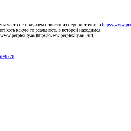
 мы часто не получаем новости из первоисточника
https://www.per
ют хоть какую то реальность в которой находимся.
perplexity.ai/]https://www.perplexity.ai/ [/url].
e&u=8778