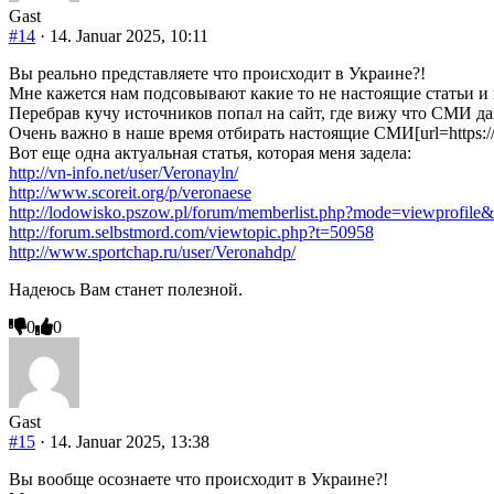
Gast
#14
· 14. Januar 2025, 10:11
Вы реально представляете что происходит в Украине?!
Мне кажется нам подсовывают какие то не настоящие статьи и
Перебрав кучу источников попал на сайт, где вижу что СМИ да
Очень важно в наше время отбирать настоящие СМИ[url=https://www.
Вот еще одна актуальная статья, которая меня задела:
http://vn-info.net/user/Veronayln/
http://www.scoreit.org/p/veronaese
http://lodowisko.pszow.pl/forum/memberlist.php?mode=viewprofil
http://forum.selbstmord.com/viewtopic.php?t=50958
http://www.sportchap.ru/user/Veronahdp/
Надеюсь Вам станет полезной.
Anklicken
Anklicken
0
0
für
für
Daumen
Daumen
nach
nach
unten.
oben.
Gast
#15
· 14. Januar 2025, 13:38
Вы вообще осознаете что происходит в Украине?!