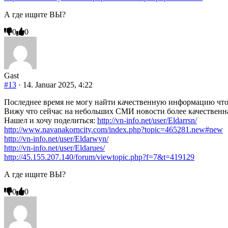
А где ищите ВЫ?
Anklicken
Anklicken
0
0
für
für
Daumen
Daumen
nach
nach
unten.
oben.
Gast
#13
· 14. Januar 2025, 4:22
Последнее время не могу найти качественную информацию чтоб
Вижу что сейчас на небольших СМИ новости более качественн
Нашел и хочу поделиться:
http://vn-info.net/user/Eldarrsn/
http://www.navanakorncity.com/index.php?topic=465281.new#new
http://vn-info.net/user/Eldarwyn/
http://vn-info.net/user/Eldarues/
http://45.155.207.140/forum/viewtopic.php?f=7&t=419129
А где ищите ВЫ?
Anklicken
Anklicken
0
0
für
für
Daumen
Daumen
nach
nach
unten.
oben.