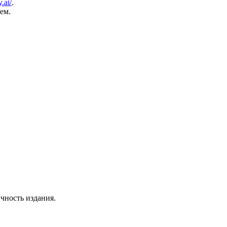
.ai/
.
ем.
чность издания.