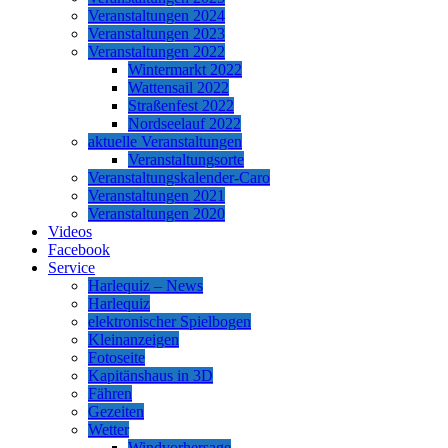
Veranstaltungen 2024
Veranstaltungen 2023
Veranstaltungen 2022
Wintermarkt 2022
Wattensail 2022
Straßenfest 2022
Nordseelauf 2022
aktuelle Veranstaltungen
Veranstaltungsorte
Veranstaltungskalender-Caro
Veranstaltungen 2021
Veranstaltungen 2020
Videos
Facebook
Service
Harlequiz – News
Harlequiz
elektronischer Spielbogen
Kleinanzeigen
Fotoseite
Kapitänshaus in 3D
Fähren
Gezeiten
Wetter
Windvorhersage