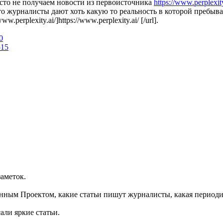
сто не получаем новости из первоисточника
https://www.perplexity
то журналисты дают хоть какую то реальность в которой пребыва
rplexity.ai/]https://www.perplexity.ai/ [/url].
0
515
аметок.
анным Проектом, какие статьи пишут журналисты, какая периоди
ли яркие статьи.