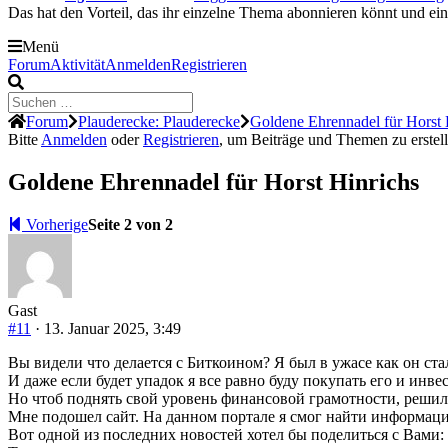
Das hat den Vorteil, das ihr einzelne Thema abonnieren könnt und ei
Menü
Forum-
Forum
Aktivität
Anmelden
Registrieren
Navigation
Forum-
Forum
Plauderecke: Plauderecke
Goldene Ehrennadel für Horst
Breadcrumbs
Bitte
Anmelden
oder
Registrieren
, um Beiträge und Themen zu erstell
-
Du
Goldene Ehrennadel für Horst Hinrichs
bist
hier:
Vorherige
Seite 2 von 2
Gast
#11
· 13. Januar 2025, 3:49
Вы видели что делается с Биткоином? Я был в ужасе как он ста
И даже если будет упадок я все равно буду покупать его и инве
Но чтоб поднять свой уровень финансовой грамотности, решил
Мне подошел сайт. На данном портале я смог найти информа
Вот одной из последних новостей хотел бы поделиться с Вами: