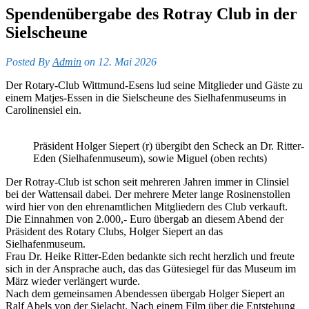
Spendenübergabe des Rotray Club in der
Sielscheune
Posted By
Admin
on 12. Mai 2026
Der Rotary-Club Wittmund-Esens lud seine Mitglieder und Gäste zu
einem Matjes-Essen in die Sielscheune des Sielhafenmuseums in
Carolinensiel ein.
Präsident Holger Siepert (r) übergibt den Scheck an Dr. Ritter-
Eden (Sielhafenmuseum), sowie Miguel (oben rechts)
Der Rotray-Club ist schon seit mehreren Jahren immer in Clinsiel
bei der Wattensail dabei. Der mehrere Meter lange Rosinenstollen
wird hier von den ehrenamtlichen Mitgliedern des Club verkauft.
Die Einnahmen von 2.000,- Euro übergab an diesem Abend der
Präsident des Rotary Clubs, Holger Siepert an das
Sielhafenmuseum.
Frau Dr. Heike Ritter-Eden bedankte sich recht herzlich und freute
sich in der Ansprache auch, das das Gütesiegel für das Museum im
März wieder verlängert wurde.
Nach dem gemeinsamen Abendessen übergab Holger Siepert an
Ralf Abels von der Sielacht. Nach einem Film über die Entstehung