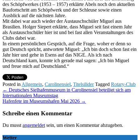
des Schöpfwerkes (1953 – 1957) erklärte Abels noch den aktuellen
Baufortschritt am Schöpfwerk und der Schleuse sowie einen
Ausblick auf die nächsten Jahre.
Mit dabei war auch wieder der Austauschschüler Miguel aus
Brasilien. Holger Siepert erklärte, dass Miguel seit fast einem Jahr
als Austauschschüler hier ist und bei fast allen Veranstaltungen des
Clubs dabei war.
In einem persönlichen Gespräch, auf die Frage, woher er denn so
gut Deutsch spricht, antwortete Miguel: „Ich bin doch schon fast ein
Jahr hier und gehe in Esens auf das NIGE. Als ich nach
Deutschland kam, konnte ich gerade mal sagen: „Ich bin Miguel
und freue mich auf Deutschland.“
Posted in
Allgemein
,
Carolinensiel
,
Titelsilider
Tagged
Rotary-Club
Post
←
Deutsches Sielhafenmuseum in Carolinensiel beteiligt sich am
Internationalen Museumstag
navigation
Hafenfete im Museumshafen Mai 2026
→
Schreibe einen Kommentar
Du musst
angemeldet
sein, um einen Kommentar abzugeben.
Wetter