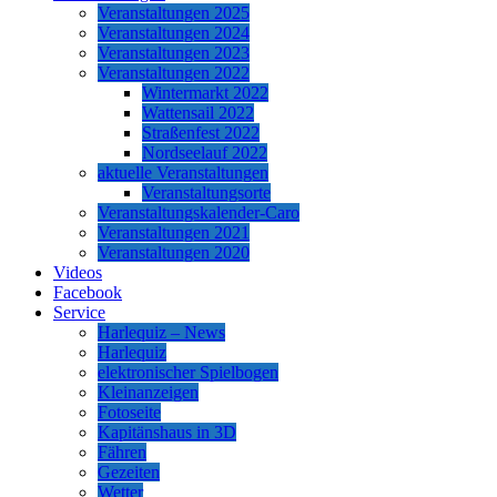
Veranstaltungen 2025
Veranstaltungen 2024
Veranstaltungen 2023
Veranstaltungen 2022
Wintermarkt 2022
Wattensail 2022
Straßenfest 2022
Nordseelauf 2022
aktuelle Veranstaltungen
Veranstaltungsorte
Veranstaltungskalender-Caro
Veranstaltungen 2021
Veranstaltungen 2020
Videos
Facebook
Service
Harlequiz – News
Harlequiz
elektronischer Spielbogen
Kleinanzeigen
Fotoseite
Kapitänshaus in 3D
Fähren
Gezeiten
Wetter