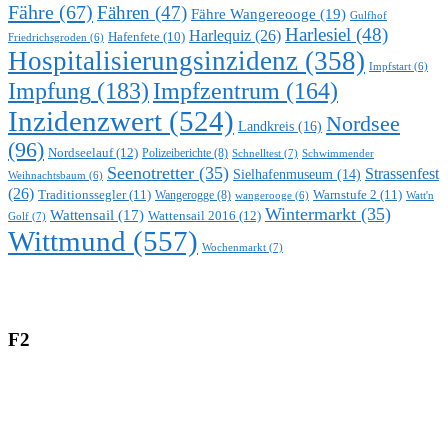
Fähre
(67)
Fähren
(47)
Fähre Wangereooge
(19)
Gulfhof
Harlesiel
(48)
Harlequiz
(26)
Hafenfete
(10)
Friedrichsgroden
(6)
Hospitalisierungsinzidenz
(358)
Impfstart
(6)
Impfung
(183)
Impfzentrum
(164)
Inzidenzwert
(524)
Nordsee
Landkreis
(16)
(96)
Nordseelauf
(12)
Polizeiberichte
(8)
Schnelltest
(7)
Schwimmender
Seenotretter
(35)
Strassenfest
Sielhafenmuseum
(14)
Weihnachtsbaum
(6)
(26)
Traditionssegler
(11)
Warnstufe 2
(11)
Wangerogge
(8)
Watt'n
wangerooge
(6)
Wintermarkt
(35)
Wattensail
(17)
Wattensail 2016
(12)
Golf
(7)
Wittmund
(557)
Wochenmarkt
(7)
F2