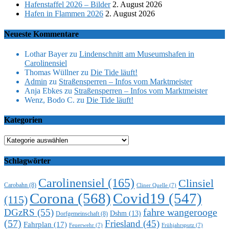
Hafenstaffel 2026 – Bilder
2. August 2026
Hafen in Flammen 2026
2. August 2026
Neueste Kommentare
Lothar Bayer
zu
Lindenschnitt am Museumshafen in
Carolinensiel
Thomas Wüllner
zu
Die Tide läuft!
Admin
zu
Straßensperren – Infos vom Marktmeister
Anja Ebkes
zu
Straßensperren – Infos vom Marktmeister
Wenz, Bodo C.
zu
Die Tide läuft!
Kategorien
Kategorien
Schlagwörter
Carolinensiel
(165)
Clinsiel
Carobahn
(8)
Cliner Quelle
(7)
Corona
(568)
Covid19
(547)
(115)
DGzRS
(55)
fahre wangerooge
Dshm
(13)
Dorfgemeinschaft
(8)
(57)
Friesland
(45)
Fahrplan
(17)
Feuerwehr
(7)
Frühjahrsputz
(7)