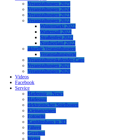
Veranstaltungen 2025
Veranstaltungen 2024
Veranstaltungen 2023
Veranstaltungen 2022
Wintermarkt 2022
Wattensail 2022
Straßenfest 2022
Nordseelauf 2022
aktuelle Veranstaltungen
Veranstaltungsorte
Veranstaltungskalender-Caro
Veranstaltungen 2021
Veranstaltungen 2020
Videos
Facebook
Service
Harlequiz – News
Harlequiz
elektronischer Spielbogen
Kleinanzeigen
Fotoseite
Kapitänshaus in 3D
Fähren
Gezeiten
Wetter