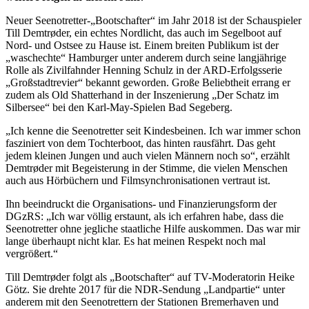
Neuer Seenotretter-„Bootschafter“ im Jahr 2018 ist der Schauspieler
Till Demtrøder, ein echtes Nordlicht, das auch im Segelboot auf
Nord- und Ostsee zu Hause ist. Einem breiten Publikum ist der
„waschechte“ Hamburger unter anderem durch seine langjährige
Rolle als Zivilfahnder Henning Schulz in der ARD-Erfolgsserie
„Großstadtrevier“ bekannt geworden. Große Beliebtheit errang er
zudem als Old Shatterhand in der Inszenierung „Der Schatz im
Silbersee“ bei den Karl-May-Spielen Bad Segeberg.
„Ich kenne die Seenotretter seit Kindesbeinen. Ich war immer schon
fasziniert von dem Tochterboot, das hinten rausfährt. Das geht
jedem kleinen Jungen und auch vielen Männern noch so“, erzählt
Demtrøder mit Begeisterung in der Stimme, die vielen Menschen
auch aus Hörbüchern und Filmsynchronisationen vertraut ist.
Ihn beeindruckt die Organisations- und Finanzierungsform der
DGzRS: „Ich war völlig erstaunt, als ich erfahren habe, dass die
Seenotretter ohne jegliche staatliche Hilfe auskommen. Das war mir
lange überhaupt nicht klar. Es hat meinen Respekt noch mal
vergrößert.“
Till Demtrøder folgt als „Bootschafter“ auf TV-Moderatorin Heike
Götz. Sie drehte 2017 für die NDR-Sendung „Landpartie“ unter
anderem mit den Seenotrettern der Stationen Bremerhaven und