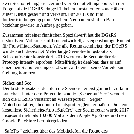
zwei Seenotrettungskreuzer und vier Seenotrettungsboote. In der
Folge hat die DGzRS einige Einheiten umstationiert sowie ältere
außer Dienst gestellt und verkauft. Für 2018 sind fünf
Indienststellungen geplant. Weitere Neubauten sind im Bau
beziehungsweise in Auftrag gegeben.
Zusammen mit einer finnischen Spezialwerft hat die DGzRS
erstmals ein Vollkunststoffboot entwickelt, als eigenständige Einheit
für Freiwilligen-Stationen. Wie alle Rettungseinheiten der DGzRS
wurde auch dieses 8,9 Meter lange Seenotrettungsboot als
Selbstaufrichter konstruiert. 2018 werden die Seenotretter den
Prototyp intensiv erproben. Mittelfristig ist denkbar, dass er auf
einzelnen Stationen eingesetzt wird, auf denen seine Vorteile zur
Geltung kommen.
Sicher auf See
Der beste Einsatz ist der, den die Seenotretter erst gar nicht zu fahren
brauchen. Unter dem Präventionsmotto „Sicher auf See“ wendet
sich die DGzRS verstärkt an Wassersportler – Segler,
Motorbootfahrer, aber auch Trendsportler gleichermaßen. Die neue
kostenlose Sicherheits-App „SafeTrx“ der Seenotretter wurde 2017
insgesamt mehr als 10.000 Mal aus dem Apple AppStore und dem
Google PlayStore heruntergeladen.
„SafeTrx“ zeichnet über das Mobiltelefon die Route des