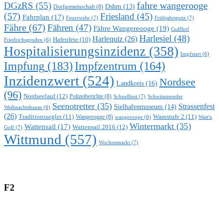
DGzRS
(55)
fahre wangerooge
Dshm
(13)
Dorfgemeinschaft
(8)
(57)
Friesland
(45)
Fahrplan
(17)
Feuerwehr
(7)
Frühjahrsputz
(7)
Fähre
(67)
Fähren
(47)
Fähre Wangereooge
(19)
Gulfhof
Harlesiel
(48)
Harlequiz
(26)
Hafenfete
(10)
Friedrichsgroden
(6)
Hospitalisierungsinzidenz
(358)
Impfstart
(6)
Impfung
(183)
Impfzentrum
(164)
Inzidenzwert
(524)
Nordsee
Landkreis
(16)
(96)
Nordseelauf
(12)
Polizeiberichte
(8)
Schnelltest
(7)
Schwimmender
Seenotretter
(35)
Strassenfest
Sielhafenmuseum
(14)
Weihnachtsbaum
(6)
(26)
Traditionssegler
(11)
Warnstufe 2
(11)
Wangerogge
(8)
Watt'n
wangerooge
(6)
Wintermarkt
(35)
Wattensail
(17)
Wattensail 2016
(12)
Golf
(7)
Wittmund
(557)
Wochenmarkt
(7)
F2