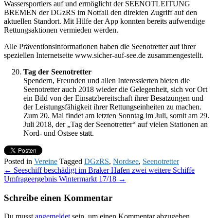
Wassersportlers auf und ermöglicht der SEENOTLEITUNG
BREMEN der DGzRS im Notfall den direkten Zugriff auf den
aktuellen Standort. Mit Hilfe der App konnten bereits aufwendige
Rettungsaktionen vermieden werden.
Alle Präventionsinformationen haben die Seenotretter auf ihrer
speziellen Internetseite www.sicher-auf-see.de zusammengestellt.
Tag der Seenotretter
Spendern, Freunden und allen Interessierten bieten die
Seenotretter auch 2018 wieder die Gelegenheit, sich vor Ort
ein Bild von der Einsatzbereitschaft ihrer Besatzungen und
der Leistungsfähigkeit ihrer Rettungseinheiten zu machen.
Zum 20. Mal findet am letzten Sonntag im Juli, somit am 29.
Juli 2018, der „Tag der Seenotretter“ auf vielen Stationen an
Nord- und Ostsee statt.
Posted in
Vereine
Tagged
DGzRS
,
Nordsee
,
Seenotretter
Post
←
Seeschiff beschädigt im Braker Hafen zwei weitere Schiffe
Umfrageergebnis Wintermarkt 17/18
→
navigation
Schreibe einen Kommentar
Du musst
angemeldet
sein, um einen Kommentar abzugeben.