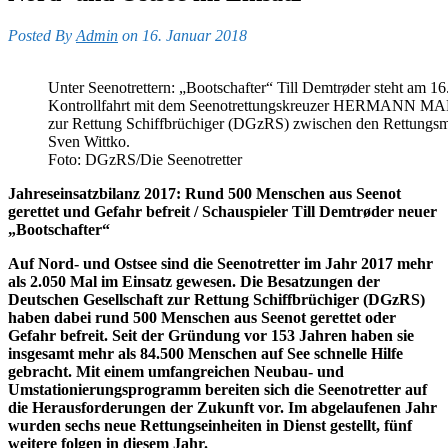
Posted By
Admin
on 16. Januar 2018
Unter Seenotrettern: „Bootschafter“ Till Demtrøder steht am 16
Kontrollfahrt mit dem Seenotrettungskreuzer HERMANN MA
zur Rettung Schiffbrüchiger (DGzRS) zwischen den Rettungs
Sven Wittko.
Foto: DGzRS/Die Seenotretter
Jahreseinsatzbilanz 2017: Rund 500 Menschen aus Seenot
gerettet und Gefahr befreit / Schauspieler Till Demtrøder neuer
„Bootschafter“
Auf Nord- und Ostsee sind die Seenotretter im Jahr 2017 mehr
als 2.050 Mal im Einsatz gewesen. Die Besatzungen der
Deutschen Gesellschaft zur Rettung Schiffbrüchiger (DGzRS)
haben dabei rund 500 Menschen aus Seenot gerettet oder
Gefahr befreit. Seit der Gründung vor 153 Jahren haben sie
insgesamt mehr als 84.500 Menschen auf See schnelle Hilfe
gebracht. Mit einem umfangreichen Neubau- und
Umstationierungsprogramm bereiten sich die Seenotretter auf
die Herausforderungen der Zukunft vor. Im abgelaufenen Jahr
wurden sechs neue Rettungseinheiten in Dienst gestellt, fünf
weitere folgen in diesem Jahr.