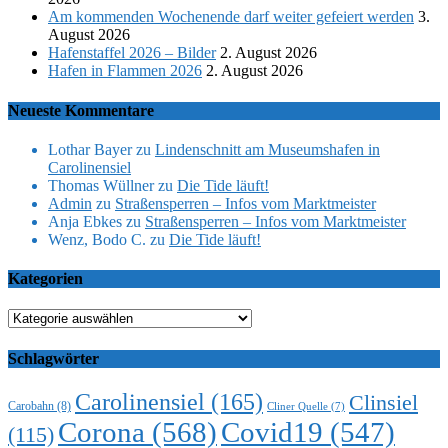
Am kommenden Wochenende darf weiter gefeiert werden
3.
August 2026
Hafenstaffel 2026 – Bilder
2. August 2026
Hafen in Flammen 2026
2. August 2026
Neueste Kommentare
Lothar Bayer
zu
Lindenschnitt am Museumshafen in
Carolinensiel
Thomas Wüllner
zu
Die Tide läuft!
Admin
zu
Straßensperren – Infos vom Marktmeister
Anja Ebkes
zu
Straßensperren – Infos vom Marktmeister
Wenz, Bodo C.
zu
Die Tide läuft!
Kategorien
Kategorien
Schlagwörter
Carolinensiel
(165)
Clinsiel
Carobahn
(8)
Cliner Quelle
(7)
Corona
(568)
Covid19
(547)
(115)