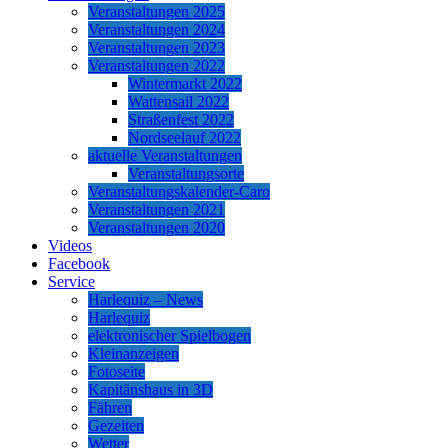
Veranstaltungen 2025
Veranstaltungen 2024
Veranstaltungen 2023
Veranstaltungen 2022
Wintermarkt 2022
Wattensail 2022
Straßenfest 2022
Nordseelauf 2022
aktuelle Veranstaltungen
Veranstaltungsorte
Veranstaltungskalender-Caro
Veranstaltungen 2021
Veranstaltungen 2020
Videos
Facebook
Service
Harlequiz – News
Harlequiz
elektronischer Spielbogen
Kleinanzeigen
Fotoseite
Kapitänshaus in 3D
Fähren
Gezeiten
Wetter