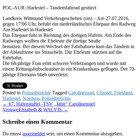
POL-AUR: Harlesiel – Tandemfahrrad gestürzt
Landkreis Wittmund Verkehrsgeschehen (ots) – Am 27.07.2016,
gegen 17:06 Uhr, befuhr ein niederländisches Ehepaar den Radweg
Am Harlesiel in Harlesiel.
Das Ehepaar fuhr in Richtung des dortigen Hafens. Am Ende des
Radweges wollten die Eheleute die dortige Straße
benutzen. Bei diesem Wechsel der Fahrbahnen kam das Tandem in
der Ablaufrinne ins Straucheln. Die Eheleute stürzten auf die
Fahrbahn.
Die 68-jährige Frau erlitt schwere Verletzungen und wurde mit
einem Rettungshubschrauber in ein Krankenhaus geflogen. Der 70-
jährige Ehemann blieb unverletzt.
Posted in
Polizeiberichte
Tagged
Carolinensiel
,
Clinsiel
,
Friesland
,
Harlesiel
,
Nordsee
,
Polizeiberichte
Post
←
67. Hafenstaffel -TSV „Jahn“ Carolinensiel
VrouweElizabeth & WALVIS
→
navigation
Schreibe einen Kommentar
Du musst
angemeldet
sein, um einen Kommentar abzugeben.