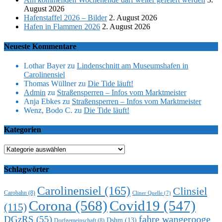
August 2026
Hafenstaffel 2026 – Bilder
2. August 2026
Hafen in Flammen 2026
2. August 2026
Neueste Kommentare
Lothar Bayer
zu
Lindenschnitt am Museumshafen in
Carolinensiel
Thomas Wüllner
zu
Die Tide läuft!
Admin
zu
Straßensperren – Infos vom Marktmeister
Anja Ebkes
zu
Straßensperren – Infos vom Marktmeister
Wenz, Bodo C.
zu
Die Tide läuft!
Kategorien
Kategorien
Schlagwörter
Carolinensiel
(165)
Clinsiel
Carobahn
(8)
Cliner Quelle
(7)
Corona
(568)
Covid19
(547)
(115)
DGzRS
(55)
fahre wangerooge
Dshm
(13)
Dorfgemeinschaft
(8)