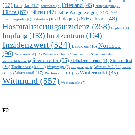
(57)
Friesland
(45)
Fahrplan
(17)
Feuerwehr
(7)
Frühjahrsputz
(7)
Fähre
(67)
Fähren
(47)
Fähre Wangereooge
(19)
Gulfhof
Harlesiel
(48)
Harlequiz
(26)
Hafenfete
(10)
Friedrichsgroden
(6)
Hospitalisierungsinzidenz
(358)
Impfstart
(6)
Impfung
(183)
Impfzentrum
(164)
Inzidenzwert
(524)
Nordsee
Landkreis
(16)
(96)
Nordseelauf
(12)
Polizeiberichte
(8)
Schnelltest
(7)
Schwimmender
Seenotretter
(35)
Strassenfest
Sielhafenmuseum
(14)
Weihnachtsbaum
(6)
(26)
Traditionssegler
(11)
Warnstufe 2
(11)
Wangerogge
(8)
Watt'n
wangerooge
(6)
Wintermarkt
(35)
Wattensail
(17)
Wattensail 2016
(12)
Golf
(7)
Wittmund
(557)
Wochenmarkt
(7)
F2