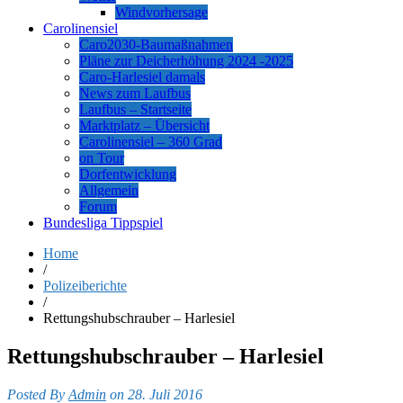
Windvorhersage
Carolinensiel
Caro2030-Baumaßnahmen
Pläne zur Deicherhöhung 2024 -2025
Caro-Harlesiel damals
News zum Laufbus
Laufbus – Startseite
Marktplatz – Übersicht
Carolinensiel – 360 Grad
on Tour
Dorfentwicklung
Allgemein
Forum
Bundesliga Tippspiel
Home
/
Polizeiberichte
/
Rettungshubschrauber – Harlesiel
Rettungshubschrauber – Harlesiel
Posted By
Admin
on 28. Juli 2016