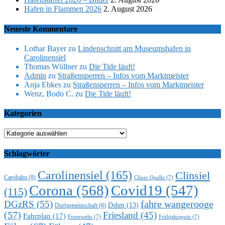
Hafen in Flammen 2026
2. August 2026
Neueste Kommentare
Lothar Bayer
zu
Lindenschnitt am Museumshafen in
Carolinensiel
Thomas Wüllner
zu
Die Tide läuft!
Admin
zu
Straßensperren – Infos vom Marktmeister
Anja Ebkes
zu
Straßensperren – Infos vom Marktmeister
Wenz, Bodo C.
zu
Die Tide läuft!
Kategorien
Kategorien
Schlagwörter
Carolinensiel
(165)
Clinsiel
Carobahn
(8)
Cliner Quelle
(7)
Corona
(568)
Covid19
(547)
(115)
DGzRS
(55)
fahre wangerooge
Dshm
(13)
Dorfgemeinschaft
(8)
(57)
Friesland
(45)
Fahrplan
(17)
Feuerwehr
(7)
Frühjahrsputz
(7)