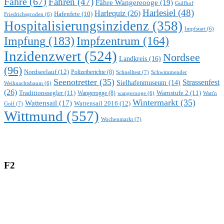
Fähre
(67)
Fähren
(47)
Fähre Wangereooge
(19)
Gulfhof
Harlesiel
(48)
Harlequiz
(26)
Hafenfete
(10)
Friedrichsgroden
(6)
Hospitalisierungsinzidenz
(358)
Impfstart
(6)
Impfung
(183)
Impfzentrum
(164)
Inzidenzwert
(524)
Nordsee
Landkreis
(16)
(96)
Nordseelauf
(12)
Polizeiberichte
(8)
Schnelltest
(7)
Schwimmender
Seenotretter
(35)
Strassenfest
Sielhafenmuseum
(14)
Weihnachtsbaum
(6)
(26)
Traditionssegler
(11)
Warnstufe 2
(11)
Wangerogge
(8)
Watt'n
wangerooge
(6)
Wintermarkt
(35)
Wattensail
(17)
Wattensail 2016
(12)
Golf
(7)
Wittmund
(557)
Wochenmarkt
(7)
F2