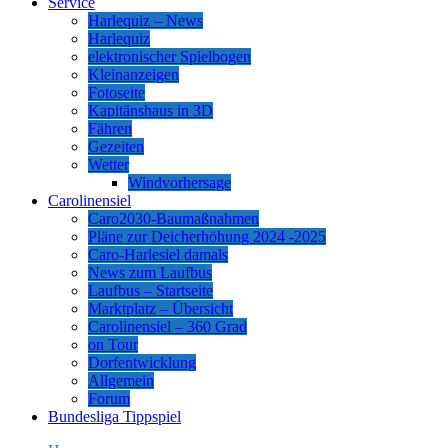
Service
Harlequiz – News
Harlequiz
elektronischer Spielbogen
Kleinanzeigen
Fotoseite
Kapitänshaus in 3D
Fähren
Gezeiten
Wetter
Windvorhersage
Carolinensiel
Caro2030-Baumaßnahmen
Pläne zur Deicherhöhung 2024 -2025
Caro-Harlesiel damals
News zum Laufbus
Laufbus – Startseite
Marktplatz – Übersicht
Carolinensiel – 360 Grad
on Tour
Dorfentwicklung
Allgemein
Forum
Bundesliga Tippspiel