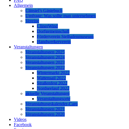
FAQ
Allgemein
Clinsiel’s Gästebuch
Umfrage: Was sollte man unternehmen
Vereine
ClinerWind
Dorfgemeinschaft
Förderverein Sielhafenmuseum
Handwerkerverein
Veranstaltungen
Veranstaltungen 2025
Veranstaltungen 2024
Veranstaltungen 2023
Veranstaltungen 2022
Wintermarkt 2022
Wattensail 2022
Straßenfest 2022
Nordseelauf 2022
aktuelle Veranstaltungen
Veranstaltungsorte
Veranstaltungskalender-Caro
Veranstaltungen 2021
Veranstaltungen 2020
Videos
Facebook