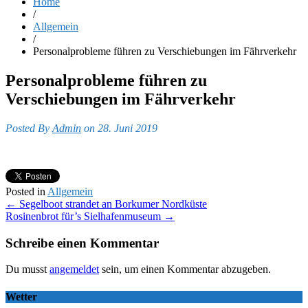
Home
/
Allgemein
/
Personalprobleme führen zu Verschiebungen im Fährverkehr
Personalprobleme führen zu
Verschiebungen im Fährverkehr
Posted By
Admin
on 28. Juni 2019
Posted in
Allgemein
Post
←
Segelboot strandet an Borkumer Nordküste
Rosinenbrot für’s Sielhafenmuseum
→
navigation
Schreibe einen Kommentar
Du musst
angemeldet
sein, um einen Kommentar abzugeben.
Wetter