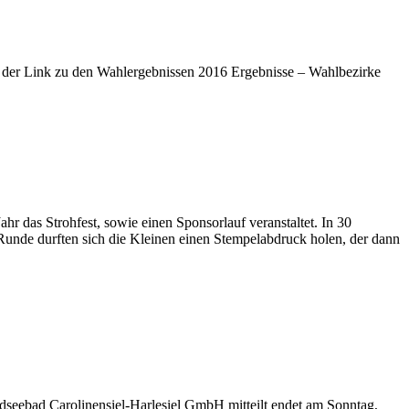
r der Link zu den Wahlergebnissen 2016 Ergebnisse – Wahlbezirke
hr das Strohfest, sowie einen Sponsorlauf veranstaltet. In 30
unde durften sich die Kleinen einen Stempelabdruck holen, der dann
dseebad Carolinensiel-Harlesiel GmbH mitteilt endet am Sonntag,