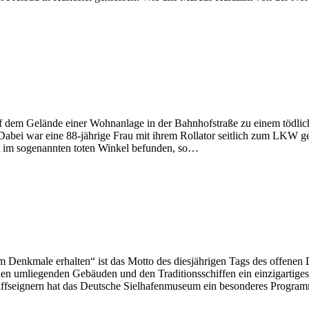
 dem Gelände einer Wohnanlage in der Bahnhofstraße zu einem tödliche
 Dabei war eine 88-jährige Frau mit ihrem Rollator seitlich zum LKW
it im sogenannten toten Winkel befunden, so…
kmale erhalten“ ist das Motto des diesjährigen Tags des offenen De
t den umliegenden Gebäuden und den Traditionsschiffen ein einzigarti
ffseignern hat das Deutsche Sielhafenmuseum ein besonderes Progr