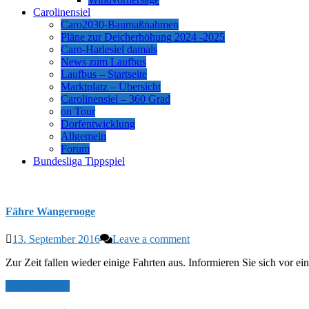
Carolinensiel
Caro2030-Baumaßnahmen
Pläne zur Deicherhöhung 2024 -2025
Caro-Harlesiel damals
News zum Laufbus
Laufbus – Startseite
Marktplatz – Übersicht
Carolinensiel – 360 Grad
on Tour
Dorfentwicklung
Allgemein
Forum
Bundesliga Tippspiel
Fähre Wangerooge
13. September 2016
Leave a comment
Zur Zeit fallen wieder einige Fahrten aus. Informieren Sie sich vor e
Read More >>