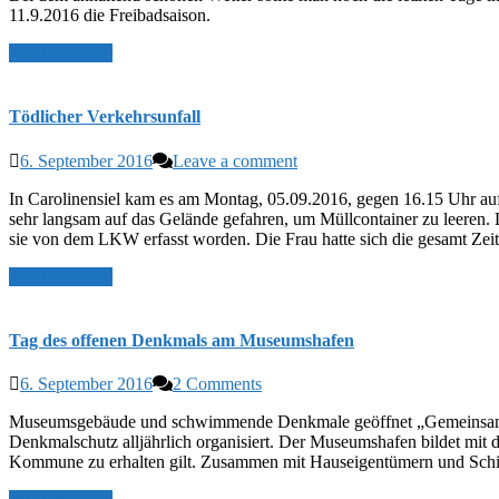
11.9.2016 die Freibadsaison.
Read More >>
Tödlicher Verkehrsunfall
6. September 2016
Leave a comment
In Carolinensiel kam es am Montag, 05.09.2016, gegen 16.15 Uhr auf
sehr langsam auf das Gelände gefahren, um Müllcontainer zu leeren.
sie von dem LKW erfasst worden. Die Frau hatte sich die gesamt Ze
Read More >>
Tag des offenen Denkmals am Museumshafen
6. September 2016
2 Comments
Museumsgebäude und schwimmende Denkmale geöffnet „Gemeinsam Den
Denkmalschutz alljährlich organisiert. Der Museumshafen bildet mi
Kommune zu erhalten gilt. Zusammen mit Hauseigentümern und Schi