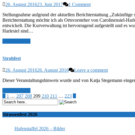
26. August 2016
23. Juni 2017
1 Comment
Stellungnahme aufgrund der aktuellen Berichterstattung „Zukünftige s
Berichterstattung möchte ich als Ortsvorsteher von Carolinensiel-Har
entwickelt. Die Kurverwaltung ist hervorragend aufgestellt und es wu
Harlesiel sind…
Read More >>
Strohfest
26. August 2016
26. August 2016
Leave a comment
Dieser Veranstaltungshinweis wurde und von Katja Stegemann eingere
Read More >>
1
…
207
208
209
210
211
…
223
Strassenfest 2026
Hafenstaffel 2026 – Bilder