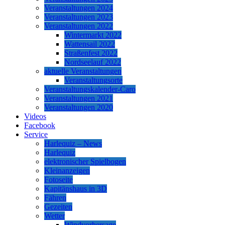
Veranstaltungen 2024
Veranstaltungen 2023
Veranstaltungen 2022
Wintermarkt 2022
Wattensail 2022
Straßenfest 2022
Nordseelauf 2022
aktuelle Veranstaltungen
Veranstaltungsorte
Veranstaltungskalender-Caro
Veranstaltungen 2021
Veranstaltungen 2020
Videos
Facebook
Service
Harlequiz – News
Harlequiz
elektronischer Spielbogen
Kleinanzeigen
Fotoseite
Kapitänshaus in 3D
Fähren
Gezeiten
Wetter
Windvorhersage