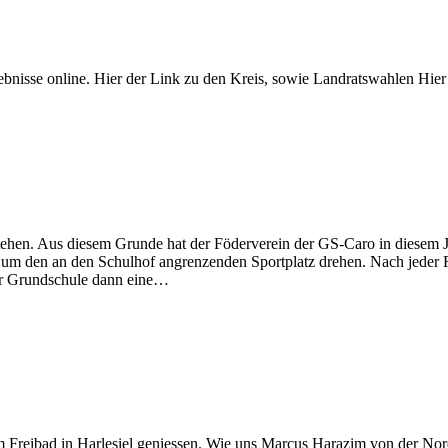
ebnisse online. Hier der Link zu den Kreis, sowie Landratswahlen Hie
stehen. Aus diesem Grunde hat der Föderverein der GS-Caro in diesem Ja
um den an den Schulhof angrenzenden Sportplatz drehen. Nach jeder R
er Grundschule dann eine…
im Freibad in Harlesiel geniessen. Wie uns Marcus Harazim von der Nor