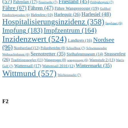
(57)
Friesland
(45)
Fahrplan
(17)
Feuerwehr
(7)
Frühjahrsputz
(7)
Fähre
(67)
Fähren
(47)
Fähre Wangereooge
(19)
Gulfhof
Harlesiel
(48)
Harlequiz
(26)
Hafenfete
(10)
Friedrichsgroden
(6)
Hospitalisierungsinzidenz
(358)
Impfstart
(6)
Impfung
(183)
Impfzentrum
(164)
Inzidenzwert
(524)
Nordsee
Landkreis
(16)
(96)
Nordseelauf
(12)
Polizeiberichte
(8)
Schnelltest
(7)
Schwimmender
Seenotretter
(35)
Strassenfest
Sielhafenmuseum
(14)
Weihnachtsbaum
(6)
(26)
Traditionssegler
(11)
Warnstufe 2
(11)
Wangerogge
(8)
Watt'n
wangerooge
(6)
Wintermarkt
(35)
Wattensail
(17)
Wattensail 2016
(12)
Golf
(7)
Wittmund
(557)
Wochenmarkt
(7)
F2