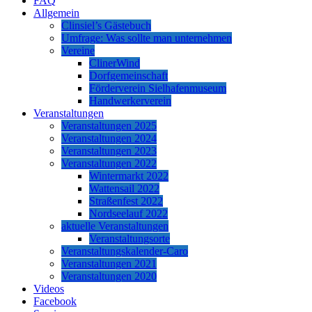
FAQ
Allgemein
Clinsiel’s Gästebuch
Umfrage: Was sollte man unternehmen
Vereine
ClinerWind
Dorfgemeinschaft
Förderverein Sielhafenmuseum
Handwerkerverein
Veranstaltungen
Veranstaltungen 2025
Veranstaltungen 2024
Veranstaltungen 2023
Veranstaltungen 2022
Wintermarkt 2022
Wattensail 2022
Straßenfest 2022
Nordseelauf 2022
aktuelle Veranstaltungen
Veranstaltungsorte
Veranstaltungskalender-Caro
Veranstaltungen 2021
Veranstaltungen 2020
Videos
Facebook