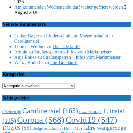
2026
Am kommenden Wochenende darf weiter gefeiert werden
3.
August 2026
Neueste Kommentare
Lothar Bayer
zu
Lindenschnitt am Museumshafen in
Carolinensiel
Thomas Wüllner
zu
Die Tide läuft!
Admin
zu
Straßensperren – Infos vom Marktmeister
Anja Ebkes
zu
Straßensperren – Infos vom Marktmeister
Wenz, Bodo C.
zu
Die Tide läuft!
Kategorien
Kategorien
Schlagwörter
Carolinensiel
(165)
Clinsiel
Carobahn
(8)
Cliner Quelle
(7)
Corona
(568)
Covid19
(547)
(115)
DGzRS
(55)
fahre wangerooge
Dshm
(13)
Dorfgemeinschaft
(8)