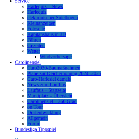
Service
Harlequiz – News
Harlequiz
elektronischer Spielbogen
Kleinanzeigen
Fotoseite
Kapitänshaus in 3D
Fähren
Gezeiten
Wetter
Windvorhersage
Carolinensiel
Caro2030-Baumaßnahmen
Pläne zur Deicherhöhung 2024 -2025
Caro-Harlesiel damals
News zum Laufbus
Laufbus – Startseite
Marktplatz – Übersicht
Carolinensiel – 360 Grad
on Tour
Dorfentwicklung
Allgemein
Forum
Bundesliga Tippspiel