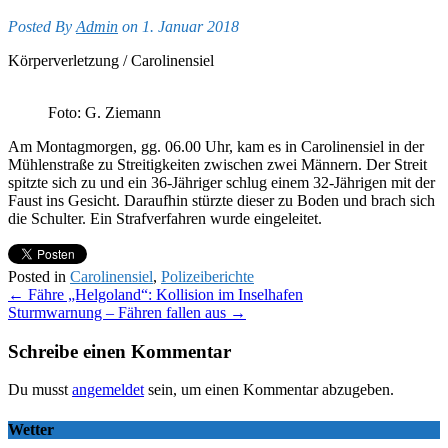
Posted By
Admin
on 1. Januar 2018
Körperverletzung / Carolinensiel
Foto: G. Ziemann
Am Montagmorgen, gg. 06.00 Uhr, kam es in Carolinensiel in der
Mühlenstraße zu Streitigkeiten zwischen zwei Männern. Der Streit
spitzte sich zu und ein 36-Jähriger schlug einem 32-Jährigen mit der
Faust ins Gesicht. Daraufhin stürzte dieser zu Boden und brach sich
die Schulter. Ein Strafverfahren wurde eingeleitet.
Posted in
Carolinensiel
,
Polizeiberichte
Post
←
Fähre „Helgoland“: Kollision im Inselhafen
Sturmwarnung – Fähren fallen aus
→
navigation
Schreibe einen Kommentar
Du musst
angemeldet
sein, um einen Kommentar abzugeben.
Wetter