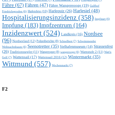
Fähre
(67)
Fähren
(47)
Fähre Wangereooge
(19)
Gulfhof
Harlesiel
(48)
Harlequiz
(26)
Hafenfete
(10)
Friedrichsgroden
(6)
Hospitalisierungsinzidenz
(358)
Impfstart
(6)
Impfung
(183)
Impfzentrum
(164)
Inzidenzwert
(524)
Nordsee
Landkreis
(16)
(96)
Nordseelauf
(12)
Polizeiberichte
(8)
Schnelltest
(7)
Schwimmender
Seenotretter
(35)
Strassenfest
Sielhafenmuseum
(14)
Weihnachtsbaum
(6)
(26)
Traditionssegler
(11)
Warnstufe 2
(11)
Wangerogge
(8)
Watt'n
wangerooge
(6)
Wintermarkt
(35)
Wattensail
(17)
Wattensail 2016
(12)
Golf
(7)
Wittmund
(557)
Wochenmarkt
(7)
F2