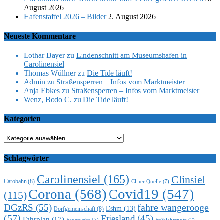
August 2026
Hafenstaffel 2026 – Bilder
2. August 2026
Neueste Kommentare
Lothar Bayer
zu
Lindenschnitt am Museumshafen in
Carolinensiel
Thomas Wüllner
zu
Die Tide läuft!
Admin
zu
Straßensperren – Infos vom Marktmeister
Anja Ebkes
zu
Straßensperren – Infos vom Marktmeister
Wenz, Bodo C.
zu
Die Tide läuft!
Kategorien
Kategorien
Schlagwörter
Carolinensiel
(165)
Clinsiel
Carobahn
(8)
Cliner Quelle
(7)
Corona
(568)
Covid19
(547)
(115)
DGzRS
(55)
fahre wangerooge
Dshm
(13)
Dorfgemeinschaft
(8)
(57)
Friesland
(45)
Fahrplan
(17)
Feuerwehr
(7)
Frühjahrsputz
(7)