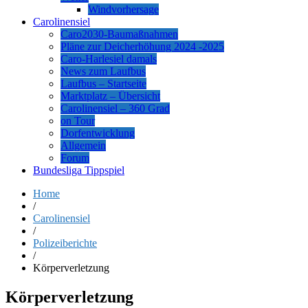
Windvorhersage
Carolinensiel
Caro2030-Baumaßnahmen
Pläne zur Deicherhöhung 2024 -2025
Caro-Harlesiel damals
News zum Laufbus
Laufbus – Startseite
Marktplatz – Übersicht
Carolinensiel – 360 Grad
on Tour
Dorfentwicklung
Allgemein
Forum
Bundesliga Tippspiel
Home
/
Carolinensiel
/
Polizeiberichte
/
Körperverletzung
Körperverletzung