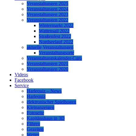
Veranstaltungen 2025
Veranstaltungen 2024
Veranstaltungen 2023
Veranstaltungen 2022
Wintermarkt 2022
Wattensail 2022
Straßenfest 2022
Nordseelauf 2022
aktuelle Veranstaltungen
Veranstaltungsorte
Veranstaltungskalender-Caro
Veranstaltungen 2021
Veranstaltungen 2020
Videos
Facebook
Service
Harlequiz – News
Harlequiz
elektronischer Spielbogen
Kleinanzeigen
Fotoseite
Kapitänshaus in 3D
Fähren
Gezeiten
Wetter