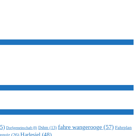
5)
fahre wangerooge
(57)
Fahrplan
Dshm
(13)
Dorfgemeinschaft
(8)
Harlesiel
(48)
equiz
(26)