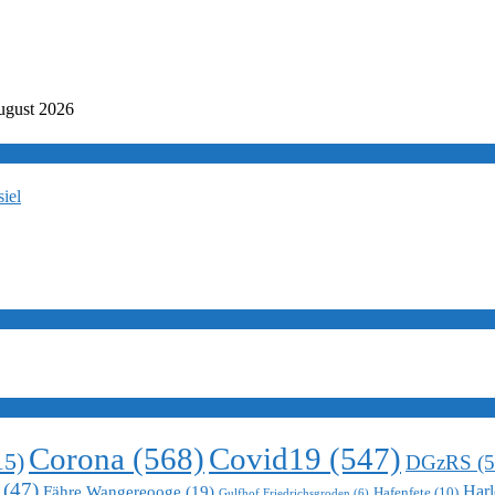
ugust 2026
iel
Corona
(568)
Covid19
(547)
15)
DGzRS
(5
(47)
Harl
Fähre Wangereooge
(19)
Hafenfete
(10)
Gulfhof Friedrichsgroden
(6)