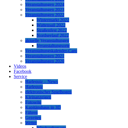
Veranstaltungen 2024
Veranstaltungen 2023
Veranstaltungen 2022
Wintermarkt 2022
Wattensail 2022
Straßenfest 2022
Nordseelauf 2022
aktuelle Veranstaltungen
Veranstaltungsorte
Veranstaltungskalender-Caro
Veranstaltungen 2021
Veranstaltungen 2020
Videos
Facebook
Service
Harlequiz – News
Harlequiz
elektronischer Spielbogen
Kleinanzeigen
Fotoseite
Kapitänshaus in 3D
Fähren
Gezeiten
Wetter
Windvorhersage