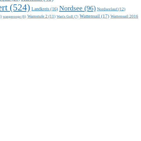
rt
(524)
Nordsee
(96)
Landkreis
(16)
Nordseelauf
(12)
Wattensail
(17)
Warnstufe 2
(11)
Wattensail 2016
)
Watt'n Golf
(7)
wangerooge
(6)