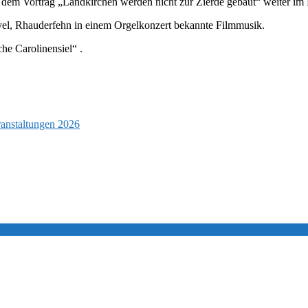
 dem Vortrag „Landkirchen werden nicht zur Zierde gebaut“ weiter im
el, Rhauderfehn in einem Orgelkonzert bekannte Filmmusik.
e Carolinensiel“ .
anstaltungen 2026