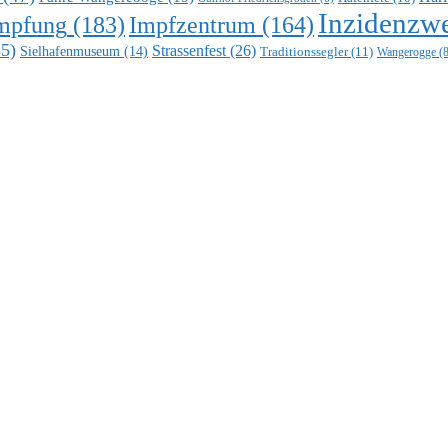
Inzidenzwe
mpfung
(183)
Impfzentrum
(164)
5)
Strassenfest
(26)
Sielhafenmuseum
(14)
Traditionssegler
(11)
Wangerogge
(8