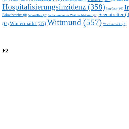
Hospitalisierungsinzidenz
(358)
I
Impfstart
(6)
Seenotretter
(3
Polizeiberichte
(8)
Schnelltest
(7)
Schwimmender Weihnachtsbaum
(6)
Wittmund
(557)
Wintermarkt
(35)
(12)
Wochenmarkt
(7)
F2