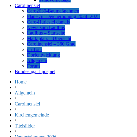
Carolinensiel
Caro2030-Baumaßnahmen
Pläne zur Deicherhöhung 2024 -2025
Caro-Harlesiel damals
News zum Laufbus
Laufbus – Startseite
Marktplatz – Übersicht
Carolinensiel – 360 Grad
on Tour
Dorfentwicklung
Allgemein
Forum
Bundesliga Tippspiel
Home
/
Allgemein
/
Carolinensiel
/
Kirchengemeinde
/
Titelsilider
/
Veranstaltungen 2026