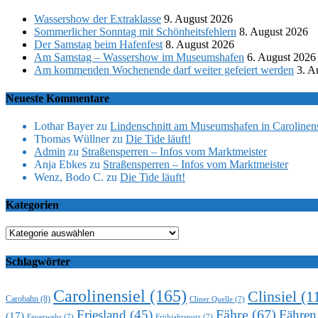
Wassershow der Extraklasse
9. August 2026
Sommerlicher Sonntag mit Schönheitsfehlern
8. August 2026
Der Samstag beim Hafenfest
8. August 2026
Am Samstag – Wassershow im Museumshafen
6. August 2026
Am kommenden Wochenende darf weiter gefeiert werden
3. A
Neueste Kommentare
Lothar Bayer
zu
Lindenschnitt am Museumshafen in Carolinens
Thomas Wüllner
zu
Die Tide läuft!
Admin
zu
Straßensperren – Infos vom Marktmeister
Anja Ebkes
zu
Straßensperren – Infos vom Marktmeister
Wenz, Bodo C.
zu
Die Tide läuft!
Kategorien
Kategorien
Schlagwörter
Carolinensiel
(165)
Clinsiel
(1
Carobahn
(8)
Cliner Quelle
(7)
Fähre
(67)
Friesland
(45)
Fähren
(17)
Feuerwehr
(7)
Frühjahrsputz
(7)