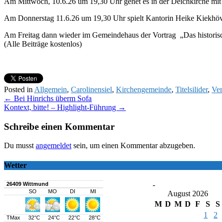
Am Mittwoch, 10.6.26 um 19,30 Uhr gehet es in der Deichkirche mit
Am Donnerstag 11.6.26 um 19,30 Uhr spielt Kantorin Heike Kiekhöv
Am Freitag dann wieder im Gemeindehaus der Vortrag „Das historisch
(Alle Beiträge kostenlos)
Posted in
Allgemein
,
Carolinensiel
,
Kirchengemeinde
,
Titelsilider
,
Ver
Post
←
Bei Hinrichs überm Sofa
Kontext, bitte! – Highlight-Führung
→
navigation
Schreibe einen Kommentar
Du musst
angemeldet
sein, um einen Kommentar abzugeben.
Wetter
-
August 2026
M
D
M
D
F
S
S
1
2