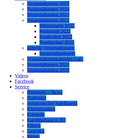
Veranstaltungen 2025
Veranstaltungen 2024
Veranstaltungen 2023
Veranstaltungen 2022
Wintermarkt 2022
Wattensail 2022
Straßenfest 2022
Nordseelauf 2022
aktuelle Veranstaltungen
Veranstaltungsorte
Veranstaltungskalender-Caro
Veranstaltungen 2021
Veranstaltungen 2020
Videos
Facebook
Service
Harlequiz – News
Harlequiz
elektronischer Spielbogen
Kleinanzeigen
Fotoseite
Kapitänshaus in 3D
Fähren
Gezeiten
Wetter