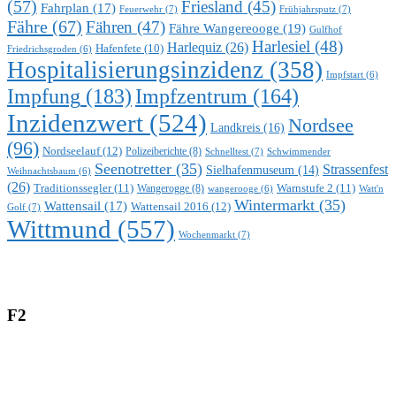
(57)
Friesland
(45)
Fahrplan
(17)
Feuerwehr
(7)
Frühjahrsputz
(7)
Fähre
(67)
Fähren
(47)
Fähre Wangereooge
(19)
Gulfhof
Harlesiel
(48)
Harlequiz
(26)
Hafenfete
(10)
Friedrichsgroden
(6)
Hospitalisierungsinzidenz
(358)
Impfstart
(6)
Impfung
(183)
Impfzentrum
(164)
Inzidenzwert
(524)
Nordsee
Landkreis
(16)
(96)
Nordseelauf
(12)
Polizeiberichte
(8)
Schnelltest
(7)
Schwimmender
Seenotretter
(35)
Strassenfest
Sielhafenmuseum
(14)
Weihnachtsbaum
(6)
(26)
Traditionssegler
(11)
Warnstufe 2
(11)
Wangerogge
(8)
Watt'n
wangerooge
(6)
Wintermarkt
(35)
Wattensail
(17)
Wattensail 2016
(12)
Golf
(7)
Wittmund
(557)
Wochenmarkt
(7)
F2