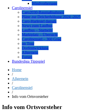
Windvorhersage
Carolinensiel
Caro2030-Baumaßnahmen
Pläne zur Deicherhöhung 2024 -2025
Caro-Harlesiel damals
News zum Laufbus
Laufbus – Startseite
Marktplatz – Übersicht
Carolinensiel – 360 Grad
on Tour
Dorfentwicklung
Allgemein
Forum
Bundesliga Tippspiel
Home
/
Allgemein
/
Carolinensiel
/
Info vom Ortsvorsteher
Info vom Ortsvorsteher