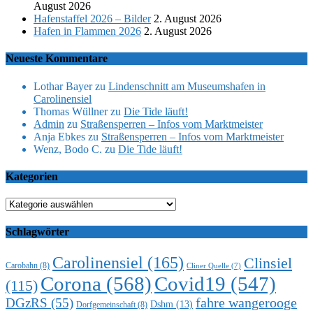
August 2026
Hafenstaffel 2026 – Bilder
2. August 2026
Hafen in Flammen 2026
2. August 2026
Neueste Kommentare
Lothar Bayer
zu
Lindenschnitt am Museumshafen in
Carolinensiel
Thomas Wüllner
zu
Die Tide läuft!
Admin
zu
Straßensperren – Infos vom Marktmeister
Anja Ebkes
zu
Straßensperren – Infos vom Marktmeister
Wenz, Bodo C.
zu
Die Tide läuft!
Kategorien
Kategorien
Schlagwörter
Carolinensiel
(165)
Clinsiel
Carobahn
(8)
Cliner Quelle
(7)
Corona
(568)
Covid19
(547)
(115)
DGzRS
(55)
fahre wangerooge
Dshm
(13)
Dorfgemeinschaft
(8)