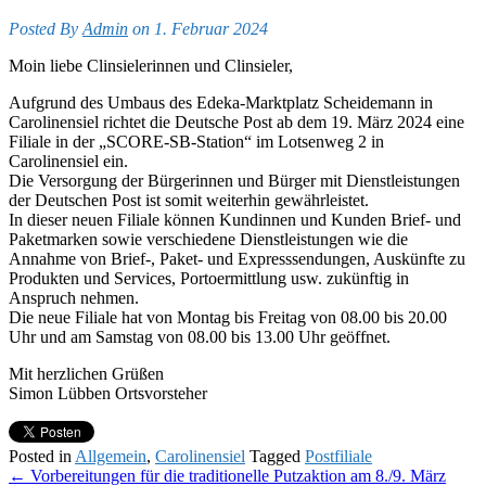
Posted By
Admin
on 1. Februar 2024
Moin liebe Clinsielerinnen und Clinsieler,
Aufgrund des Umbaus des Edeka-Marktplatz Scheidemann in
Carolinensiel richtet die Deutsche Post ab dem 19. März 2024 eine
Filiale in der „SCORE-SB-Station“ im Lotsenweg 2 in
Carolinensiel ein.
Die Versorgung der Bürgerinnen und Bürger mit Dienstleistungen
der Deutschen Post ist somit weiterhin gewährleistet.
In dieser neuen Filiale können Kundinnen und Kunden Brief- und
Paketmarken sowie verschiedene Dienstleistungen wie die
Annahme von Brief-, Paket- und Expresssendungen, Auskünfte zu
Produkten und Services, Portoermittlung usw. zukünftig in
Anspruch nehmen.
Die neue Filiale hat von Montag bis Freitag von 08.00 bis 20.00
Uhr und am Samstag von 08.00 bis 13.00 Uhr geöffnet.
Mit herzlichen Grüßen
Simon Lübben Ortsvorsteher
Posted in
Allgemein
,
Carolinensiel
Tagged
Postfiliale
Post
←
Vorbereitungen für die traditionelle Putzaktion am 8./9. März