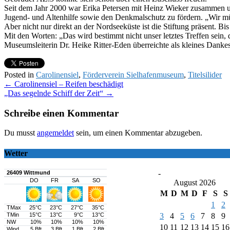
Seit dem Jahr 2000 war Erika Petersen mit Heinz Wieker zusammen und
Jugend- und Altenhilfe sowie den Denkmalschutz zu fördern. „Wir m
Aber nicht nur direkt an der Nordseeküste ist die Stiftung präsent. 
Mit den Worten: „Das wird bestimmt nicht unser letztes Treffen sein, 
Museumsleiterin Dr. Heike Ritter-Eden überreichte als kleines Da
Posted in
Carolinensiel
,
Förderverein Sielhafenmuseum
,
Titelsilider
Post
←
Carolinensiel – Reifen beschädigt
„Das segelnde Schiff der Zeit“
→
navigation
Schreibe einen Kommentar
Du musst
angemeldet
sein, um einen Kommentar abzugeben.
Wetter
-
August 2026
M
D
M
D
F
S
S
1
2
3
4
5
6
7
8
9
10
11
12
13
14
15
16