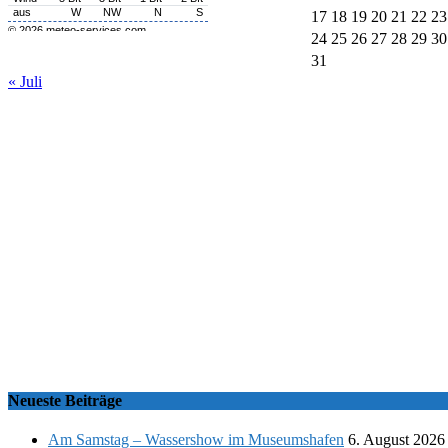
17
18
19
20
21
22
23
24
25
26
27
28
29
30
31
« Juli
Neueste Beiträge
Am Samstag – Wassershow im Museumshafen
6. August 2026