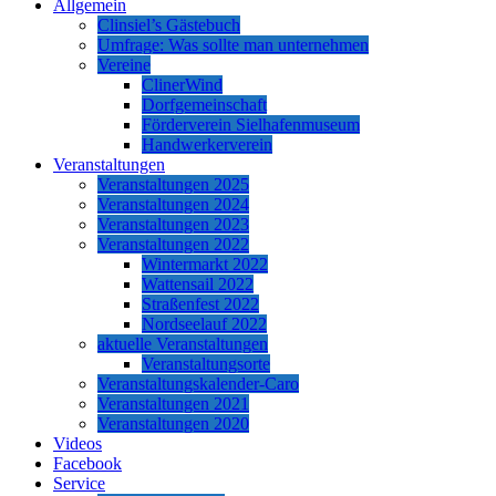
Allgemein
Clinsiel’s Gästebuch
Umfrage: Was sollte man unternehmen
Vereine
ClinerWind
Dorfgemeinschaft
Förderverein Sielhafenmuseum
Handwerkerverein
Veranstaltungen
Veranstaltungen 2025
Veranstaltungen 2024
Veranstaltungen 2023
Veranstaltungen 2022
Wintermarkt 2022
Wattensail 2022
Straßenfest 2022
Nordseelauf 2022
aktuelle Veranstaltungen
Veranstaltungsorte
Veranstaltungskalender-Caro
Veranstaltungen 2021
Veranstaltungen 2020
Videos
Facebook
Service