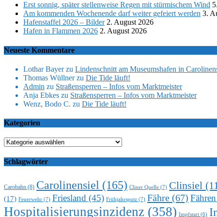
Erst sonnig, später stellenweise Regen mit stürmischem Wind
5
Am kommenden Wochenende darf weiter gefeiert werden
3. A
Hafenstaffel 2026 – Bilder
2. August 2026
Hafen in Flammen 2026
2. August 2026
Neueste Kommentare
Lothar Bayer
zu
Lindenschnitt am Museumshafen in Carolinens
Thomas Wüllner
zu
Die Tide läuft!
Admin
zu
Straßensperren – Infos vom Marktmeister
Anja Ebkes
zu
Straßensperren – Infos vom Marktmeister
Wenz, Bodo C.
zu
Die Tide läuft!
Kategorien
Kategorien
Schlagwörter
Carolinensiel
(165)
Clinsiel
(1
Carobahn
(8)
Cliner Quelle
(7)
Fähre
(67)
Friesland
(45)
Fähren
(17)
Feuerwehr
(7)
Frühjahrsputz
(7)
Hospitalisierungsinzidenz
(358)
I
Impfstart
(6)