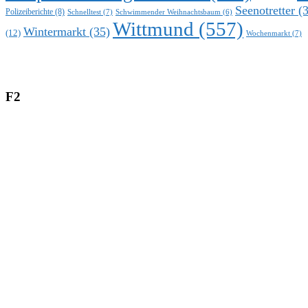
Seenotretter
(3
Polizeiberichte
(8)
Schnelltest
(7)
Schwimmender Weihnachtsbaum
(6)
Wittmund
(557)
Wintermarkt
(35)
(12)
Wochenmarkt
(7)
F2