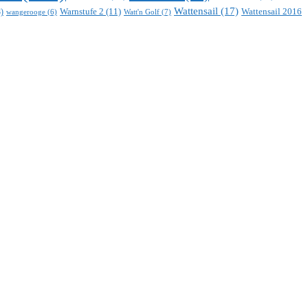
Wattensail
(17)
Warnstufe 2
(11)
Wattensail 2016
)
Watt'n Golf
(7)
wangerooge
(6)