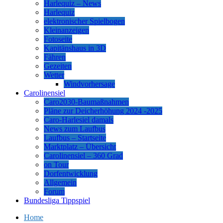
Harlequiz – News
Harlequiz
elektronischer Spielbogen
Kleinanzeigen
Fotoseite
Kapitänshaus in 3D
Fähren
Gezeiten
Wetter
Windvorhersage
Carolinensiel
Caro2030-Baumaßnahmen
Pläne zur Deicherhöhung 2024 -2025
Caro-Harlesiel damals
News zum Laufbus
Laufbus – Startseite
Marktplatz – Übersicht
Carolinensiel – 360 Grad
on Tour
Dorfentwicklung
Allgemein
Forum
Bundesliga Tippspiel
Home