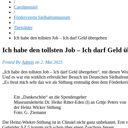
/
Carolinensiel
/
Förderverein Sielhafenmuseum
/
Titelsilider
/
Ich habe den tollsten Job – Ich darf Geld übergeben
Ich habe den tollsten Job – Ich darf Geld 
Posted By
Admin
on 2. Mai 2025
„Ich habe den tollsten Job – Ich darf Geld übergeben“, mit diesen Wort
Und es war ein wirklich erfreulicher Besuch im Deutschen Sielhafen
„Es freut mich sehr das wir als Stiftung erstmalig dem dem Förderkre
Ein „Dankeschön“ an die Spendengeber
Museumsleiterin Dr. Heike Ritter-Eden (l) an Gritje Peters von
der Heinz Wicker Stiftung
Foto: G. Ziemann
Die Heinz-Wieker-Stiftung ist in Clinsiel nicht ganz unbekannt. Erst 
Gebrüder AZ:5 konnte sich schon über einen Zuschuss freuen.