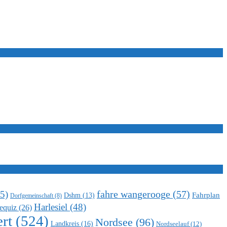
5)
fahre wangerooge
(57)
Fahrplan
Dshm
(13)
Dorfgemeinschaft
(8)
Harlesiel
(48)
equiz
(26)
rt
(524)
Nordsee
(96)
Landkreis
(16)
Nordseelauf
(12)