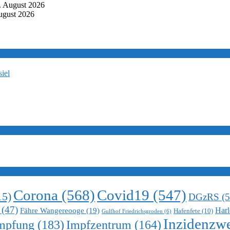
. August 2026
ugust 2026
iel
Corona
(568)
Covid19
(547)
15)
DGzRS
(5
(47)
Harl
Fähre Wangereooge
(19)
Hafenfete
(10)
Gulfhof Friedrichsgroden
(6)
Inzidenzwe
mpfung
(183)
Impfzentrum
(164)