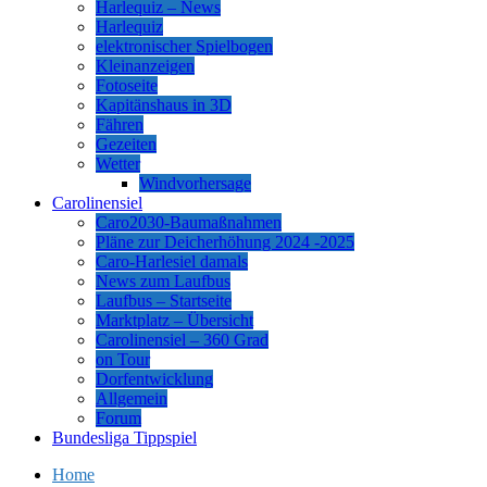
Harlequiz – News
Harlequiz
elektronischer Spielbogen
Kleinanzeigen
Fotoseite
Kapitänshaus in 3D
Fähren
Gezeiten
Wetter
Windvorhersage
Carolinensiel
Caro2030-Baumaßnahmen
Pläne zur Deicherhöhung 2024 -2025
Caro-Harlesiel damals
News zum Laufbus
Laufbus – Startseite
Marktplatz – Übersicht
Carolinensiel – 360 Grad
on Tour
Dorfentwicklung
Allgemein
Forum
Bundesliga Tippspiel
Home