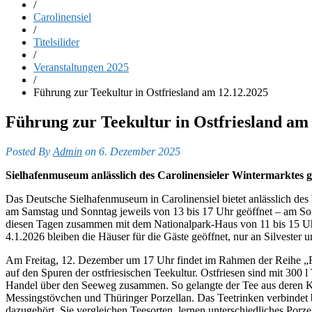
/
Carolinensiel
/
Titelsilider
/
Veranstaltungen 2025
/
Führung zur Teekultur in Ostfriesland am 12.12.2025
Führung zur Teekultur in Ostfriesland am
Posted By
Admin
on 6. Dezember 2025
Sielhafenmuseum anlässlich des Carolinensieler Wintermarktes g
Das Deutsche Sielhafenmuseum in Carolinensiel bietet anlässlich de
am Samstag und Sonntag jeweils von 13 bis 17 Uhr geöffnet – am Sonn
diesen Tagen zusammen mit dem Nationalpark-Haus von 11 bis 15 Uhr
4.1.2026 bleiben die Häuser für die Gäste geöffnet, nur an Silvester u
Am Freitag, 12. Dezember um 17 Uhr findet im Rahmen der Reihe „Fre
auf den Spuren der ostfriesischen Teekultur. Ostfriesen sind mit 300
Handel über den Seeweg zusammen. So gelangte der Tee aus deren Kolo
Messingstövchen und Thüringer Porzellan. Das Teetrinken verbindet bi
dazugehört. Sie vergleichen Teesorten, lernen unterschiedliches Porz