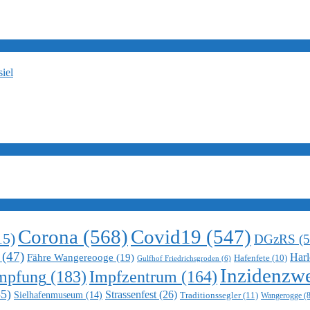
iel
Corona
(568)
Covid19
(547)
15)
DGzRS
(5
(47)
Harl
Fähre Wangereooge
(19)
Hafenfete
(10)
Gulfhof Friedrichsgroden
(6)
Inzidenzwe
mpfung
(183)
Impfzentrum
(164)
5)
Strassenfest
(26)
Sielhafenmuseum
(14)
Traditionssegler
(11)
Wangerogge
(8