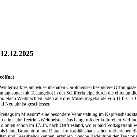
 12.12.2025
eöffnet
s Wintermarktes am Museumshafen Carolinensiel besondere Öffnungszei
tag sogar mit Teeangebot in der Schifferkneipe durch die ehrenamtlic
. Nach Weihnachten laden alle drei Museumsgebäude von 11 bis 17 Uh
nd Neujahr ist geschlossen.
itags im Museum“ eine besondere Veranstaltung im Kapitänshaus statt
 l Tee im Jahr Teetrink-Weltmeister. Das hängt mit der kulturellen Ver
nien schon im 17. Jh. nach Ostfriesland, wo er bald Volksgetränk wur
s heute Brauchtum und Ritual. Im Kapitänshaus sehen und erleben die G
ellan und Teezubehör kennen, erfahren, welche Bedeutung der Tee vor a