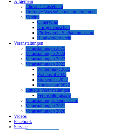
Allgemein
Clinsiel’s Gästebuch
Umfrage: Was sollte man unternehmen
Vereine
ClinerWind
Dorfgemeinschaft
Förderverein Sielhafenmuseum
Handwerkerverein
Veranstaltungen
Veranstaltungen 2025
Veranstaltungen 2024
Veranstaltungen 2023
Veranstaltungen 2022
Wintermarkt 2022
Wattensail 2022
Straßenfest 2022
Nordseelauf 2022
aktuelle Veranstaltungen
Veranstaltungsorte
Veranstaltungskalender-Caro
Veranstaltungen 2021
Veranstaltungen 2020
Videos
Facebook
Service