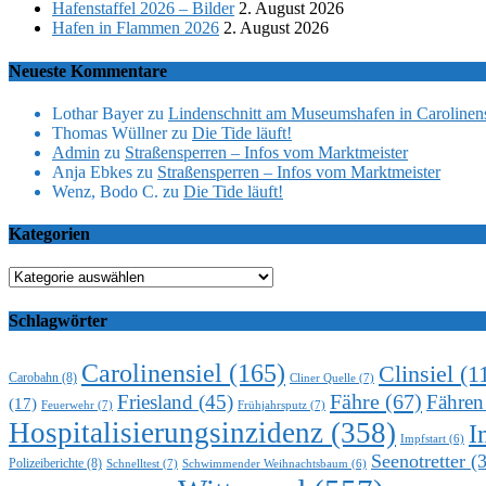
Hafenstaffel 2026 – Bilder
2. August 2026
Hafen in Flammen 2026
2. August 2026
Neueste Kommentare
Lothar Bayer
zu
Lindenschnitt am Museumshafen in Carolinens
Thomas Wüllner
zu
Die Tide läuft!
Admin
zu
Straßensperren – Infos vom Marktmeister
Anja Ebkes
zu
Straßensperren – Infos vom Marktmeister
Wenz, Bodo C.
zu
Die Tide läuft!
Kategorien
Kategorien
Schlagwörter
Carolinensiel
(165)
Clinsiel
(1
Carobahn
(8)
Cliner Quelle
(7)
Fähre
(67)
Friesland
(45)
Fähren
(17)
Feuerwehr
(7)
Frühjahrsputz
(7)
Hospitalisierungsinzidenz
(358)
I
Impfstart
(6)
Seenotretter
(3
Polizeiberichte
(8)
Schnelltest
(7)
Schwimmender Weihnachtsbaum
(6)