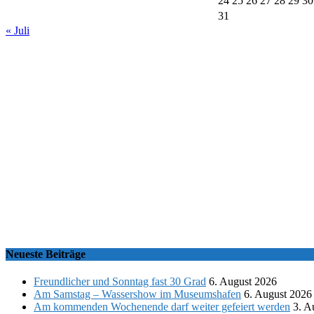
24
25
26
27
28
29
30
31
« Juli
Neueste Beiträge
Freundlicher und Sonntag fast 30 Grad
6. August 2026
Am Samstag – Wassershow im Museumshafen
6. August 2026
Am kommenden Wochenende darf weiter gefeiert werden
3. A