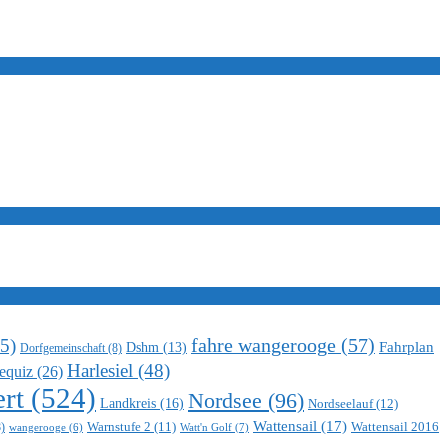
5)
fahre wangerooge
(57)
Fahrplan
Dshm
(13)
Dorfgemeinschaft
(8)
Harlesiel
(48)
equiz
(26)
rt
(524)
Nordsee
(96)
Landkreis
(16)
Nordseelauf
(12)
Wattensail
(17)
Warnstufe 2
(11)
Wattensail 2016
)
Watt'n Golf
(7)
wangerooge
(6)