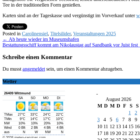
Tee in der traditionellen Form genießen.
Karten sind an der Tageskasse und vergünstigt im Vorverkauf unter
w
Posted in
Carolinensiel
,
Titelsilider
,
Veranstaltungen 2025
Post
←
Ab heute wieder im Museumshafen
Bestattungsschiff kommt am Nikolaustag auf Sandbank vor Juist fest
navigation
Schreibe einen Kommentar
Du musst
angemeldet
sein, um einen Kommentar abzugeben.
Wetter
-
August 2026
M
D
M
D
F
S
S
1
2
3
4
5
6
7
8
9
10
11
12
13
14
15
16
17
18
19
20
21
22
23