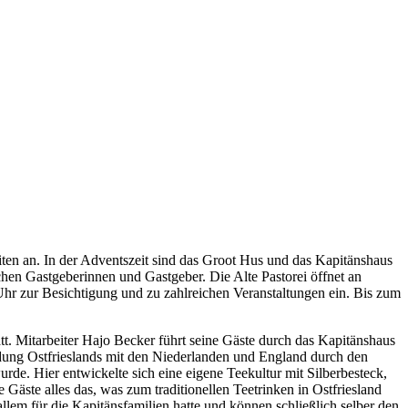
ten an. In der Adventszeit sind das Groot Hus und das Kapitänshaus
hen Gastgeberinnen und Gastgeber. Die Alte Pastorei öffnet an
r zur Besichtigung und zu zahlreichen Veranstaltungen ein. Bis zum
. Mitarbeiter Hajo Becker führt seine Gäste durch das Kapitänshaus
bindung Ostfrieslands mit den Niederlanden und England durch den
de. Hier entwickelte sich eine eigene Teekultur mit Silberbesteck,
äste alles das, was zum traditionellen Teetrinken in Ostfriesland
llem für die Kapitänsfamilien hatte und können schließlich selber den