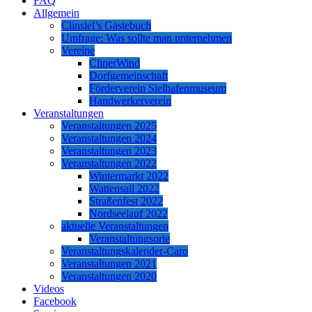
FAQ
Allgemein
Clinsiel’s Gästebuch
Umfrage: Was sollte man unternehmen
Vereine
ClinerWind
Dorfgemeinschaft
Förderverein Sielhafenmuseum
Handwerkerverein
Veranstaltungen
Veranstaltungen 2025
Veranstaltungen 2024
Veranstaltungen 2023
Veranstaltungen 2022
Wintermarkt 2022
Wattensail 2022
Straßenfest 2022
Nordseelauf 2022
aktuelle Veranstaltungen
Veranstaltungsorte
Veranstaltungskalender-Caro
Veranstaltungen 2021
Veranstaltungen 2020
Videos
Facebook