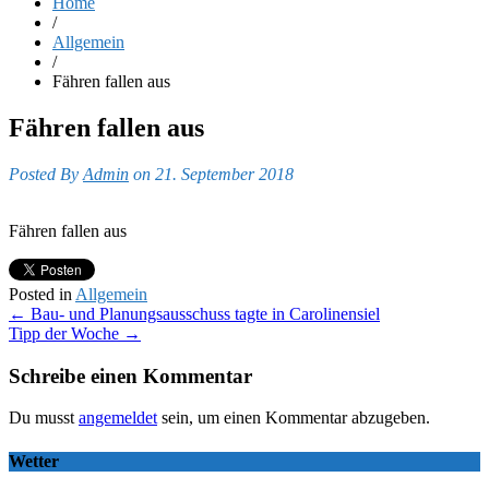
Home
/
Allgemein
/
Fähren fallen aus
Fähren fallen aus
Posted By
Admin
on 21. September 2018
Fähren fallen aus
Posted in
Allgemein
Post
←
Bau- und Planungsausschuss tagte in Carolinensiel
Tipp der Woche
→
navigation
Schreibe einen Kommentar
Du musst
angemeldet
sein, um einen Kommentar abzugeben.
Wetter