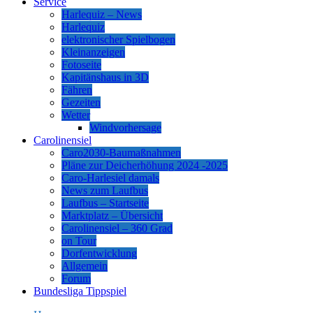
Service
Harlequiz – News
Harlequiz
elektronischer Spielbogen
Kleinanzeigen
Fotoseite
Kapitänshaus in 3D
Fähren
Gezeiten
Wetter
Windvorhersage
Carolinensiel
Caro2030-Baumaßnahmen
Pläne zur Deicherhöhung 2024 -2025
Caro-Harlesiel damals
News zum Laufbus
Laufbus – Startseite
Marktplatz – Übersicht
Carolinensiel – 360 Grad
on Tour
Dorfentwicklung
Allgemein
Forum
Bundesliga Tippspiel