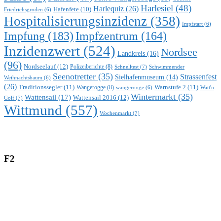
Harlesiel
(48)
Harlequiz
(26)
Hafenfete
(10)
Friedrichsgroden
(6)
Hospitalisierungsinzidenz
(358)
Impfstart
(6)
Impfung
(183)
Impfzentrum
(164)
Inzidenzwert
(524)
Nordsee
Landkreis
(16)
(96)
Nordseelauf
(12)
Polizeiberichte
(8)
Schnelltest
(7)
Schwimmender
Seenotretter
(35)
Strassenfest
Sielhafenmuseum
(14)
Weihnachtsbaum
(6)
(26)
Traditionssegler
(11)
Warnstufe 2
(11)
Wangerogge
(8)
Watt'n
wangerooge
(6)
Wintermarkt
(35)
Wattensail
(17)
Wattensail 2016
(12)
Golf
(7)
Wittmund
(557)
Wochenmarkt
(7)
F2