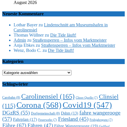
August 2026
Neueste Kommentare
Lothar Bayer
zu
Lindenschnitt am Museumshafen in
Carolinensiel
Thomas Wüllner
zu
Die Tide läuft!
Admin
zu
Straßensperren – Infos vom Marktmeister
Anja Ebkes
zu
Straßensperren – Infos vom Marktmeister
Wenz, Bodo C.
zu
Die Tide läuft!
Kategorien
Kategorien
Schlagwörter
Carolinensiel
(165)
Clinsiel
Carobahn
(8)
Cliner Quelle
(7)
Corona
(568)
Covid19
(547)
(115)
DGzRS
(55)
fahre wangerooge
Dshm
(13)
Dorfgemeinschaft
(8)
(57)
Friesland
(45)
Fahrplan
(17)
Feuerwehr
(7)
Frühjahrsputz
(7)
Fähre
(67)
Fähren
(47)
Fähre Wangereooge
(19)
Gulfhof