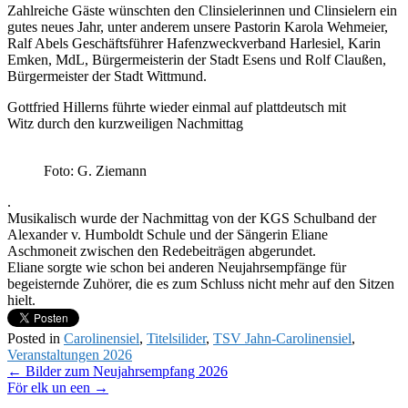
Zahlreiche Gäste wünschten den Clinsielerinnen und Clinsielern ein
gutes neues Jahr, unter anderem unsere Pastorin Karola Wehmeier,
Ralf Abels Geschäftsführer Hafenzweckverband Harlesiel, Karin
Emken, MdL, Bürgermeisterin der Stadt Esens und Rolf Claußen,
Bürgermeister der Stadt Wittmund.
Gottfried Hillerns führte wieder einmal auf plattdeutsch mit
Witz durch den kurzweiligen Nachmittag
Foto: G. Ziemann
.
Musikalisch wurde der Nachmittag von der KGS Schulband der
Alexander v. Humboldt Schule und der Sängerin Eliane
Aschmoneit zwischen den Redebeiträgen abgerundet.
Eliane sorgte wie schon bei anderen Neujahrsempfänge für
begeisternde Zuhörer, die es zum Schluss nicht mehr auf den Sitzen
hielt.
Posted in
Carolinensiel
,
Titelsilider
,
TSV Jahn-Carolinensiel
,
Veranstaltungen 2026
Post
←
Bilder zum Neujahrsempfang 2026
För elk un een
→
navigation