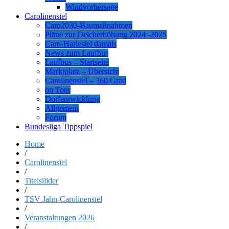
Windvorhersage
Carolinensiel
Caro2030-Baumaßnahmen
Pläne zur Deicherhöhung 2024 -2025
Caro-Harlesiel damals
News zum Laufbus
Laufbus – Startseite
Marktplatz – Übersicht
Carolinensiel – 360 Grad
on Tour
Dorfentwicklung
Allgemein
Forum
Bundesliga Tippspiel
Home
/
Carolinensiel
/
Titelsilider
/
TSV Jahn-Carolinensiel
/
Veranstaltungen 2026
/