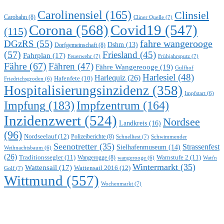
Carolinensiel
(165)
Clinsiel
Carobahn
(8)
Cliner Quelle
(7)
Corona
(568)
Covid19
(547)
(115)
DGzRS
(55)
fahre wangerooge
Dshm
(13)
Dorfgemeinschaft
(8)
(57)
Friesland
(45)
Fahrplan
(17)
Feuerwehr
(7)
Frühjahrsputz
(7)
Fähre
(67)
Fähren
(47)
Fähre Wangereooge
(19)
Gulfhof
Harlesiel
(48)
Harlequiz
(26)
Hafenfete
(10)
Friedrichsgroden
(6)
Hospitalisierungsinzidenz
(358)
Impfstart
(6)
Impfung
(183)
Impfzentrum
(164)
Inzidenzwert
(524)
Nordsee
Landkreis
(16)
(96)
Nordseelauf
(12)
Polizeiberichte
(8)
Schnelltest
(7)
Schwimmender
Seenotretter
(35)
Strassenfest
Sielhafenmuseum
(14)
Weihnachtsbaum
(6)
(26)
Traditionssegler
(11)
Warnstufe 2
(11)
Wangerogge
(8)
Watt'n
wangerooge
(6)
Wintermarkt
(35)
Wattensail
(17)
Wattensail 2016
(12)
Golf
(7)
Wittmund
(557)
Wochenmarkt
(7)