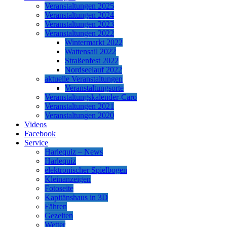
Veranstaltungen 2025
Veranstaltungen 2024
Veranstaltungen 2023
Veranstaltungen 2022
Wintermarkt 2022
Wattensail 2022
Straßenfest 2022
Nordseelauf 2022
aktuelle Veranstaltungen
Veranstaltungsorte
Veranstaltungskalender-Caro
Veranstaltungen 2021
Veranstaltungen 2020
Videos
Facebook
Service
Harlequiz – News
Harlequiz
elektronischer Spielbogen
Kleinanzeigen
Fotoseite
Kapitänshaus in 3D
Fähren
Gezeiten
Wetter