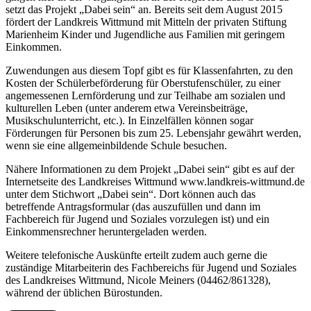
setzt das Projekt „Dabei sein“ an. Bereits seit dem August 2015
fördert der Landkreis Wittmund mit Mitteln der privaten Stiftung
Marienheim Kinder und Jugendliche aus Familien mit geringem
Einkommen.
Zuwendungen aus diesem Topf gibt es für Klassenfahrten, zu den
Kosten der Schülerbeförderung für Oberstufenschüler, zu einer
angemessenen Lernförderung und zur Teilhabe am sozialen und
kulturellen Leben (unter anderem etwa Vereinsbeiträge,
Musikschulunterricht, etc.). In Einzelfällen können sogar
Förderungen für Personen bis zum 25. Lebensjahr gewährt werden,
wenn sie eine allgemeinbildende Schule besuchen.
Nähere Informationen zu dem Projekt „Dabei sein“ gibt es auf der
Internetseite des Landkreises Wittmund www.landkreis-wittmund.de
unter dem Stichwort „Dabei sein“. Dort können auch das
betreffende Antragsformular (das auszufüllen und dann im
Fachbereich für Jugend und Soziales vorzulegen ist) und ein
Einkommensrechner heruntergeladen werden.
Weitere telefonische Auskünfte erteilt zudem auch gerne die
zuständige Mitarbeiterin des Fachbereichs für Jugend und Soziales
des Landkreises Wittmund, Nicole Meiners (04462/861328),
während der üblichen Bürostunden.