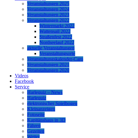
Veranstaltungen 2025
Veranstaltungen 2024
Veranstaltungen 2023
Veranstaltungen 2022
Wintermarkt 2022
Wattensail 2022
Straßenfest 2022
Nordseelauf 2022
aktuelle Veranstaltungen
Veranstaltungsorte
Veranstaltungskalender-Caro
Veranstaltungen 2021
Veranstaltungen 2020
Videos
Facebook
Service
Harlequiz – News
Harlequiz
elektronischer Spielbogen
Kleinanzeigen
Fotoseite
Kapitänshaus in 3D
Fähren
Gezeiten
Wetter