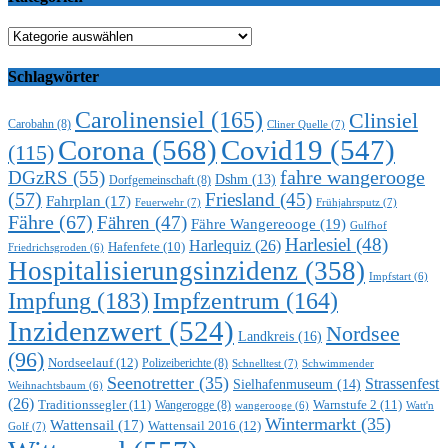
Kategorien
Schlagwörter
Carolinensiel
(165)
Clinsiel
Carobahn
(8)
Cliner Quelle
(7)
Corona
(568)
Covid19
(547)
(115)
DGzRS
(55)
fahre wangerooge
Dshm
(13)
Dorfgemeinschaft
(8)
(57)
Friesland
(45)
Fahrplan
(17)
Feuerwehr
(7)
Frühjahrsputz
(7)
Fähre
(67)
Fähren
(47)
Fähre Wangereooge
(19)
Gulfhof
Harlesiel
(48)
Harlequiz
(26)
Hafenfete
(10)
Friedrichsgroden
(6)
Hospitalisierungsinzidenz
(358)
Impfstart
(6)
Impfung
(183)
Impfzentrum
(164)
Inzidenzwert
(524)
Nordsee
Landkreis
(16)
(96)
Nordseelauf
(12)
Polizeiberichte
(8)
Schnelltest
(7)
Schwimmender
Seenotretter
(35)
Strassenfest
Sielhafenmuseum
(14)
Weihnachtsbaum
(6)
(26)
Traditionssegler
(11)
Warnstufe 2
(11)
Wangerogge
(8)
Watt'n
wangerooge
(6)
Wintermarkt
(35)
Wattensail
(17)
Wattensail 2016
(12)
Golf
(7)