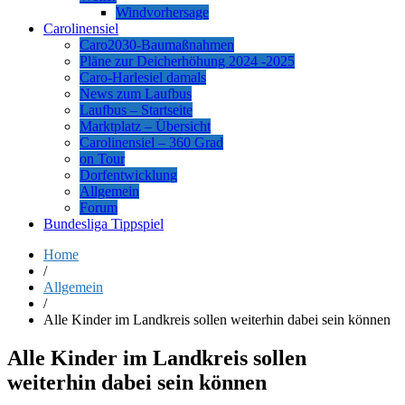
Windvorhersage
Carolinensiel
Caro2030-Baumaßnahmen
Pläne zur Deicherhöhung 2024 -2025
Caro-Harlesiel damals
News zum Laufbus
Laufbus – Startseite
Marktplatz – Übersicht
Carolinensiel – 360 Grad
on Tour
Dorfentwicklung
Allgemein
Forum
Bundesliga Tippspiel
Home
/
Allgemein
/
Alle Kinder im Landkreis sollen weiterhin dabei sein können
Alle Kinder im Landkreis sollen
weiterhin dabei sein können