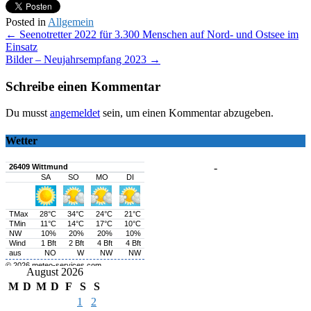
Posted in
Allgemein
Post
←
Seenotretter 2022 für 3.300 Menschen auf Nord- und Ostsee im
Einsatz
navigation
Bilder – Neujahrsempfang 2023
→
Schreibe einen Kommentar
Du musst
angemeldet
sein, um einen Kommentar abzugeben.
Wetter
-
August 2026
M
D
M
D
F
S
S
1
2