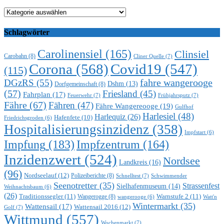
Kategorien
Schlagwörter
Carolinensiel
(165)
Clinsiel
Carobahn
(8)
Cliner Quelle
(7)
Corona
(568)
Covid19
(547)
(115)
DGzRS
(55)
fahre wangerooge
Dshm
(13)
Dorfgemeinschaft
(8)
(57)
Friesland
(45)
Fahrplan
(17)
Feuerwehr
(7)
Frühjahrsputz
(7)
Fähre
(67)
Fähren
(47)
Fähre Wangereooge
(19)
Gulfhof
Harlesiel
(48)
Harlequiz
(26)
Hafenfete
(10)
Friedrichsgroden
(6)
Hospitalisierungsinzidenz
(358)
Impfstart
(6)
Impfung
(183)
Impfzentrum
(164)
Inzidenzwert
(524)
Nordsee
Landkreis
(16)
(96)
Nordseelauf
(12)
Polizeiberichte
(8)
Schnelltest
(7)
Schwimmender
Seenotretter
(35)
Strassenfest
Sielhafenmuseum
(14)
Weihnachtsbaum
(6)
(26)
Traditionssegler
(11)
Warnstufe 2
(11)
Wangerogge
(8)
Watt'n
wangerooge
(6)
Wintermarkt
(35)
Wattensail
(17)
Wattensail 2016
(12)
Golf
(7)
Wittmund
(557)
Wochenmarkt
(7)