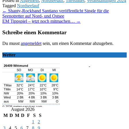
Posted in
Allgemein
,
Nordseelauf
,
Titelsilider
,
Veranstaltungen 2024
Tagged
Nordseelauf
Post
←
Shanty-Rockband Santiano veröffentlicht Single für die
Seenotretter auf Nord- und Ostsee
navigation
EM Tippspiel – jetzt noch mitmachen…
→
Schreibe einen Kommentar
Du musst
angemeldet
sein, um einen Kommentar abzugeben.
Wetter
-
August 2026
M
D
M
D
F
S
S
1
2
3
4
5
6
7
8
9