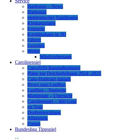
Service
Harlequiz – News
Harlequiz
elektronischer Spielbogen
Kleinanzeigen
Fotoseite
Kapitänshaus in 3D
Fähren
Gezeiten
Wetter
Windvorhersage
Carolinensiel
Caro2030-Baumaßnahmen
Pläne zur Deicherhöhung 2024 -2025
Caro-Harlesiel damals
News zum Laufbus
Laufbus – Startseite
Marktplatz – Übersicht
Carolinensiel – 360 Grad
on Tour
Dorfentwicklung
Allgemein
Forum
Bundesliga Tippspiel