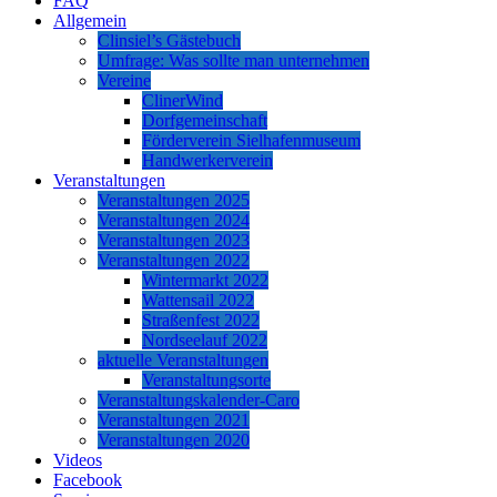
FAQ
Allgemein
Clinsiel’s Gästebuch
Umfrage: Was sollte man unternehmen
Vereine
ClinerWind
Dorfgemeinschaft
Förderverein Sielhafenmuseum
Handwerkerverein
Veranstaltungen
Veranstaltungen 2025
Veranstaltungen 2024
Veranstaltungen 2023
Veranstaltungen 2022
Wintermarkt 2022
Wattensail 2022
Straßenfest 2022
Nordseelauf 2022
aktuelle Veranstaltungen
Veranstaltungsorte
Veranstaltungskalender-Caro
Veranstaltungen 2021
Veranstaltungen 2020
Videos
Facebook