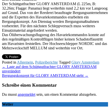
Der Schüttgutfrachter GLORY AMSTERDAM (L 225m, B:
32,26m; Flagge: Panama) liegt weiterhin rund 2,2 km vor Langeoog
auf Grund. Das von der Reederei beauftragte Bergungsunternehmen
und die Experten des Havariekommandos erarbeiten ein
Bergungskonzept. Am Dienstag werden Bergungsmaßnahmen
vorbereitet. Für den nächsten Schleppversuch muss weiteres
Einsatzmaterial angefordert werden.
Das Ölüberwachungsflugzeug des Havariekommandos konnte auf
den regelmäßigen Kontrollflügen bisher keinen Schadstoffaustritt
am Havaristen feststellen. Der Hochseeschlepper NORDIC und das
Mehrzweckschiff MELLUM sind weiterhin vor Ort.
Posted in
Allgemein
,
Polizeiberichte
Tagged
Glory Amsterdam
Post
←
Lage auf dem Schüttgutfrachter GLORY AMSTERDAM
unverändert
navigation
Bergungskonzept für GLORY AMSTERDAM steht
→
Schreibe einen Kommentar
Du musst
angemeldet
sein, um einen Kommentar abzugeben.
Wetter