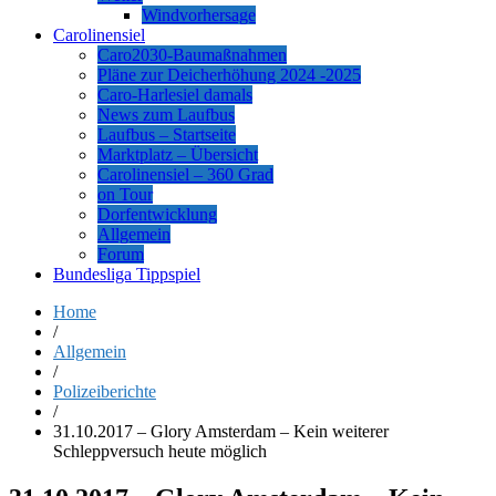
Windvorhersage
Carolinensiel
Caro2030-Baumaßnahmen
Pläne zur Deicherhöhung 2024 -2025
Caro-Harlesiel damals
News zum Laufbus
Laufbus – Startseite
Marktplatz – Übersicht
Carolinensiel – 360 Grad
on Tour
Dorfentwicklung
Allgemein
Forum
Bundesliga Tippspiel
Home
/
Allgemein
/
Polizeiberichte
/
31.10.2017 – Glory Amsterdam – Kein weiterer
Schleppversuch heute möglich