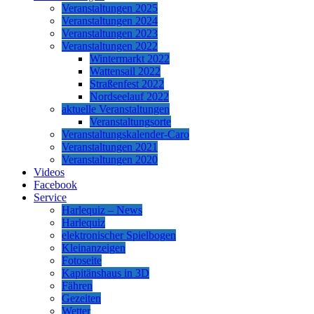
Veranstaltungen 2025
Veranstaltungen 2024
Veranstaltungen 2023
Veranstaltungen 2022
Wintermarkt 2022
Wattensail 2022
Straßenfest 2022
Nordseelauf 2022
aktuelle Veranstaltungen
Veranstaltungsorte
Veranstaltungskalender-Caro
Veranstaltungen 2021
Veranstaltungen 2020
Videos
Facebook
Service
Harlequiz – News
Harlequiz
elektronischer Spielbogen
Kleinanzeigen
Fotoseite
Kapitänshaus in 3D
Fähren
Gezeiten
Wetter