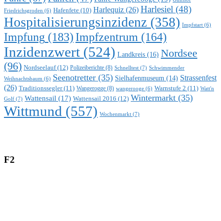
Harlesiel
(48)
Harlequiz
(26)
Hafenfete
(10)
Friedrichsgroden
(6)
Hospitalisierungsinzidenz
(358)
Impfstart
(6)
Impfung
(183)
Impfzentrum
(164)
Inzidenzwert
(524)
Nordsee
Landkreis
(16)
(96)
Nordseelauf
(12)
Polizeiberichte
(8)
Schnelltest
(7)
Schwimmender
Seenotretter
(35)
Strassenfest
Sielhafenmuseum
(14)
Weihnachtsbaum
(6)
(26)
Traditionssegler
(11)
Warnstufe 2
(11)
Wangerogge
(8)
Watt'n
wangerooge
(6)
Wintermarkt
(35)
Wattensail
(17)
Wattensail 2016
(12)
Golf
(7)
Wittmund
(557)
Wochenmarkt
(7)
F2