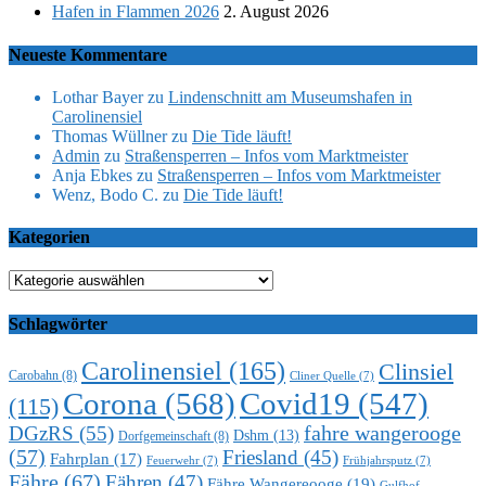
Hafen in Flammen 2026
2. August 2026
Neueste Kommentare
Lothar Bayer
zu
Lindenschnitt am Museumshafen in
Carolinensiel
Thomas Wüllner
zu
Die Tide läuft!
Admin
zu
Straßensperren – Infos vom Marktmeister
Anja Ebkes
zu
Straßensperren – Infos vom Marktmeister
Wenz, Bodo C.
zu
Die Tide läuft!
Kategorien
Kategorien
Schlagwörter
Carolinensiel
(165)
Clinsiel
Carobahn
(8)
Cliner Quelle
(7)
Corona
(568)
Covid19
(547)
(115)
DGzRS
(55)
fahre wangerooge
Dshm
(13)
Dorfgemeinschaft
(8)
(57)
Friesland
(45)
Fahrplan
(17)
Feuerwehr
(7)
Frühjahrsputz
(7)
Fähre
(67)
Fähren
(47)
Fähre Wangereooge
(19)
Gulfhof