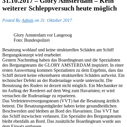
31.10.2017 – Glory Amsterdam – Kein
weiterer Schleppversuch heute möglich
Posted By
Admin
on 31. Oktober 2017
Glory Amsterdam vor Langeoog
Foto: Bundespolizei
Besatzung wohlauf und keine strukturellen Schäden am Schiff
Bergungskonzept wird erarbeitet
Gestern Nachmittag haben das Boardingteam und die Spezialisten
des Bergungsteams die GLORY AMSTERDAM inspiziert. In einer
ersten Auswertung kommen Spezialisten zu dem Ergebnis, dass das
Schiff derzeit keine erkennbaren strukturellen Schäden aufweist. Ein
technischer Defekt an der Ruderanlage wurde untersucht. Die
Benutzung des Ruders ist derzeit nicht möglich. Ein Mechaniker ist
im Auftrag der Reederei auf dem Weg zum Havaristen; er wird
versuchen die Ruderanlage zu reparieren.
Das Verletztenversorgungsteam (VVT) hat die Besatzung ärztlich
betreut. Die Besatzungsmitglieder haben keine gesundheitlichen
Beschwerden und bleiben an Bord des Havaristen. Das VVT hat
das Schiff inzwischen verlassen. Ein Spezialist des Bergungsteams
bleibt ebenfalls an Bord. Das zusätzliche Boardingteam wurde aus
dem Einsatz entlassen.