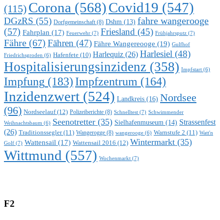
Corona
(568)
Covid19
(547)
(115)
DGzRS
(55)
fahre wangerooge
Dshm
(13)
Dorfgemeinschaft
(8)
(57)
Friesland
(45)
Fahrplan
(17)
Feuerwehr
(7)
Frühjahrsputz
(7)
Fähre
(67)
Fähren
(47)
Fähre Wangereooge
(19)
Gulfhof
Harlesiel
(48)
Harlequiz
(26)
Hafenfete
(10)
Friedrichsgroden
(6)
Hospitalisierungsinzidenz
(358)
Impfstart
(6)
Impfung
(183)
Impfzentrum
(164)
Inzidenzwert
(524)
Nordsee
Landkreis
(16)
(96)
Nordseelauf
(12)
Polizeiberichte
(8)
Schnelltest
(7)
Schwimmender
Seenotretter
(35)
Strassenfest
Sielhafenmuseum
(14)
Weihnachtsbaum
(6)
(26)
Traditionssegler
(11)
Warnstufe 2
(11)
Wangerogge
(8)
Watt'n
wangerooge
(6)
Wintermarkt
(35)
Wattensail
(17)
Wattensail 2016
(12)
Golf
(7)
Wittmund
(557)
Wochenmarkt
(7)
F2