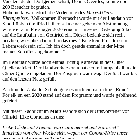
Vorsitzende der Dorfgemeinschaft, Dennis Geerdes, konnte über
200 Besucher begrüßen.
Höhepunkt war jedoch die Verleihung des
Marie-Ulfers-
Ehrenpreises.
Vollkommen überrascht wurde mit der Laudatio von
Sibo Lübben Gottfried Hillerns. In einer geheimen Abstimmung
wurde er zum Preisträger 2020 ernannt. In seiner Rede ging Sibo
auf die Laufbahn von Gottfried ein. Dieser bedankte sich recht
herzlich, wies aber darauf hin das dies: “Bitte kein Preis für sein
Lebenswerk sein soll. Ich bin doch gerade erstmal in der Mitte
meines Schaffes angekommen.”
Im
Februar
wurde noch einmal richtig Karneval in der Cliner
Quelle gefeiert. Der Handwerkerverein hatte zum Lumpenball in die
Cliner Quelle eingeladen. Der Zuspruch war riesig. Der Saal war bis
auf den letzten Platz gefüllt.
Auch in der Aula der Schule ging es noch einmal richtig „Rund“.
För elk un een 2020 stand auf dem Programm und wurde gebührend
gefeiert.
Mit dieser Nachricht im
März
wandte sich der Ortsvorsteher von
Clinsiel, Eike Cornelius an uns:
Liebe Gäste und Freunde von Carolinensiel und Harlesiel“
Innerhalb von einer Woche sieht wegen der Corona-Krise unser
gesamtes Leben komplett anders aus.