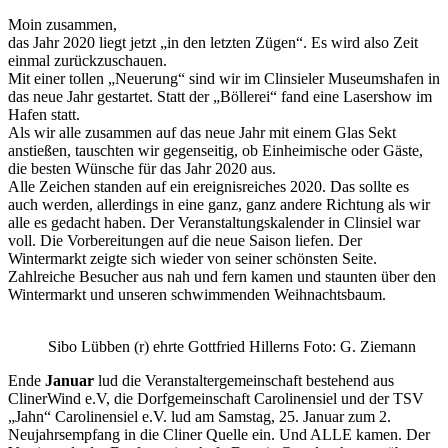
Moin zusammen,
das Jahr 2020 liegt jetzt „in den letzten Zügen“. Es wird also Zeit
einmal zurückzuschauen.
Mit einer tollen „Neuerung“ sind wir im Clinsieler Museumshafen in
das neue Jahr gestartet. Statt der „Böllerei“ fand eine Lasershow im
Hafen statt.
Als wir alle zusammen auf das neue Jahr mit einem Glas Sekt
anstießen, tauschten wir gegenseitig, ob Einheimische oder Gäste,
die besten Wünsche für das Jahr 2020 aus.
Alle Zeichen standen auf ein ereignisreiches 2020. Das sollte es
auch werden, allerdings in eine ganz, ganz andere Richtung als wir
alle es gedacht haben. Der Veranstaltungskalender in Clinsiel war
voll. Die Vorbereitungen auf die neue Saison liefen. Der
Wintermarkt zeigte sich wieder von seiner schönsten Seite.
Zahlreiche Besucher aus nah und fern kamen und staunten über den
Wintermarkt und unseren schwimmenden Weihnachtsbaum.
Sibo Lübben (r) ehrte Gottfried Hillerns Foto: G. Ziemann
Ende
Januar
lud die Veranstaltergemeinschaft bestehend aus
ClinerWind e.V, die Dorfgemeinschaft Carolinensiel und der TSV
„Jahn“ Carolinensiel e.V. lud am Samstag, 25. Januar zum 2.
Neujahrsempfang in die Cliner Quelle ein. Und ALLE kamen. Der