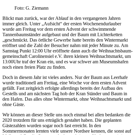
Foto: G. Ziemann
Blickt man zurück, war der Ablauf in den vergangenen Jahren
immer gleich. Unter „Aufsicht“ der ersten Wochenendurlauber
wurde am Freitag vor dem ersten Advent der schwimmende
Tannenbaumständer aufgebaut und der Baum mit Lichterketten
„geschmückt. Das örtliche Gewerbe hatte bereits den Wintermarkt
eröffnet und die Zahl der Besucher nahm mit jeder Minute zu. Am
Samstag Punkt 12:00 Uhr eröffnete dann auch die Weihnachts­baum­
gemeinschaft Carolinensiel e.V. ihren kleinen Weihnachtsmarkt, um
13:00Uhr traf der Kran ein, und es war schwer am Museumshafen
noch einen freien Platz zu finden.
Doch in diesem Jahr ist vieles anders. Nur der Baum aus Leerhafe
wurde traditionell am Freitag, eine Woche vor dem ersten Advent
gefällt. Fast zeitgleich erfolgte allerdings bereits der Aufbau des
Gestells und am nächsten Tag hob der Kran Ständer und Baum in
den Hafen. Das alles ohne Wintermarkt, ohne Weihnachtsmarkt und
ohne Gäste.
Wir können an dieser Stelle uns noch einmal bei allen bedanken die
2020 trotzdem für uns erträglich gestaltet haben. Die geplanten
Gästezahlen wurden sogar noch fast erreicht. In den
Sommermonaten lernten viele unsere Nordsee kennen, die sonst auf