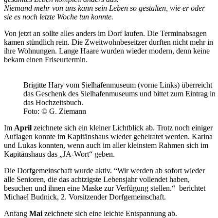
Niemand mehr von uns kann sein Leben so gestalten, wie er oder
sie es noch letzte Woche tun konnte.
Von jetzt an sollte alles anders im Dorf laufen. Die Terminabsagen
kamen stündlich rein. Die Zweitwohnbeseitzer durften nicht mehr in
ihre Wohnungen. Lange Haare wurden wieder modern, denn keine
bekam einen Friseurtermin.
Brigitte Hary vom Sielhafenmuseum (vorne Links) überreicht
das Geschenk des Sielhafenmuseums und bittet zum Eintrag in
das Hochzeitsbuch.
Foto: © G. Ziemann
Im
April
zeichnete sich ein kleiner Lichtblick ab. Trotz noch einiger
Auflagen konnte im Kapitänshaus wieder geheiratet werden. Karina
und Lukas konnten, wenn auch im aller kleinstem Rahmen sich im
Kapitänshaus das „JA-Wort“ geben.
Die Dorfgemeinschaft wurde aktiv. “Wir werden ab sofort wieder
alle Senioren, die das achtzigste Lebensjahr vollendet haben,
besuchen und ihnen eine Maske zur Verfügung stellen.“ berichtet
Michael Budnick, 2. Vorsitzender Dorfgemeinschaft.
Anfang
Mai
zeichnete sich eine leichte Entspannung ab.