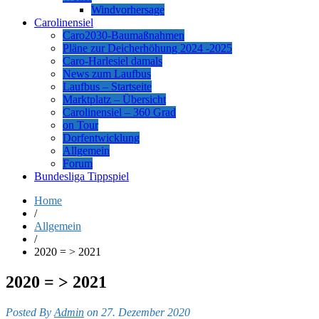
Windvorhersage
Carolinensiel
Caro2030-Baumaßnahmen
Pläne zur Deicherhöhung 2024 -2025
Caro-Harlesiel damals
News zum Laufbus
Laufbus – Startseite
Marktplatz – Übersicht
Carolinensiel – 360 Grad
on Tour
Dorfentwicklung
Allgemein
Forum
Bundesliga Tippspiel
Home
/
Allgemein
/
2020 = > 2021
2020 = > 2021
Posted By
Admin
on 27. Dezember 2020