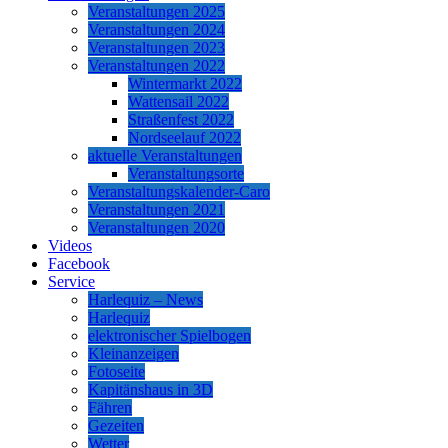
Veranstaltungen 2025
Veranstaltungen 2024
Veranstaltungen 2023
Veranstaltungen 2022
Wintermarkt 2022
Wattensail 2022
Straßenfest 2022
Nordseelauf 2022
aktuelle Veranstaltungen
Veranstaltungsorte
Veranstaltungskalender-Caro
Veranstaltungen 2021
Veranstaltungen 2020
Videos
Facebook
Service
Harlequiz – News
Harlequiz
elektronischer Spielbogen
Kleinanzeigen
Fotoseite
Kapitänshaus in 3D
Fähren
Gezeiten
Wetter