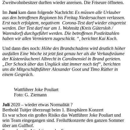
Zweitwohnbesitzer durften wieder anreisen. Die Friseure öffneten.
Im
Juni
kam dann folgende Nachricht:
Es müssen alle Urlauber
aus den betroffenen Regionen bis Freitag Niedersachsen verlassen.
Erst nach erfolgtem, negativem Corona-Test darf wieder eingereist
werden. Der Test darf nur am 1. Wohnsitz (Kreis Gütersloh /
Warendorf) durchgeführt werden. Die betroffenen Postleitzahlen
haben wir allen Vermietern zugeschickt. “, berichtet Kai Koch.
Und dann dies noch:
Höhe des Brandschadens wird deutlich höher
ausfallen Eine Woche ist jetzt fast genau her als die Verkaufsräume
der Küstenräucherei Albrecht in Carolinensiel in Brand gerieten.
„Der Schock über das Unglück sitzt immer noch tief“, berichten
uns die Mitgeschäftsführer Alexander Goot und Timo Rüther in
einem Gespräch.
Wattführer Joke Pouliart
Foto: G. Ziemann
Juli
2020 – wieder etwas Normalität ?
Berthold Tuitjer überzeugt beim 1. Biosphären Konzert
Es war schon ein großes Risiko das Wattführer Joke Pouliart und
sein Team eingegangen sind. Freiluftkonzerte den ganzen Sommer
über am Gulfhof.