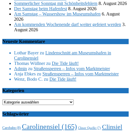
Sommerlicher Sonntag mit Schönheitsfehlern
8. August 2026
Der Samstag beim Hafenfest
8. August 2026
Am Samstag – Wassershow im Museumshafen
6. August
2026
Am kommenden Wochenende darf weiter gefeiert werden
3.
August 2026
Neueste Kommentare
Lothar Bayer
zu
Lindenschnitt am Museumshafen in
Carolinensiel
Thomas Wüllner
zu
Die Tide läuft!
Admin
zu
Straßensperren – Infos vom Marktmeister
Anja Ebkes
zu
Straßensperren – Infos vom Marktmeister
Wenz, Bodo C.
zu
Die Tide läuft!
Kategorien
Kategorien
Schlagwörter
Carolinensiel
(165)
Clinsiel
Carobahn
(8)
Cliner Quelle
(7)