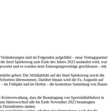
 Veränderungen sind im Folgenden aufgeführt – neue Vertragspartner
die Insel Spiekeroog zum Ende des Jahres 2023 auslaufen wird, war
gewertet und es wurden neue Entsorgungsverträge geschlossen – mit
riebe geben: Die Abfallabfuhr auf der Insel Spiekeroog sowie die
Schortens übernommen. Darüber hinaus wird die Fa. Augustin auf
r – im Frühjahr und im Herbst – die kostenlose Sammlung von Baum-
ie Kreisverwaltung, dass die Beantragung von Sperrmüllabfuhren in
zum Jahreswechsel alle bis Ende November 2023 beantragten
Dienstleisters starten.
 ausgeliefert werden, erhalten eine Stempelung, nach der die