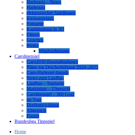
Harlequiz – News
Harlequiz
elektronischer Spielbogen
Kleinanzeigen
Fotoseite
Kapitänshaus in 3D
Fähren
Gezeiten
Wetter
Windvorhersage
Carolinensiel
Caro2030-Baumaßnahmen
Pläne zur Deicherhöhung 2024 -2025
Caro-Harlesiel damals
News zum Laufbus
Laufbus – Startseite
Marktplatz – Übersicht
Carolinensiel – 360 Grad
on Tour
Dorfentwicklung
Allgemein
Forum
Bundesliga Tippspiel
Home