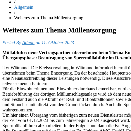
/
Allgemein
/
Weiteres zum Thema Müllentsorgung
Weiteres zum Thema Müllentsorgung
Posted By
Admin
on 11. Oktober 2023
Müllabfuhr: neue Vertragspartner übernehmen beim Thema En
Übergangsphase: Beantragung von Sperrmüllabfuhr im Dezembe
lkw Wittmund. Die Kreisverwaltung in Wittmund informiert hiermit ü
übernehmen beim Thema Entsorgung. Da der bestehende Hauptentsorgu
eine Neuausschreibung dieser Leistungen notwendig. Diese Ausschrei
teilweise neuen Partnern.
Für die Einwohnerinnen und Einwohner durchaus bemerkbar, wird es a
Betriebsführung der dortigen Müllumschlagsanlage wird ab dem neu
dem Festland auch die Abfuhr der Rest- und Bioabfalltonnen sowie 
und Strauchschnitt direkt von den Grundstücken durch. Auch die Sp
wahrgenommen.
Um hier einen Übergang vom bisherigen zum neuen Dienstleister mögli
der Zeit vom 01.12.2023 bis zum Jahresbeginn 2024 ausgesetzt wir
Sperrmüllabfuhren abzuarbeiten. In der Folge kann dann die Fa. August
Alle Sperrmüllkarten mit den Daten der Fa. Nehlsen AWG GmbH Co. K