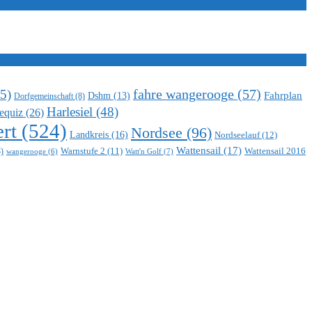
5)
fahre wangerooge
(57)
Fahrplan
Dshm
(13)
Dorfgemeinschaft
(8)
Harlesiel
(48)
equiz
(26)
rt
(524)
Nordsee
(96)
Landkreis
(16)
Nordseelauf
(12)
Wattensail
(17)
Warnstufe 2
(11)
Wattensail 2016
)
Watt'n Golf
(7)
wangerooge
(6)