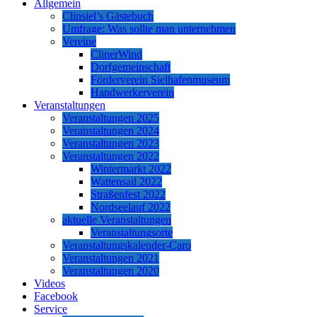
Allgemein
Clinsiel’s Gästebuch
Umfrage: Was sollte man unternehmen
Vereine
ClinerWind
Dorfgemeinschaft
Förderverein Sielhafenmuseum
Handwerkerverein
Veranstaltungen
Veranstaltungen 2025
Veranstaltungen 2024
Veranstaltungen 2023
Veranstaltungen 2022
Wintermarkt 2022
Wattensail 2022
Straßenfest 2022
Nordseelauf 2022
aktuelle Veranstaltungen
Veranstaltungsorte
Veranstaltungskalender-Caro
Veranstaltungen 2021
Veranstaltungen 2020
Videos
Facebook
Service