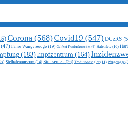
Corona
(568)
Covid19
(547)
15)
DGzRS
(5
(47)
Harl
Fähre Wangereooge
(19)
Hafenfete
(10)
Gulfhof Friedrichsgroden
(6)
Inzidenzwe
mpfung
(183)
Impfzentrum
(164)
5)
Strassenfest
(26)
Sielhafenmuseum
(14)
Traditionssegler
(11)
Wangerogge
(8