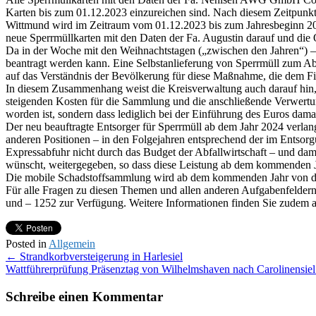
Karten bis zum 01.12.2023 einzureichen sind. Nach diesem Zeitpunkt 
Wittmund wird im Zeitraum vom 01.12.2023 bis zum Jahresbeginn 202
neue Sperrmüllkarten mit den Daten der Fa. Augustin darauf und die
Da in der Woche mit den Weihnachtstagen („zwischen den Jahren“) – w
beantragt werden kann. Eine Selbstanlieferung von Sperrmüll zum Abfa
auf das Verständnis der Bevölkerung für diese Maßnahme, die dem Fi
In diesem Zusammenhang weist die Kreisverwaltung auch darauf hin,
steigenden Kosten für die Sammlung und die anschließende Verwertun
worden ist, sondern dass lediglich bei der Einführung des Euros da
Der neu beauftragte Entsorger für Sperrmüll ab dem Jahr 2024 verlan
anderen Positionen – in den Folgejahren entsprechend der im Entsorgu
Expressabfuhr nicht durch das Budget der Abfallwirtschaft – und dam
wünscht, weitergegeben, so dass diese Leistung ab dem kommenden J
Die mobile Schadstoffsammlung wird ab dem kommenden Jahr von d
Für alle Fragen zu diesen Themen und allen anderen Aufgabenfeldern 
und – 1252 zur Verfügung. Weitere Informationen finden Sie zudem a
Posted in
Allgemein
Post
←
Strandkorbversteigerung in Harlesiel
Wattführerprüfung Präsenztag von Wilhelmshaven nach Carolinensiel
navigation
Schreibe einen Kommentar