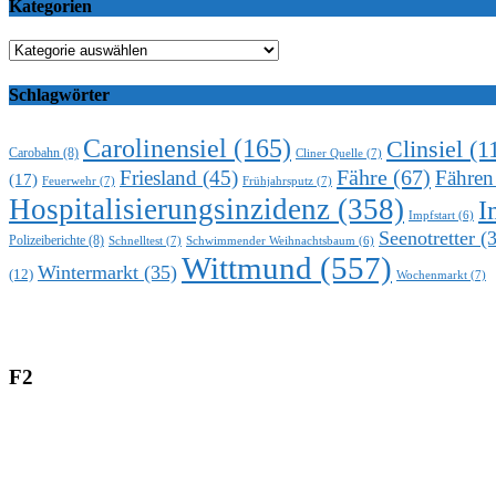
Kategorien
Kategorien
Schlagwörter
Carolinensiel
(165)
Clinsiel
(1
Carobahn
(8)
Cliner Quelle
(7)
Fähre
(67)
Friesland
(45)
Fähren
(17)
Feuerwehr
(7)
Frühjahrsputz
(7)
Hospitalisierungsinzidenz
(358)
I
Impfstart
(6)
Seenotretter
(3
Polizeiberichte
(8)
Schnelltest
(7)
Schwimmender Weihnachtsbaum
(6)
Wittmund
(557)
Wintermarkt
(35)
(12)
Wochenmarkt
(7)
F2