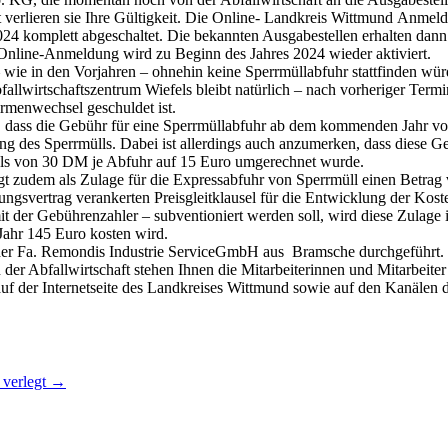
verlieren sie Ihre Gültigkeit. Die Online- Landkreis Wittmund Anmeldu
4 komplett abgeschaltet. Die bekannten Ausgabestellen erhalten dann
 Online-Anmeldung wird zu Beginn des Jahres 2024 wieder aktiviert.
ie in den Vorjahren – ohnehin keine Sperrmüllabfuhr stattfinden würd
llwirtschaftszentrum Wiefels bleibt natürlich – nach vorheriger Termi
rmenwechsel geschuldet ist.
 dass die Gebühr für eine Sperrmüllabfuhr ab dem kommenden Jahr vo
g des Sperrmülls. Dabei ist allerdings auch anzumerken, dass diese G
mals von 30 DM je Abfuhr auf 15 Euro umgerechnet wurde.
gt zudem als Zulage für die Expressabfuhr von Sperrmüll einen Betrag 
ngsvertrag verankerten Preisgleitklausel für die Entwicklung der Koste
it der Gebührenzahler – subventioniert werden soll, wird diese Zulag
ahr 145 Euro kosten wird.
er Fa. Remondis Industrie ServiceGmbH aus Bramsche durchgeführt.
der Abfallwirtschaft stehen Ihnen die Mitarbeiterinnen und Mitarbeit
uf der Internetseite des Landkreises Wittmund sowie auf den Kanälen d
 verlegt
→