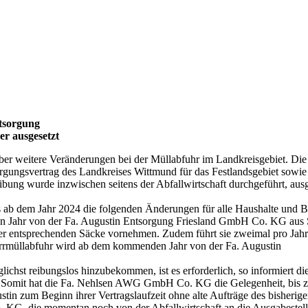
tsorgung
r ausgesetzt
ber weitere Veränderungen bei der Müllabfuhr im Landkreisgebiet. Die
ngsvertrag des Landkreises Wittmund für das Festlandsgebiet sowie 
bung wurde inzwischen seitens der Abfallwirtschaft durchgeführt, aus
b dem Jahr 2024 die folgenden Änderungen für alle Haushalte und Bet
en Jahr von der Fa. Augustin Entsorgung Friesland GmbH Co. KG aus 
der entsprechenden Säcke vornehmen. Zudem führt sie zweimal pro Jah
errmüllabfuhr wird ab dem kommenden Jahr von der Fa. Augustin
chst reibungslos hinzubekommen, ist es erforderlich, so informiert d
d. Somit hat die Fa. Nehlsen AWG GmbH Co. KG die Gelegenheit, bis 
in zum Beginn ihrer Vertragslaufzeit ohne alte Aufträge des bisherigen 
G, die momentan noch von der Abfallwirtschaft an die Ausgabestellen