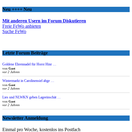
Neu ++++ Neu
Mit anderen Usern im Forum Diskutieren
Freie FeWo anbieten
Suche FeWo
Letzte Forum Beiträge
Goldene Ehrennadel für Horst Hinr …
von
Gast
vor 2 Jahren
Wintermarkt in Carolinensiel abge …
von
Gast
vor 2 Jahren
Lies und NLWKN geben Lageeinschät …
von
Gast
vor 2 Jahren
Newsletter Anmeldung
Einmal pro Woche, kostenlos ins Postfach