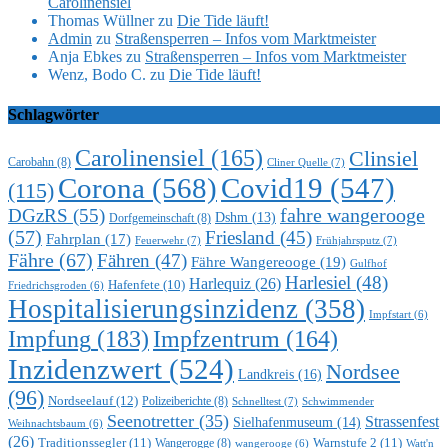
Carolinensiel
Thomas Wüllner
zu
Die Tide läuft!
Admin
zu
Straßensperren – Infos vom Marktmeister
Anja Ebkes
zu
Straßensperren – Infos vom Marktmeister
Wenz, Bodo C.
zu
Die Tide läuft!
Schlagwörter
Carolinensiel
(165)
Clinsiel
Carobahn
(8)
Cliner Quelle
(7)
Corona
(568)
Covid19
(547)
(115)
DGzRS
(55)
fahre wangerooge
Dshm
(13)
Dorfgemeinschaft
(8)
(57)
Friesland
(45)
Fahrplan
(17)
Feuerwehr
(7)
Frühjahrsputz
(7)
Fähre
(67)
Fähren
(47)
Fähre Wangereooge
(19)
Gulfhof
Harlesiel
(48)
Harlequiz
(26)
Hafenfete
(10)
Friedrichsgroden
(6)
Hospitalisierungsinzidenz
(358)
Impfstart
(6)
Impfung
(183)
Impfzentrum
(164)
Inzidenzwert
(524)
Nordsee
Landkreis
(16)
(96)
Nordseelauf
(12)
Polizeiberichte
(8)
Schnelltest
(7)
Schwimmender
Seenotretter
(35)
Strassenfest
Sielhafenmuseum
(14)
Weihnachtsbaum
(6)
(26)
Traditionssegler
(11)
Warnstufe 2
(11)
Wangerogge
(8)
Watt'n
wangerooge
(6)