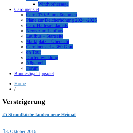
Windvorhersage
Carolinensiel
Caro2030-Baumaßnahmen
Pläne zur Deicherhöhung 2024 -2025
Caro-Harlesiel damals
News zum Laufbus
Laufbus – Startseite
Marktplatz – Übersicht
Carolinensiel – 360 Grad
on Tour
Dorfentwicklung
Allgemein
Forum
Bundesliga Tippspiel
Home
/
Versteigerung
25 Strandkörbe fanden neue Heimat
8. Oktober 2016