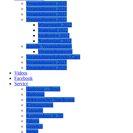
Veranstaltungen 2025
Veranstaltungen 2024
Veranstaltungen 2023
Veranstaltungen 2022
Wintermarkt 2022
Wattensail 2022
Straßenfest 2022
Nordseelauf 2022
aktuelle Veranstaltungen
Veranstaltungsorte
Veranstaltungskalender-Caro
Veranstaltungen 2021
Veranstaltungen 2020
Videos
Facebook
Service
Harlequiz – News
Harlequiz
elektronischer Spielbogen
Kleinanzeigen
Fotoseite
Kapitänshaus in 3D
Fähren
Gezeiten
Wetter