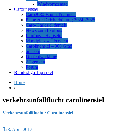
Windvorhersage
Carolinensiel
Caro2030-Baumaßnahmen
Pläne zur Deicherhöhung 2024 -2025
Caro-Harlesiel damals
News zum Laufbus
Laufbus – Startseite
Marktplatz – Übersicht
Carolinensiel – 360 Grad
on Tour
Dorfentwicklung
Allgemein
Forum
Bundesliga Tippspiel
Home
/
verkehrsunfallflucht carolinensiel
Verkehrsunfallflucht / Carolinensiel
23. April 2017