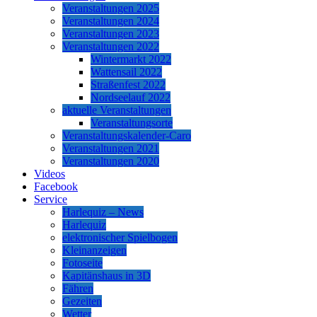
Veranstaltungen 2025
Veranstaltungen 2024
Veranstaltungen 2023
Veranstaltungen 2022
Wintermarkt 2022
Wattensail 2022
Straßenfest 2022
Nordseelauf 2022
aktuelle Veranstaltungen
Veranstaltungsorte
Veranstaltungskalender-Caro
Veranstaltungen 2021
Veranstaltungen 2020
Videos
Facebook
Service
Harlequiz – News
Harlequiz
elektronischer Spielbogen
Kleinanzeigen
Fotoseite
Kapitänshaus in 3D
Fähren
Gezeiten
Wetter