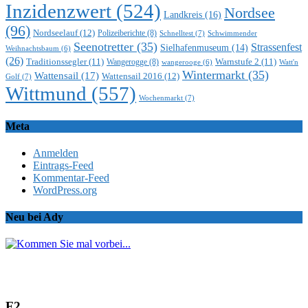
Inzidenzwert
(524)
Nordsee
Landkreis
(16)
(96)
Nordseelauf
(12)
Polizeiberichte
(8)
Schnelltest
(7)
Schwimmender
Seenotretter
(35)
Strassenfest
Sielhafenmuseum
(14)
Weihnachtsbaum
(6)
(26)
Traditionssegler
(11)
Warnstufe 2
(11)
Wangerogge
(8)
Watt'n
wangerooge
(6)
Wintermarkt
(35)
Wattensail
(17)
Wattensail 2016
(12)
Golf
(7)
Wittmund
(557)
Wochenmarkt
(7)
Meta
Anmelden
Eintrags-Feed
Kommentar-Feed
WordPress.org
Neu bei Ady
F2