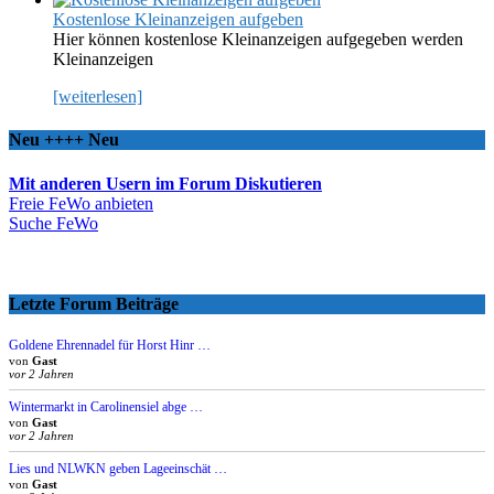
Kostenlose Kleinanzeigen aufgeben
Hier können kostenlose Kleinanzeigen aufgegeben werden
Kleinanzeigen
[weiterlesen]
Neu ++++ Neu
Mit anderen Usern im Forum Diskutieren
Freie FeWo anbieten
Suche FeWo
Letzte Forum Beiträge
Goldene Ehrennadel für Horst Hinr …
von
Gast
vor 2 Jahren
Wintermarkt in Carolinensiel abge …
von
Gast
vor 2 Jahren
Lies und NLWKN geben Lageeinschät …
von
Gast