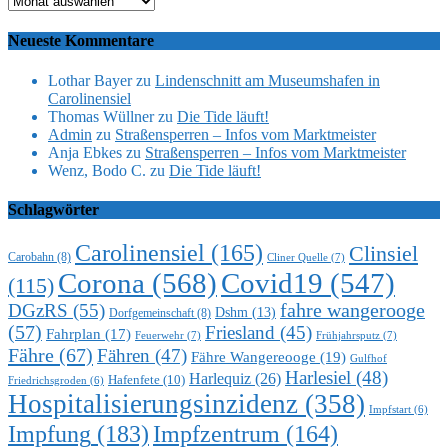
Neueste Kommentare
Lothar Bayer
zu
Lindenschnitt am Museumshafen in
Carolinensiel
Thomas Wüllner
zu
Die Tide läuft!
Admin
zu
Straßensperren – Infos vom Marktmeister
Anja Ebkes
zu
Straßensperren – Infos vom Marktmeister
Wenz, Bodo C.
zu
Die Tide läuft!
Schlagwörter
Carolinensiel
(165)
Clinsiel
Carobahn
(8)
Cliner Quelle
(7)
Corona
(568)
Covid19
(547)
(115)
DGzRS
(55)
fahre wangerooge
Dshm
(13)
Dorfgemeinschaft
(8)
(57)
Friesland
(45)
Fahrplan
(17)
Feuerwehr
(7)
Frühjahrsputz
(7)
Fähre
(67)
Fähren
(47)
Fähre Wangereooge
(19)
Gulfhof
Harlesiel
(48)
Harlequiz
(26)
Hafenfete
(10)
Friedrichsgroden
(6)
Hospitalisierungsinzidenz
(358)
Impfstart
(6)
Impfung
(183)
Impfzentrum
(164)