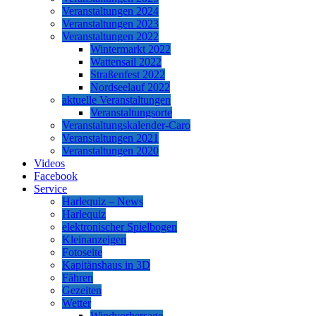
Veranstaltungen 2024
Veranstaltungen 2023
Veranstaltungen 2022
Wintermarkt 2022
Wattensail 2022
Straßenfest 2022
Nordseelauf 2022
aktuelle Veranstaltungen
Veranstaltungsorte
Veranstaltungskalender-Caro
Veranstaltungen 2021
Veranstaltungen 2020
Videos
Facebook
Service
Harlequiz – News
Harlequiz
elektronischer Spielbogen
Kleinanzeigen
Fotoseite
Kapitänshaus in 3D
Fähren
Gezeiten
Wetter
Windvorhersage