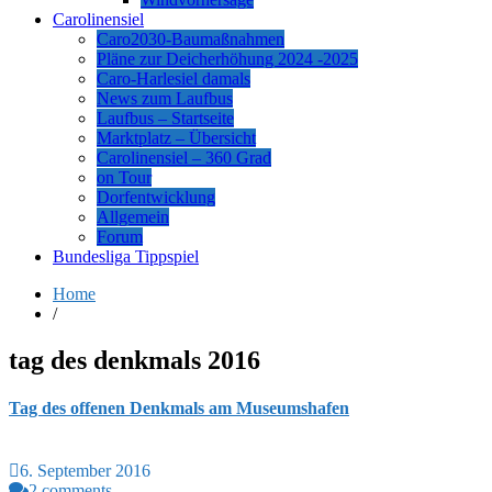
Carolinensiel
Caro2030-Baumaßnahmen
Pläne zur Deicherhöhung 2024 -2025
Caro-Harlesiel damals
News zum Laufbus
Laufbus – Startseite
Marktplatz – Übersicht
Carolinensiel – 360 Grad
on Tour
Dorfentwicklung
Allgemein
Forum
Bundesliga Tippspiel
Home
/
tag des denkmals 2016
Tag des offenen Denkmals am Museumshafen
6. September 2016
2 comments