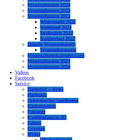
Veranstaltungen 2024
Veranstaltungen 2023
Veranstaltungen 2022
Wintermarkt 2022
Wattensail 2022
Straßenfest 2022
Nordseelauf 2022
aktuelle Veranstaltungen
Veranstaltungsorte
Veranstaltungskalender-Caro
Veranstaltungen 2021
Veranstaltungen 2020
Videos
Facebook
Service
Harlequiz – News
Harlequiz
elektronischer Spielbogen
Kleinanzeigen
Fotoseite
Kapitänshaus in 3D
Fähren
Gezeiten
Wetter
Windvorhersage