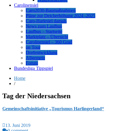
Carolinensiel
Caro2030-Baumaßnahmen
Pläne zur Deicherhöhung 2024 -2025
Caro-Harlesiel damals
News zum Laufbus
Laufbus – Startseite
Marktplatz – Übersicht
Carolinensiel – 360 Grad
on Tour
Dorfentwicklung
Allgemein
Forum
Bundesliga Tippspiel
Home
/
Tag der Niedersachsen
Gemeinschaftsinitiative „Tourismus Harlingerland“
13. Juni 2019
0 comment