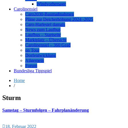
Windvorhersage
Carolinensiel
Caro2030-Baumaßnahmen
Pläne zur Deicherhöhung 2024 -2025
Caro-Harlesiel damals
News zum Laufbus
Laufbus – Startseite
Marktplatz – Übersicht
Carolinensiel – 360 Grad
on Tour
Dorfentwicklung
Allgemein
Forum
Bundesliga Tippspiel
Home
/
Sturm
Samstag – Sturmfolgen – Fahrplanänderung
18. Februar 2022