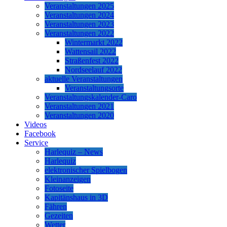
Veranstaltungen 2025
Veranstaltungen 2024
Veranstaltungen 2023
Veranstaltungen 2022
Wintermarkt 2022
Wattensail 2022
Straßenfest 2022
Nordseelauf 2022
aktuelle Veranstaltungen
Veranstaltungsorte
Veranstaltungskalender-Caro
Veranstaltungen 2021
Veranstaltungen 2020
Videos
Facebook
Service
Harlequiz – News
Harlequiz
elektronischer Spielbogen
Kleinanzeigen
Fotoseite
Kapitänshaus in 3D
Fähren
Gezeiten
Wetter