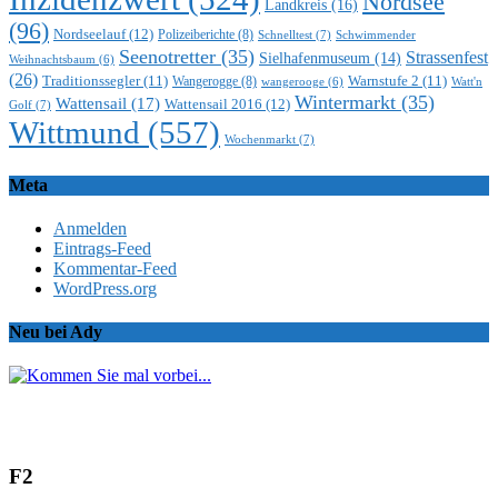
Nordsee
Landkreis
(16)
(96)
Nordseelauf
(12)
Polizeiberichte
(8)
Schnelltest
(7)
Schwimmender
Seenotretter
(35)
Strassenfest
Sielhafenmuseum
(14)
Weihnachtsbaum
(6)
(26)
Traditionssegler
(11)
Warnstufe 2
(11)
Wangerogge
(8)
Watt'n
wangerooge
(6)
Wintermarkt
(35)
Wattensail
(17)
Wattensail 2016
(12)
Golf
(7)
Wittmund
(557)
Wochenmarkt
(7)
Meta
Anmelden
Eintrags-Feed
Kommentar-Feed
WordPress.org
Neu bei Ady
F2