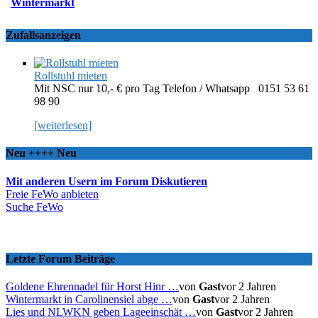
Wintermarkt
Zufallsanzeigen
Rollstuhl mieten
Mit NSC nur 10,- € pro Tag Telefon / Whatsapp 0151 53 61
98 90
[weiterlesen]
Neu ++++ Neu
Mit anderen Usern im Forum Diskutieren
Freie FeWo anbieten
Suche FeWo
Letzte Forum Beiträge
Goldene Ehrennadel für Horst Hinr …
von
Gast
vor 2 Jahren
Wintermarkt in Carolinensiel abge …
von
Gast
vor 2 Jahren
Lies und NLWKN geben Lageeinschät …
von
Gast
vor 2 Jahren