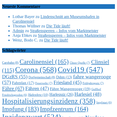
Neueste Kommentare
Lothar Bayer
zu
Lindenschnitt am Museumshafen in
Carolinensiel
Thomas Wüllner
zu
Die Tide läuft!
Admin
zu
Straßensperren – Infos vom Marktmeister
Anja Ebkes
zu
Straßensperren – Infos vom Marktmeister
Wenz, Bodo C.
zu
Die Tide läuft!
Schlagwörter
Carolinensiel
(165)
Clinsiel
Carobahn
(8)
Cliner Quelle
(7)
Corona
(568)
Covid19
(547)
(115)
DGzRS
(55)
fahre wangerooge
Dshm
(13)
Dorfgemeinschaft
(8)
(57)
Friesland
(45)
Fahrplan
(17)
Feuerwehr
(7)
Frühjahrsputz
(7)
Fähre
(67)
Fähren
(47)
Fähre Wangereooge
(19)
Gulfhof
Harlesiel
(48)
Harlequiz
(26)
Hafenfete
(10)
Friedrichsgroden
(6)
Hospitalisierungsinzidenz
(358)
Impfstart
(6)
Impfung
(183)
Impfzentrum
(164)
Inzidenzwert
(524)