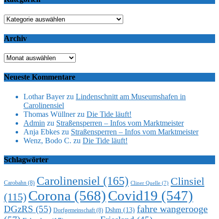
Kategorien
Archiv
Archiv
Neueste Kommentare
Lothar Bayer
zu
Lindenschnitt am Museumshafen in
Carolinensiel
Thomas Wüllner
zu
Die Tide läuft!
Admin
zu
Straßensperren – Infos vom Marktmeister
Anja Ebkes
zu
Straßensperren – Infos vom Marktmeister
Wenz, Bodo C.
zu
Die Tide läuft!
Schlagwörter
Carolinensiel
(165)
Clinsiel
Carobahn
(8)
Cliner Quelle
(7)
Corona
(568)
Covid19
(547)
(115)
DGzRS
(55)
fahre wangerooge
Dshm
(13)
Dorfgemeinschaft
(8)