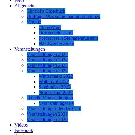
FAQ
Allgemein
Clinsiel’s Gästebuch
Umfrage: Was sollte man unternehmen
Vereine
ClinerWind
Dorfgemeinschaft
Förderverein Sielhafenmuseum
Handwerkerverein
Veranstaltungen
Veranstaltungen 2025
Veranstaltungen 2024
Veranstaltungen 2023
Veranstaltungen 2022
Wintermarkt 2022
Wattensail 2022
Straßenfest 2022
Nordseelauf 2022
aktuelle Veranstaltungen
Veranstaltungsorte
Veranstaltungskalender-Caro
Veranstaltungen 2021
Veranstaltungen 2020
Videos
Facebook