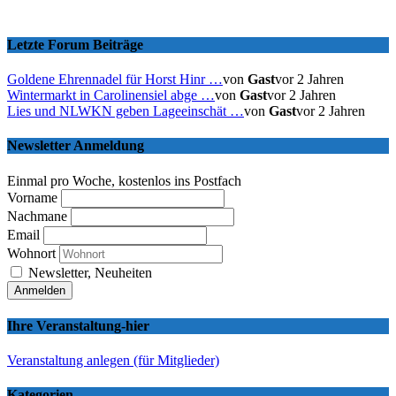
Letzte Forum Beiträge
Goldene Ehrennadel für Horst Hinr …
von
Gast
vor 2 Jahren
Wintermarkt in Carolinensiel abge …
von
Gast
vor 2 Jahren
Lies und NLWKN geben Lageeinschät …
von
Gast
vor 2 Jahren
Newsletter Anmeldung
Einmal pro Woche, kostenlos ins Postfach
Vorname
Nachmane
Email
Wohnort
Newsletter, Neuheiten
Ihre Veranstaltung-hier
Veranstaltung anlegen (für Mitglieder)
Kategorien