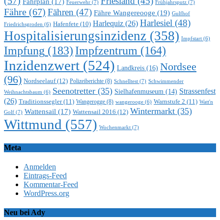
(57)
Friesland
(45)
Fahrplan
(17)
Feuerwehr
(7)
Frühjahrsputz
(7)
Fähre
(67)
Fähren
(47)
Fähre Wangereooge
(19)
Gulfhof
Harlesiel
(48)
Harlequiz
(26)
Hafenfete
(10)
Friedrichsgroden
(6)
Hospitalisierungsinzidenz
(358)
Impfstart
(6)
Impfung
(183)
Impfzentrum
(164)
Inzidenzwert
(524)
Nordsee
Landkreis
(16)
(96)
Nordseelauf
(12)
Polizeiberichte
(8)
Schnelltest
(7)
Schwimmender
Seenotretter
(35)
Strassenfest
Sielhafenmuseum
(14)
Weihnachtsbaum
(6)
(26)
Traditionssegler
(11)
Warnstufe 2
(11)
Wangerogge
(8)
Watt'n
wangerooge
(6)
Wintermarkt
(35)
Wattensail
(17)
Wattensail 2016
(12)
Golf
(7)
Wittmund
(557)
Wochenmarkt
(7)
Meta
Anmelden
Eintrags-Feed
Kommentar-Feed
WordPress.org
Neu bei Ady