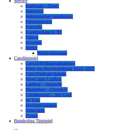
Service
Harlequiz – News
Harlequiz
elektronischer Spielbogen
Kleinanzeigen
Fotoseite
Kapitänshaus in 3D
Fähren
Gezeiten
Wetter
Windvorhersage
Carolinensiel
Caro2030-Baumaßnahmen
Pläne zur Deicherhöhung 2024 -2025
Caro-Harlesiel damals
News zum Laufbus
Laufbus – Startseite
Marktplatz – Übersicht
Carolinensiel – 360 Grad
on Tour
Dorfentwicklung
Allgemein
Forum
Bundesliga Tippspiel