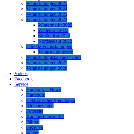
Veranstaltungen 2025
Veranstaltungen 2024
Veranstaltungen 2023
Veranstaltungen 2022
Wintermarkt 2022
Wattensail 2022
Straßenfest 2022
Nordseelauf 2022
aktuelle Veranstaltungen
Veranstaltungsorte
Veranstaltungskalender-Caro
Veranstaltungen 2021
Veranstaltungen 2020
Videos
Facebook
Service
Harlequiz – News
Harlequiz
elektronischer Spielbogen
Kleinanzeigen
Fotoseite
Kapitänshaus in 3D
Fähren
Gezeiten
Wetter