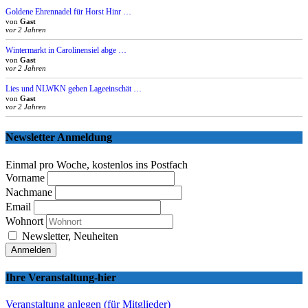
Goldene Ehrennadel für Horst Hinr …
von
Gast
vor 2 Jahren
Wintermarkt in Carolinensiel abge …
von
Gast
vor 2 Jahren
Lies und NLWKN geben Lageeinschät …
von
Gast
vor 2 Jahren
Newsletter Anmeldung
Einmal pro Woche, kostenlos ins Postfach
Vorname
Nachmane
Email
Wohnort
Newsletter, Neuheiten
Ihre Veranstaltung-hier
Veranstaltung anlegen (für Mitglieder)