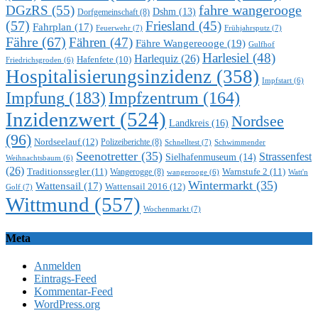
DGzRS
(55)
fahre wangerooge
Dshm
(13)
Dorfgemeinschaft
(8)
(57)
Friesland
(45)
Fahrplan
(17)
Feuerwehr
(7)
Frühjahrsputz
(7)
Fähre
(67)
Fähren
(47)
Fähre Wangereooge
(19)
Gulfhof
Harlesiel
(48)
Harlequiz
(26)
Hafenfete
(10)
Friedrichsgroden
(6)
Hospitalisierungsinzidenz
(358)
Impfstart
(6)
Impfung
(183)
Impfzentrum
(164)
Inzidenzwert
(524)
Nordsee
Landkreis
(16)
(96)
Nordseelauf
(12)
Polizeiberichte
(8)
Schnelltest
(7)
Schwimmender
Seenotretter
(35)
Strassenfest
Sielhafenmuseum
(14)
Weihnachtsbaum
(6)
(26)
Traditionssegler
(11)
Warnstufe 2
(11)
Wangerogge
(8)
Watt'n
wangerooge
(6)
Wintermarkt
(35)
Wattensail
(17)
Wattensail 2016
(12)
Golf
(7)
Wittmund
(557)
Wochenmarkt
(7)
Meta
Anmelden
Eintrags-Feed
Kommentar-Feed
WordPress.org