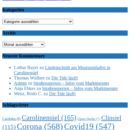
Kategorien
Kategorien
Archiv
Archiv
Neueste Kommentare
Lothar Bayer
zu
Lindenschnitt am Museumshafen in
Carolinensiel
Thomas Wüllner
zu
Die Tide läuft!
Admin
zu
Straßensperren – Infos vom Marktmeister
Anja Ebkes
zu
Straßensperren – Infos vom Marktmeister
Wenz, Bodo C.
zu
Die Tide läuft!
Schlagwörter
Carolinensiel
(165)
Clinsiel
Carobahn
(8)
Cliner Quelle
(7)
Corona
(568)
Covid19
(547)
(115)