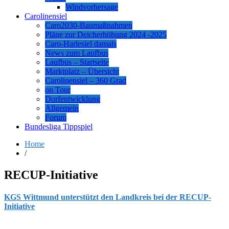
Windvorhersage
Carolinensiel
Caro2030-Baumaßnahmen
Pläne zur Deicherhöhung 2024 -2025
Caro-Harlesiel damals
News zum Laufbus
Laufbus – Startseite
Marktplatz – Übersicht
Carolinensiel – 360 Grad
on Tour
Dorfentwicklung
Allgemein
Forum
Bundesliga Tippspiel
Home
/
RECUP-Initiative
KGS Wittmund unterstützt den Landkreis bei der RECUP-
Initiative