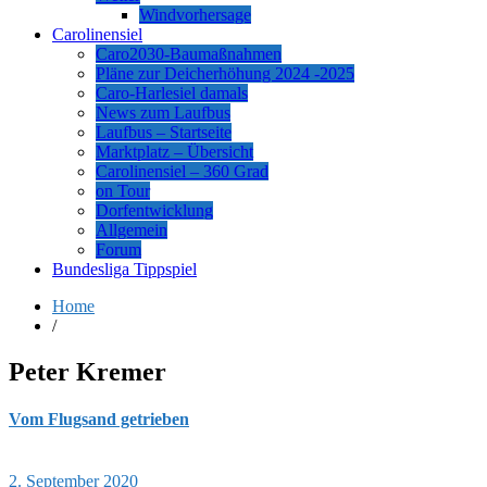
Windvorhersage
Carolinensiel
Caro2030-Baumaßnahmen
Pläne zur Deicherhöhung 2024 -2025
Caro-Harlesiel damals
News zum Laufbus
Laufbus – Startseite
Marktplatz – Übersicht
Carolinensiel – 360 Grad
on Tour
Dorfentwicklung
Allgemein
Forum
Bundesliga Tippspiel
Home
/
Peter Kremer
Vom Flugsand getrieben
2. September 2020