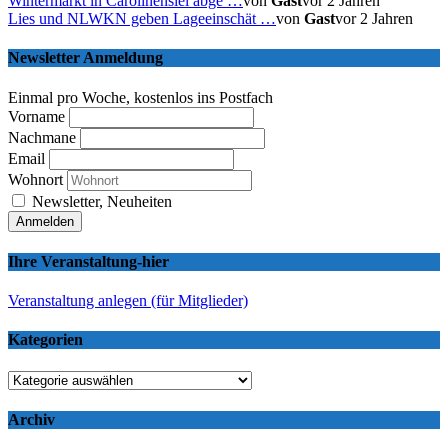
Wintermarkt in Carolinensiel abge …
von
Gast
vor 2 Jahren
Lies und NLWKN geben Lageeinschät …
von
Gast
vor 2 Jahren
Newsletter Anmeldung
Einmal pro Woche, kostenlos ins Postfach
Vorname
Nachmane
Email
Wohnort
Newsletter, Neuheiten
Ihre Veranstaltung-hier
Veranstaltung anlegen (für Mitglieder)
Kategorien
Kategorien
Archiv