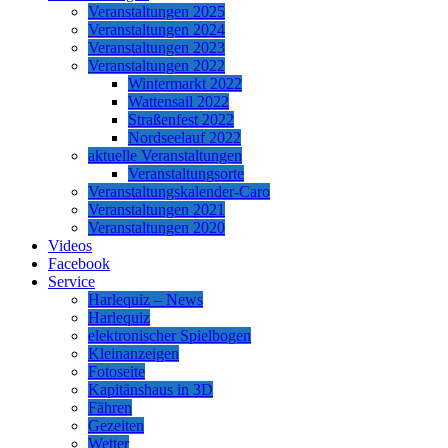
Veranstaltungen 2025
Veranstaltungen 2024
Veranstaltungen 2023
Veranstaltungen 2022
Wintermarkt 2022
Wattensail 2022
Straßenfest 2022
Nordseelauf 2022
aktuelle Veranstaltungen
Veranstaltungsorte
Veranstaltungskalender-Caro
Veranstaltungen 2021
Veranstaltungen 2020
Videos
Facebook
Service
Harlequiz – News
Harlequiz
elektronischer Spielbogen
Kleinanzeigen
Fotoseite
Kapitänshaus in 3D
Fähren
Gezeiten
Wetter