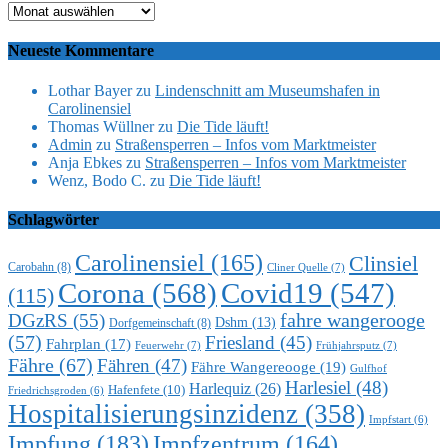
Archiv
Neueste Kommentare
Lothar Bayer
zu
Lindenschnitt am Museumshafen in
Carolinensiel
Thomas Wüllner
zu
Die Tide läuft!
Admin
zu
Straßensperren – Infos vom Marktmeister
Anja Ebkes
zu
Straßensperren – Infos vom Marktmeister
Wenz, Bodo C.
zu
Die Tide läuft!
Schlagwörter
Carolinensiel
(165)
Clinsiel
Carobahn
(8)
Cliner Quelle
(7)
Corona
(568)
Covid19
(547)
(115)
DGzRS
(55)
fahre wangerooge
Dshm
(13)
Dorfgemeinschaft
(8)
(57)
Friesland
(45)
Fahrplan
(17)
Feuerwehr
(7)
Frühjahrsputz
(7)
Fähre
(67)
Fähren
(47)
Fähre Wangereooge
(19)
Gulfhof
Harlesiel
(48)
Harlequiz
(26)
Hafenfete
(10)
Friedrichsgroden
(6)
Hospitalisierungsinzidenz
(358)
Impfstart
(6)
Impfung
(183)
Impfzentrum
(164)