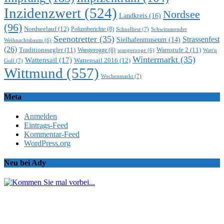
Inzidenzwert
(524)
Nordsee
Landkreis
(16)
(96)
Nordseelauf
(12)
Polizeiberichte
(8)
Schnelltest
(7)
Schwimmender
Seenotretter
(35)
Strassenfest
Sielhafenmuseum
(14)
Weihnachtsbaum
(6)
(26)
Traditionssegler
(11)
Warnstufe 2
(11)
Wangerogge
(8)
Watt'n
wangerooge
(6)
Wintermarkt
(35)
Wattensail
(17)
Wattensail 2016
(12)
Golf
(7)
Wittmund
(557)
Wochenmarkt
(7)
Meta
Anmelden
Eintrags-Feed
Kommentar-Feed
WordPress.org
Neu bei Ady