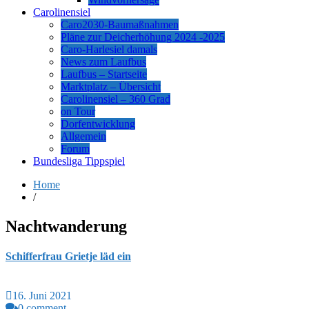
Carolinensiel
Caro2030-Baumaßnahmen
Pläne zur Deicherhöhung 2024 -2025
Caro-Harlesiel damals
News zum Laufbus
Laufbus – Startseite
Marktplatz – Übersicht
Carolinensiel – 360 Grad
on Tour
Dorfentwicklung
Allgemein
Forum
Bundesliga Tippspiel
Home
/
Nachtwanderung
Schifferfrau Grietje läd ein
16. Juni 2021
0 comment