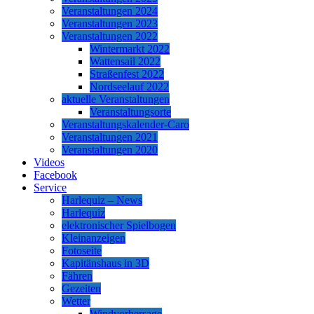
Veranstaltungen 2024
Veranstaltungen 2023
Veranstaltungen 2022
Wintermarkt 2022
Wattensail 2022
Straßenfest 2022
Nordseelauf 2022
aktuelle Veranstaltungen
Veranstaltungsorte
Veranstaltungskalender-Caro
Veranstaltungen 2021
Veranstaltungen 2020
Videos
Facebook
Service
Harlequiz – News
Harlequiz
elektronischer Spielbogen
Kleinanzeigen
Fotoseite
Kapitänshaus in 3D
Fähren
Gezeiten
Wetter
Windvorhersage