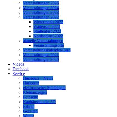
Veranstaltungen 2025
Veranstaltungen 2024
Veranstaltungen 2023
Veranstaltungen 2022
Wintermarkt 2022
Wattensail 2022
Straßenfest 2022
Nordseelauf 2022
aktuelle Veranstaltungen
Veranstaltungsorte
Veranstaltungskalender-Caro
Veranstaltungen 2021
Veranstaltungen 2020
Videos
Facebook
Service
Harlequiz – News
Harlequiz
elektronischer Spielbogen
Kleinanzeigen
Fotoseite
Kapitänshaus in 3D
Fähren
Gezeiten
Wetter