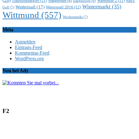
(26)
Traditionssegler
(11)
Warnstufe 2
(11)
Wangerogge
(8)
Watt'n
wangerooge
(6)
Wintermarkt
(35)
Wattensail
(17)
Wattensail 2016
(12)
Golf
(7)
Wittmund
(557)
Wochenmarkt
(7)
Meta
Anmelden
Eintrags-Feed
Kommentar-Feed
WordPress.org
Neu bei Ady
F2