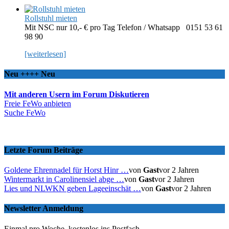
Rollstuhl mieten
Mit NSC nur 10,- € pro Tag Telefon / Whatsapp 0151 53 61
98 90
[weiterlesen]
Neu ++++ Neu
Mit anderen Usern im Forum Diskutieren
Freie FeWo anbieten
Suche FeWo
Letzte Forum Beiträge
Goldene Ehrennadel für Horst Hinr …
von
Gast
vor 2 Jahren
Wintermarkt in Carolinensiel abge …
von
Gast
vor 2 Jahren
Lies und NLWKN geben Lageeinschät …
von
Gast
vor 2 Jahren
Newsletter Anmeldung
Einmal pro Woche, kostenlos ins Postfach