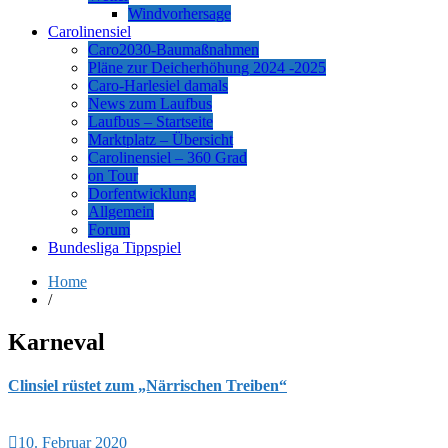
Windvorhersage
Carolinensiel
Caro2030-Baumaßnahmen
Pläne zur Deicherhöhung 2024 -2025
Caro-Harlesiel damals
News zum Laufbus
Laufbus – Startseite
Marktplatz – Übersicht
Carolinensiel – 360 Grad
on Tour
Dorfentwicklung
Allgemein
Forum
Bundesliga Tippspiel
Home
/
Karneval
Clinsiel rüstet zum „Närrischen Treiben“
10. Februar 2020