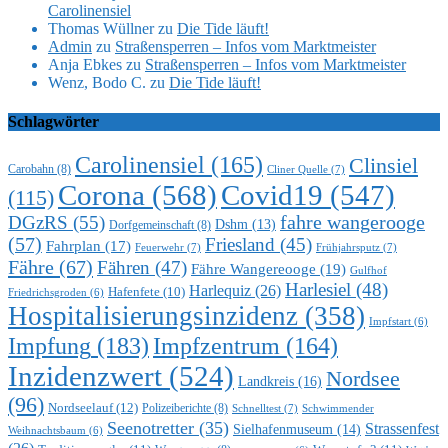
Carolinensiel
Thomas Wüllner
zu
Die Tide läuft!
Admin
zu
Straßensperren – Infos vom Marktmeister
Anja Ebkes
zu
Straßensperren – Infos vom Marktmeister
Wenz, Bodo C.
zu
Die Tide läuft!
Schlagwörter
Carolinensiel
(165)
Clinsiel
Carobahn
(8)
Cliner Quelle
(7)
Corona
(568)
Covid19
(547)
(115)
DGzRS
(55)
fahre wangerooge
Dshm
(13)
Dorfgemeinschaft
(8)
(57)
Friesland
(45)
Fahrplan
(17)
Feuerwehr
(7)
Frühjahrsputz
(7)
Fähre
(67)
Fähren
(47)
Fähre Wangereooge
(19)
Gulfhof
Harlesiel
(48)
Harlequiz
(26)
Hafenfete
(10)
Friedrichsgroden
(6)
Hospitalisierungsinzidenz
(358)
Impfstart
(6)
Impfung
(183)
Impfzentrum
(164)
Inzidenzwert
(524)
Nordsee
Landkreis
(16)
(96)
Nordseelauf
(12)
Polizeiberichte
(8)
Schnelltest
(7)
Schwimmender
Seenotretter
(35)
Strassenfest
Sielhafenmuseum
(14)
Weihnachtsbaum
(6)