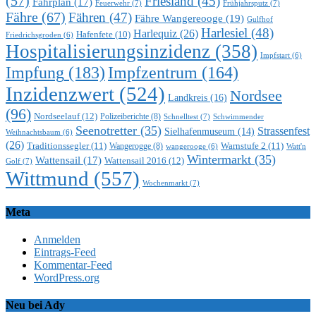
(57)
Friesland
(45)
Fahrplan
(17)
Feuerwehr
(7)
Frühjahrsputz
(7)
Fähre
(67)
Fähren
(47)
Fähre Wangereooge
(19)
Gulfhof
Harlesiel
(48)
Harlequiz
(26)
Hafenfete
(10)
Friedrichsgroden
(6)
Hospitalisierungsinzidenz
(358)
Impfstart
(6)
Impfung
(183)
Impfzentrum
(164)
Inzidenzwert
(524)
Nordsee
Landkreis
(16)
(96)
Nordseelauf
(12)
Polizeiberichte
(8)
Schnelltest
(7)
Schwimmender
Seenotretter
(35)
Strassenfest
Sielhafenmuseum
(14)
Weihnachtsbaum
(6)
(26)
Traditionssegler
(11)
Warnstufe 2
(11)
Wangerogge
(8)
Watt'n
wangerooge
(6)
Wintermarkt
(35)
Wattensail
(17)
Wattensail 2016
(12)
Golf
(7)
Wittmund
(557)
Wochenmarkt
(7)
Meta
Anmelden
Eintrags-Feed
Kommentar-Feed
WordPress.org
Neu bei Ady