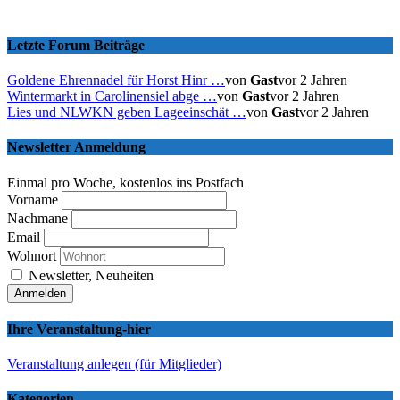
Letzte Forum Beiträge
Goldene Ehrennadel für Horst Hinr …
von
Gast
vor 2 Jahren
Wintermarkt in Carolinensiel abge …
von
Gast
vor 2 Jahren
Lies und NLWKN geben Lageeinschät …
von
Gast
vor 2 Jahren
Newsletter Anmeldung
Einmal pro Woche, kostenlos ins Postfach
Vorname
Nachmane
Email
Wohnort
Newsletter, Neuheiten
Ihre Veranstaltung-hier
Veranstaltung anlegen (für Mitglieder)
Kategorien