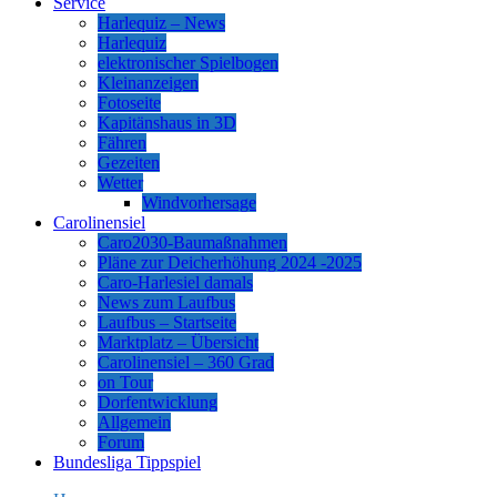
Service
Harlequiz – News
Harlequiz
elektronischer Spielbogen
Kleinanzeigen
Fotoseite
Kapitänshaus in 3D
Fähren
Gezeiten
Wetter
Windvorhersage
Carolinensiel
Caro2030-Baumaßnahmen
Pläne zur Deicherhöhung 2024 -2025
Caro-Harlesiel damals
News zum Laufbus
Laufbus – Startseite
Marktplatz – Übersicht
Carolinensiel – 360 Grad
on Tour
Dorfentwicklung
Allgemein
Forum
Bundesliga Tippspiel