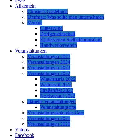
FAQ
Allgemein
Clinsiel’s Gästebuch
Umfrage: Was sollte man unternehmen
Vereine
ClinerWind
Dorfgemeinschaft
Förderverein Sielhafenmuseum
Handwerkerverein
Veranstaltungen
Veranstaltungen 2025
Veranstaltungen 2024
Veranstaltungen 2023
Veranstaltungen 2022
Wintermarkt 2022
Wattensail 2022
Straßenfest 2022
Nordseelauf 2022
aktuelle Veranstaltungen
Veranstaltungsorte
Veranstaltungskalender-Caro
Veranstaltungen 2021
Veranstaltungen 2020
Videos
Facebook