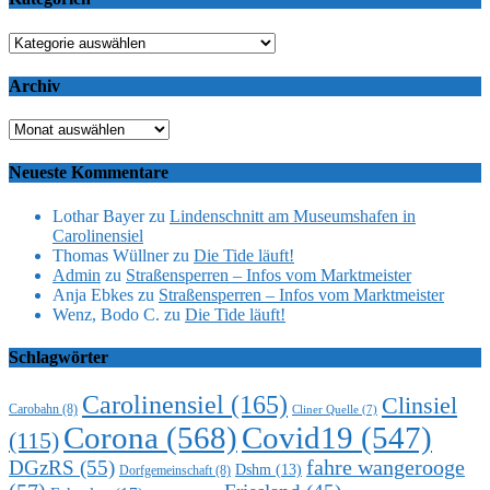
Kategorien
Archiv
Archiv
Neueste Kommentare
Lothar Bayer
zu
Lindenschnitt am Museumshafen in
Carolinensiel
Thomas Wüllner
zu
Die Tide läuft!
Admin
zu
Straßensperren – Infos vom Marktmeister
Anja Ebkes
zu
Straßensperren – Infos vom Marktmeister
Wenz, Bodo C.
zu
Die Tide läuft!
Schlagwörter
Carolinensiel
(165)
Clinsiel
Carobahn
(8)
Cliner Quelle
(7)
Corona
(568)
Covid19
(547)
(115)
DGzRS
(55)
fahre wangerooge
Dshm
(13)
Dorfgemeinschaft
(8)