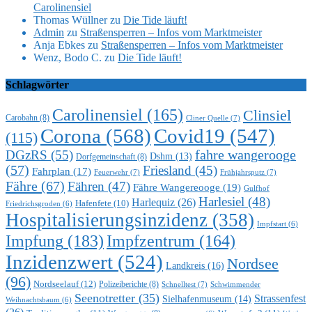
Carolinensiel
Thomas Wüllner
zu
Die Tide läuft!
Admin
zu
Straßensperren – Infos vom Marktmeister
Anja Ebkes
zu
Straßensperren – Infos vom Marktmeister
Wenz, Bodo C.
zu
Die Tide läuft!
Schlagwörter
Carolinensiel
(165)
Clinsiel
Carobahn
(8)
Cliner Quelle
(7)
Corona
(568)
Covid19
(547)
(115)
DGzRS
(55)
fahre wangerooge
Dshm
(13)
Dorfgemeinschaft
(8)
(57)
Friesland
(45)
Fahrplan
(17)
Feuerwehr
(7)
Frühjahrsputz
(7)
Fähre
(67)
Fähren
(47)
Fähre Wangereooge
(19)
Gulfhof
Harlesiel
(48)
Harlequiz
(26)
Hafenfete
(10)
Friedrichsgroden
(6)
Hospitalisierungsinzidenz
(358)
Impfstart
(6)
Impfung
(183)
Impfzentrum
(164)
Inzidenzwert
(524)
Nordsee
Landkreis
(16)
(96)
Nordseelauf
(12)
Polizeiberichte
(8)
Schnelltest
(7)
Schwimmender
Seenotretter
(35)
Strassenfest
Sielhafenmuseum
(14)
Weihnachtsbaum
(6)