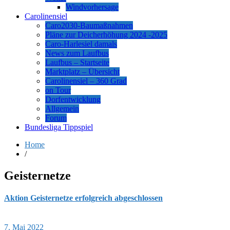
Windvorhersage
Carolinensiel
Caro2030-Baumaßnahmen
Pläne zur Deicherhöhung 2024 -2025
Caro-Harlesiel damals
News zum Laufbus
Laufbus – Startseite
Marktplatz – Übersicht
Carolinensiel – 360 Grad
on Tour
Dorfentwicklung
Allgemein
Forum
Bundesliga Tippspiel
Home
/
Geisternetze
Aktion Geisternetze erfolgreich abgeschlossen
7. Mai 2022