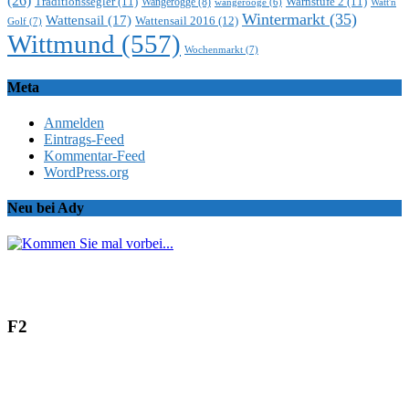
(26)
Traditionssegler
(11)
Warnstufe 2
(11)
Wangerogge
(8)
Watt'n
wangerooge
(6)
Wintermarkt
(35)
Wattensail
(17)
Wattensail 2016
(12)
Golf
(7)
Wittmund
(557)
Wochenmarkt
(7)
Meta
Anmelden
Eintrags-Feed
Kommentar-Feed
WordPress.org
Neu bei Ady
F2