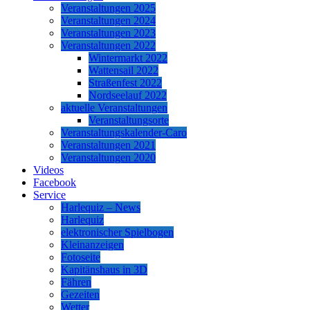
Veranstaltungen 2025
Veranstaltungen 2024
Veranstaltungen 2023
Veranstaltungen 2022
Wintermarkt 2022
Wattensail 2022
Straßenfest 2022
Nordseelauf 2022
aktuelle Veranstaltungen
Veranstaltungsorte
Veranstaltungskalender-Caro
Veranstaltungen 2021
Veranstaltungen 2020
Videos
Facebook
Service
Harlequiz – News
Harlequiz
elektronischer Spielbogen
Kleinanzeigen
Fotoseite
Kapitänshaus in 3D
Fähren
Gezeiten
Wetter