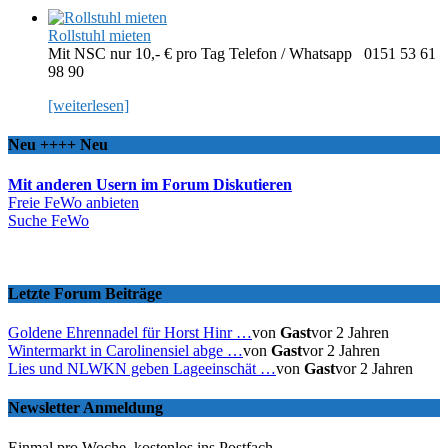
Rollstuhl mieten
Mit NSC nur 10,- € pro Tag Telefon / Whatsapp 0151 53 61
98 90
[weiterlesen]
Neu ++++ Neu
Mit anderen Usern im Forum Diskutieren
Freie FeWo anbieten
Suche FeWo
Letzte Forum Beiträge
Goldene Ehrennadel für Horst Hinr …
von
Gast
vor 2 Jahren
Wintermarkt in Carolinensiel abge …
von
Gast
vor 2 Jahren
Lies und NLWKN geben Lageeinschät …
von
Gast
vor 2 Jahren
Newsletter Anmeldung
Einmal pro Woche, kostenlos ins Postfach